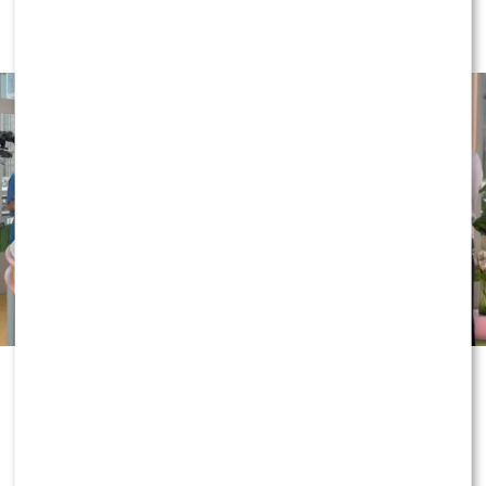
dobry TVN”. Nie wszyscy byli
zachwyceni
Wakacyjne eksperymenty w „Dzień
dobry TVN” nie zwalniają tempa. Tym