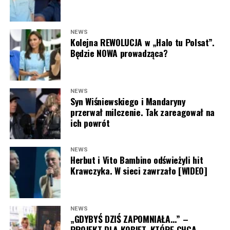
Przed fanami
„Dzień dobry TVN”
kolejne tygodnie
pełne niespodzianek. Produkcja potwierdziła już, że
następnymi bohaterami
„Kolonii letnich Dzień dobry
NEWS
TVN”
będą
bracia Golec
, którzy zabiorą widzów do
Kolejna REWOLUCJA w „Halo tu Polsat”.
miejsc związanych ze swoim dzieciństwem, a na
Będzie NOWA prowadząca?
zakończenie turnusu spróbują swoich sił jako
współprowadzący śniadaniówkę. Wszystko wskazuje na
to, że wakacyjne eksperymenty
TVN
jeszcze nieraz
NEWS
zaskoczą widzów.
Syn Wiśniewskiego i Mandaryny
przerwał milczenie. Tak zareagował na
ich powrót
ZOBACZ RÓWNIEŻ:
Antoni Królikowski nie odpuszcza?
Zapowiada walkę po wyroku sądu
NEWS
Majka Jeżowska pasowałaby do “Dzień dobry TVN” na
Herbut i Vito Bambino odświeżyli hit
stałe? Dajcie znać w komentarzu pod artykułem!
Krawczyka. W sieci zawrzało [WIDEO]
NEWS
„GDYBYŚ DZIŚ ZAPOMNIAŁA…” –
PROJEKT DLA KOBIET, KTÓRE CHCĄ