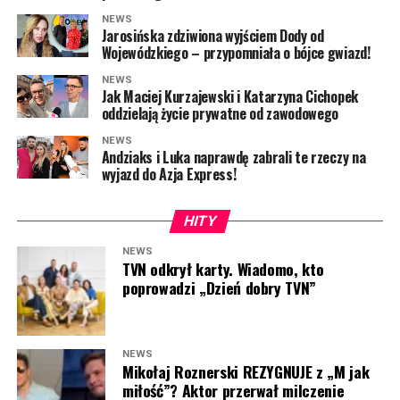
Nie zabrakło jednak również głosów krytycznych. Część
NEWS
widzów uznała, że temperament
Majki Jeżowskiej
Jarosińska zdziwiona wyjściem Dody od
momentami zdominował program, a jej sposób
Wojewódzkiego – przypomniała o bójce gwiazd!
prowadzenia nie wszystkim przypadł do gustu.
NEWS
Jak Maciej Kurzajewski i Katarzyna Cichopek
„Jeżowska niestety nie nadaje się do takich
oddzielają życie prywatne od zawodowego
programów”, „Gaduła bez pohamowań”, „Nie da się
NEWS
tego oglądać”, „Pani Jeżowska wszystkim przerywa i
Andziaks i Luka naprawdę zabrali te rzeczy na
ma najwięcej do powiedzenia na każdy temat”, „Pani
wyjazd do Azja Express!
Jeżowska ciągle przerywa i jest upierdliwa. Nie da się
oglądać” – oceniali internauci.
HITY
Jak widać, występ
Majki Jeżowskiej
wywołał znacznie
NEWS
TVN odkrył karty. Wiadomo, kto
więcej emocji niż poprzednie wakacyjne debiuty. Jedni są
poprowadzi „Dzień dobry TVN”
zachwyceni jej naturalnością i ogromną energią, inni
uważają, że w roli współprowadzącej była zbyt
ekspresyjna. Jedno jest jednak pewne – o jej występie
NEWS
mówi dziś wielu widzów programu.
Mikołaj Roznerski REZYGNUJE z „M jak
miłość”? Aktor przerwał milczenie