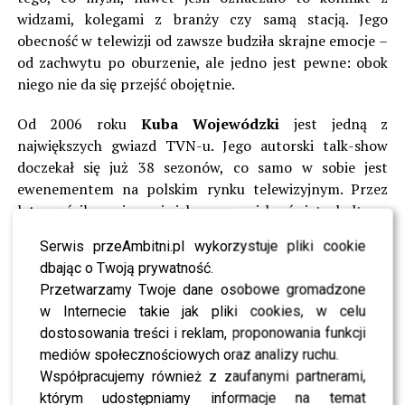
widzami, kolegami z branży czy samą stacją. Jego
obecność w telewizji od zawsze budziła skrajne emocje –
od zachwytu po oburzenie, ale jedno jest pewne: obok
niego nie da się przejść obojętnie.
Od 2006 roku
Kuba Wojewódzki
jest jedną z
największych gwiazd TVN-u. Jego autorski talk-show
doczekał się już 38 sezonów, co samo w sobie jest
ewenementem na polskim rynku telewizyjnym. Przez
lata gościł w nim największe nazwiska świata kultury,
muzyki i show-biznesu, a każda rozmowa była mieszanką
Serwis przeAmbitni.pl wykorzystuje pliki cookie
ironii, prowokacji i momentów zaskakującej szczerości.
dbając o Twoją prywatność.
Przetwarzamy Twoje dane osobowe gromadzone
Równolegle rozwijał swoją karierę jurorską. Był jurorem
w Internecie takie jak pliki cookies, w celu
pierwszych edycji
„Mam talent!”
, gdzie w 2009 roku
dostosowania treści i reklam, proponowania funkcji
zdobył Wiktora w kategorii „osobowość telewizyjna”.
mediów społecznościowych oraz analizy ruchu.
Później przez cztery edycje oceniał uczestników w
Współpracujemy również z zaufanymi partnerami,
programie
„X Factor”
, następnie pojawiał się w
którym udostępniamy informacje na temat
„Małych giganci”
, a w 2022 roku został jednym z