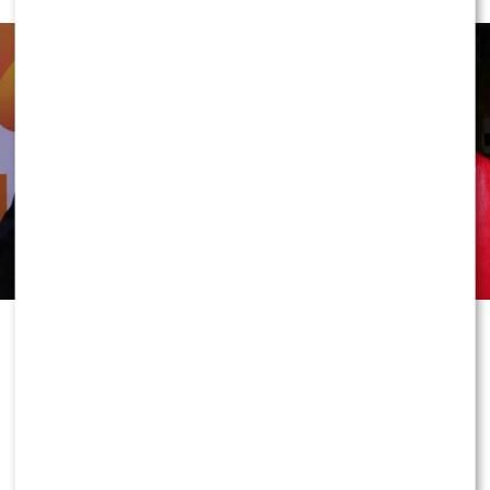
dobry TVN” wywołał prawdziwą
burzę wśród widzów
Teraz przyszedł czas na kolejną gwiazdę. Szóstą
uczestniczką
„Kolonii letnich Dzień dobry TVN”
została
Majka Jeżowska
. Artystka wróciła
wspomnieniami nad polskie morze, gdzie jako nastolatka
spędzała wakacje. Opowiadała o najpiękniejszych
chwilach z młodości, a zwieńczeniem jej udziału było
współprowadzenie piątkowego programu u boku
Sandry
Hajduk-Popińskiej
oraz
Marcina Sawickiego
.
0
0
Od samego rana
Majka Jeżowska
aktywnie
uczestniczyła w niemal każdym elemencie programu.
Pojawiała się w kuchni, rozmawiała z aktorami serialu
„Na Wspólnej”
oraz
Błażejem Królem
, brała udział w
rozmowach w kąciku show-biznesowym, a także
dyskutowała z gościnią o podróżach na Azory. Jej energia