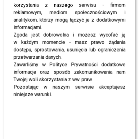
korzystania z naszego serwisu - firmom
jurorów-detektywów w programie
„Mask Singer”
.
reklamowym, mediom społecznościowym i
Każdy z tych formatów tylko umacniał jego wizerunek
analitykom, którzy mogą łączyć je z dodatkowymi
medialnego nonkonformisty.
informacjami.
Zgoda jest dobrowolna i możesz wycofać ją
Poza telewizją
Kuba Wojewódzki
od lat daje upust
w każdym momencie - masz prawo żądania
swoim opiniom w felietonach, w których bez skrupułów
dostępu, sprostowania, usunięcia lub ograniczenia
wbija szpilki gwiazdom i komentuje bieżące wydarzenia
przetwarzania danych.
medialne. Ogromną popularnością cieszy się również
Zawarliśmy w Polityce Prywatności dodatkowe
podcast
„WojewódzkiKędzierski”
, który prowadzi
informacje oraz sposób zakomunikowania nam
wspólnie z
Piotrem Kędzierskim
. To właśnie tam
Twojej woli skorzystania z ww. praw.
często dochodzi do rozmów, które później żyją własnym
Pozostając w naszym serwisie akceptujesz
życiem w internecie.
niniejsze warunki.
POLECAMY:
Znamy kolejną uczestniczkę „Tańca z
Gwiazdami”? Jej partner ma już za sobą udział w
programie
Kuba Wojewódzki pojawi się w