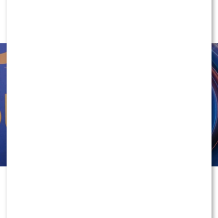
“Twoja Twarz Brzmi Znajomo”.
Mocno się wzbogacił?
1
0