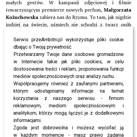
małych gestów. W kampanii zdjęciowej i filmie
towarzyszącym premierze nowych perfum,
Małgorzata
Kożuchowska
zabiera nas do Rzymu. To tam, jak nigdzie
indziej na świecie, uśmiech nie schodzi z twarz osób
siedzących w kawiarnianych ogródkach, a w powietrzu
unosi się zapach dojrzewających pomarańczy.
Serwis przeAmbitni.pl wykorzystuje pliki cookie
dbając o Twoją prywatność.
Zobaczcie również:
PLEJADA GWIAZD NA OTWARCIU
Przetwarzamy Twoje dane osobowe gromadzone
NOWEJ ODSŁONY PORTALU PRZEAMBITNI.PL
w Internecie takie jak pliki cookies, w celu
dostosowania treści i reklam, proponowania funkcji
Zapach
AVON Viva la Vita
to unikalna kompozycja
mediów społecznościowych oraz analizy ruchu.
zapachowa, bazująca na charakterystycznych dla Włoch
Współpracujemy również z zaufanymi partnerami,
składnikach. Otwiera go nuta głowy, która zachwyca
którym udostępniamy informacje na temat
soczystością różowego grejpfruta i mandarynki. Nuta
korzystania z naszego serwisu - firmom
serca – tu pierwszy akord gra kremowa magnolia. Nutę
reklamowym, mediom społecznościowym i
bazową zamyka ciepła woń waniliowo-drzewna, która
analitykom, którzy mogą łączyć je z dodatkowymi
utrzymuje się na skórze przez cały dzień. Viva la Vita
informacjami.
została stworzona z zaangażowaniem słynnego
Zgoda jest dobrowolna i możesz wycofać ją
kompozytora zapachów Harrego Fremonta z domu
w każdym momencie - masz prawo żądania