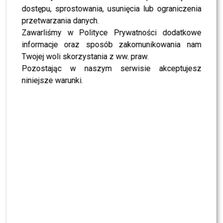
perfumeryjnego Firmenich. Autor chciał zainspirować
dostępu, sprostowania, usunięcia lub ograniczenia
kobiety do większej swobody w sięganiu po drobne
przetwarzania danych.
przyjemności i rozkoszowaniu się nimi. Dopełnieniem
Zawarliśmy w Polityce Prywatności dodatkowe
zapachu AVON Viva la Vita jest subtelny, eteryczny i
informacje oraz sposób zakomunikowania nam
bardzo kobiecy flakon.
Twojej woli skorzystania z ww. praw.
Pozostając w naszym serwisie akceptujesz
Cena regularna: 76 zł, pojemność: 50ml
niniejsze warunki.
Zapach dostępny jest od 09.02.2017 r. i można go
zamówić u Konsultantek Avon lub w sklepie
internetowym na avon.pl, a także kupić w AVON Studio
w warszawskich Złotych Tarasach.
Fot. materiały prasowe
0
0
PODOBNE ARTYKUŁY:
AVON
AVON VIVA LA VITA
MAŁGORZATA KOŻUCHOWSKA
PERFUMY
RZYM