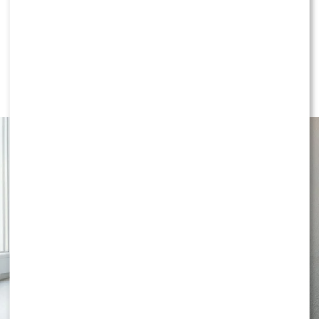
LIFESTYLE
Co robić ze skórą bezpośrednio po
goleniu?