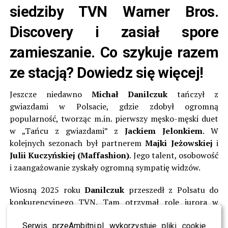
siedziby TVN Warner Bros.
Discovery i zasiał spore
zamieszanie. Co szykuje razem
ze stacją? Dowiedz się więcej!
Jeszcze niedawno
Michał Danilczuk
tańczył z
gwiazdami w Polsacie, gdzie zdobył ogromną
popularność, tworząc m.in. pierwszy męsko-męski duet
w „Tańcu z gwiazdami” z
Jackiem Jelonkiem
. W
kolejnych sezonach był partnerem
Majki Jeżowskiej
i
Julii Kuczyńskiej (Maffashion)
. Jego talent, osobowość
i zaangażowanie zyskały ogromną sympatię widzów.
Wiosną 2025 roku
Danilczuk
przeszedł z Polsatu do
konkurencyjnego TVN. Tam otrzymał rolę jurora w
długo wyczekiwanym powrocie formatu „You Can Dance
– Po prostu tańcz”, zasiadając w jury obok
Mery
Serwis przeAmbitni.pl wykorzystuje pliki cookie