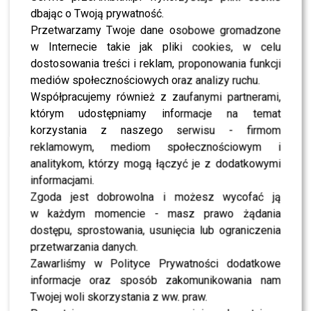
Spolsky
,
Bartosza Porczyka
i
Ryfy Ri
. Ten transfer
dbając o Twoją prywatność.
wywołał sporo komentarzy, ale Michał udowodnił, że
Przetwarzamy Twoje dane osobowe gromadzone
odnajduje się także w nowej roli.
w Internecie takie jak pliki cookies, w celu
dostosowania treści i reklam, proponowania funkcji
Mimo że taneczny show został ciepło przyjęty, a poziom
mediów społecznościowych oraz analizy ruchu.
uczestników był imponujący, emisja zakończyła się już w
Współpracujemy również z zaufanymi partnerami,
kwietniu. Do dziś nie wiadomo, czy TVN zdecyduje się na
którym udostępniamy informacje na temat
kontynuację programu. Oficjalnie nie ogłoszono kolejnej
korzystania z naszego serwisu - firmom
edycji, ale wiele wskazuje na to, że temat wcale nie jest
reklamowym, mediom społecznościowym i
zamknięty.
analitykom, którzy mogą łączyć je z dodatkowymi
informacjami.
POLECAMY:
Piotr Zieliński nowym kapitanem
Zgoda jest dobrowolna i możesz wycofać ją
reprezentacji Polski, a Robert Lewandowski odchodzi w
w każdym momencie - masz prawo żądania
cieniu wielkiego skandalu!
dostępu, sprostowania, usunięcia lub ograniczenia
przetwarzania danych.
Danilczuk szykuje kolejny
Zawarliśmy w Polityce Prywatności dodatkowe
informacje oraz sposób zakomunikowania nam
projekt z TVN?
Twojej woli skorzystania z ww. praw.