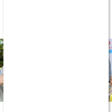
NEWS
TVN, TVP czy Polsat? Polacy wybrali
ulubioną śniadaniówkę