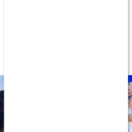
KLIKNIJ, ABY SKOMENTOWAĆ
NEWS
Miszczak przerwał milczenie ws.
Cichopek i Kurzajewskiego: “Źle
wybrali”. Zaskoczeni?