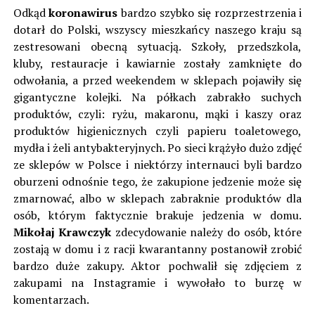
Odkąd
koronawirus
bardzo szybko się rozprzestrzenia i
dotarł do Polski, wszyscy mieszkańcy naszego kraju są
zestresowani obecną sytuacją. Szkoły, przedszkola,
kluby, restauracje i kawiarnie zostały zamknięte do
odwołania, a przed weekendem w sklepach pojawiły się
gigantyczne kolejki. Na półkach zabrakło suchych
produktów, czyli: ryżu, makaronu, mąki i kaszy oraz
produktów higienicznych czyli papieru toaletowego,
mydła i żeli antybakteryjnych. Po sieci krążyło dużo zdjęć
ze sklepów w Polsce i niektórzy internauci byli bardzo
oburzeni odnośnie tego, że zakupione jedzenie może się
zmarnować, albo w sklepach zabraknie produktów dla
osób, którym faktycznie brakuje jedzenia w domu.
Mikołaj Krawczyk
zdecydowanie należy do osób, które
zostają w domu i z racji kwarantanny postanowił zrobić
bardzo duże zakupy. Aktor pochwalił się zdjęciem z
zakupami na Instagramie i wywołało to burzę w
komentarzach.