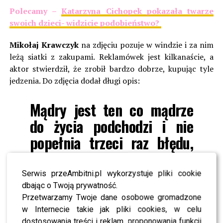
Polecamy –
Katarzyna Cichopek pokazała twarze
swoich dzieci- widzicie podobieństwo?
Mikołaj Krawczyk
na zdjęciu pozuje w windzie i za nim
leżą siatki z zakupami. Reklamówek jest kilkanaście, a
aktor stwierdził, że zrobił bardzo dobrze, kupując tyle
jedzenia. Do zdjęcia dodał długi opis:
Mądry jest ten co mądrze
do życia podchodzi i nie
popełnia trzeci raz błędu,
który za drugim razem
okazał się kolejnym
Serwis przeAmbitni.pl wykorzystuje pliki cookie
dbając o Twoją prywatność.
fiaskiem. Mądry jest ten co
Przetwarzamy Twoje dane osobowe gromadzone
nie fika i ignorancją się
w Internecie takie jak pliki cookies, w celu
dostosowania treści i reklam, proponowania funkcji