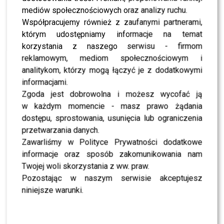
brzydzi. Mądry jest ten co
mediów społecznościowych oraz analizy ruchu.
chucha na zimne zdrowym
Współpracujemy również z zaufanymi partnerami,
oddechem. Mądrości Wam
którym udostępniamy informacje na temat
życzę i przezorności.
korzystania z naszego serwisu - firmom
reklamowym, mediom społecznościowym i
Jesteśmy w kontakcie,
analitykom, którzy mogą łączyć je z dodatkowymi
który teraz jest w cenie już
informacjami.
Zgoda jest dobrowolna i możesz wycofać ją
nie tylko z potrzeb
w każdym momencie - masz prawo żądania
społeczno ludzkich…
dostępu, sprostowania, usunięcia lub ograniczenia
przetwarzania danych.
Zawarliśmy w Polityce Prywatności dodatkowe
Fani aktora oburzyli się jak zobaczyli to zdjęcie. Według
informacje oraz sposób zakomunikowania nam
nich
Krawczyk
połowę wyrzuci, a inni będą głodować.
Twojej woli skorzystania z ww. praw.
Większość komentarzy jest negatywnych, wręcz
Pozostając w naszym serwisie akceptujesz
bezlitosnych:
niniejsze warunki.
Po ch… ci tyle tego