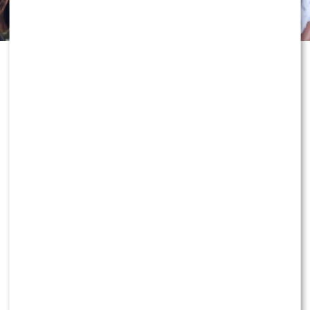
Odejście Katarzyny Cichopek i
Macieja Kurzajewskiego z „Halo tu
Polsat” wciąż wywołuje ogromne
emocje. Po dniach spekulacji głos w
sprawie zabrał sam Edward
Miszczak, który nie tylko
skomentował rozstanie z
prezenterami, ale także zdradził, jak
dziś patrzy na ich zawodowe decyzje.