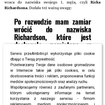
wraca do nazwiska swojego 1. męża, czyli
Ricka
Richardsona.
Dodała też ważną uwagę:
Po rozwodzie mam zamiar
wrócić do nazwiska
Richardson, które jest
doskonale pamiętane w
kontekście mojego
Serwis przeAmbitni.pl wykorzystuje pliki cookie
największego zawodowego
dbając o Twoją prywatność.
Przetwarzamy Twoje dane osobowe gromadzone
sukcesu, czyli programu
w Internecie takie jak pliki cookies, w celu
“Europa da się lubić”. Nie
dostosowania treści i reklam, proponowania funkcji
jestem gwiazdką jednego
mediów społecznościowych oraz analizy ruchu.
Współpracujemy również z zaufanymi partnerami,
sezonu. Wolałabym też,
którym udostępniamy informacje na temat
żeby nikt nie zarzucał mi
korzystania z naszego serwisu - firmom
reklamowym, mediom społecznościowym i