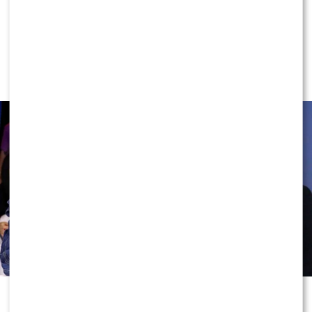
NEWS
Rafał Maserak wie, kto będzie w jury
„Tańca z Gwiazdami”!? Padły słowa o
Wieniawie…
0
0