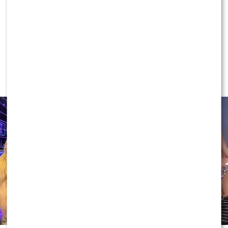
NEWS
Ida Nowakowska PODBIJA POLSAT!
Wygryzła już Wachowicz i Cichopek
w „halo, tu Polsat”?