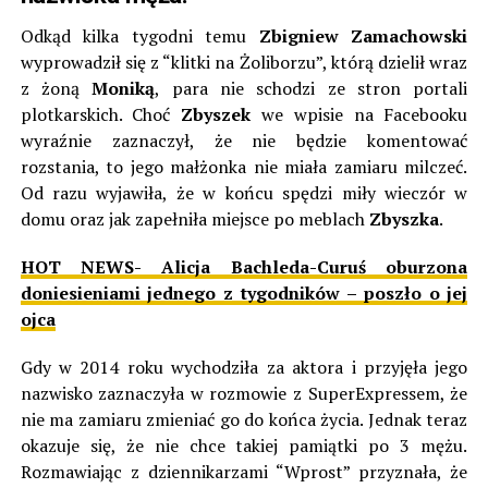
Odkąd kilka tygodni temu
Zbigniew Zamachowski
wyprowadził się z “klitki na Żoliborzu”, którą dzielił wraz
z żoną
Moniką
, para nie schodzi ze stron portali
plotkarskich. Choć
Zbyszek
we wpisie na Facebooku
wyraźnie zaznaczył, że nie będzie komentować
rozstania, to jego małżonka nie miała zamiaru milczeć.
Od razu wyjawiła, że w końcu spędzi miły wieczór w
domu oraz jak zapełniła miejsce po meblach
Zbyszka
.
HOT NEWS- Alicja Bachleda-Curuś oburzona
doniesieniami jednego z tygodników – poszło o jej
ojca
Gdy w 2014 roku wychodziła za aktora i przyjęła jego
nazwisko zaznaczyła w rozmowie z SuperExpressem, że
nie ma zamiaru zmieniać go do końca życia. Jednak teraz
okazuje się, że nie chce takiej pamiątki po 3 mężu.
Rozmawiając z dziennikarzami “Wprost” przyznała, że