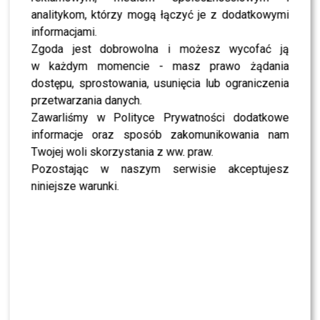
tego, co napisał jeden z
analitykom, którzy mogą łączyć je z dodatkowymi
internautów, że jestem
informacjami.
typem, który “bez faceta
Zgoda jest dobrowolna i możesz wycofać ją
w każdym momencie - masz prawo żądania
nie potrafi żyć”. Potrafię.
dostępu, sprostowania, usunięcia lub ograniczenia
Pytanie, czy chcę
przetwarzania danych.
Zawarliśmy w Polityce Prywatności dodatkowe
informacje oraz sposób zakomunikowania nam
Gdy w sobotę pojawiła się na antenie TVN24, gdzie
Twojej woli skorzystania z ww. praw.
komentowała pogrzeb
księcia Filipa
, została już
Pozostając w naszym serwisie akceptujesz
podpisana jako
Monika Richardson.
Jednak nadal nie
niniejsze warunki.
zmieniła nazwiska na profilu na Instagramie.
Słuszna decyzja?
ZOBACZ RÓWNIEŻ- Wzruszona Magda z Big
Brother komentuje pogrzeb księcia Filipa!