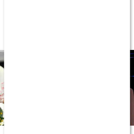
NEWS
Ewa Wachowicz TEŻ ODCHODZI z
„halo, tu Polsat”! WYGRYZŁA ją Ida
NOWAKOWSKA?!