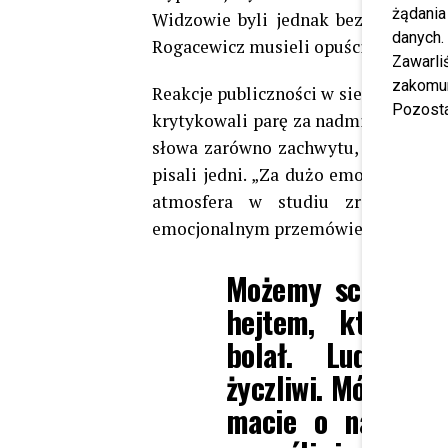
żądania
Widzowie byli jednak bezlitośni – 
danych.
Rogacewicz musieli opuścić program
Zawarl
zakomun
Reakcje publiczności w sieci były skra
Pozosta
krytykowali parę za nadmierną teatr
słowa zarówno zachwytu, jak i rozcz
pisali jedni. „Za dużo emocji, za m
atmosfera w studiu zrobiła si
emocjonalnym przemówieniu mówiła o
Możemy schować s
hejtem, którego 
bolał. Ludzie, 
życzliwi. Mówcie d
macie o nas ziel