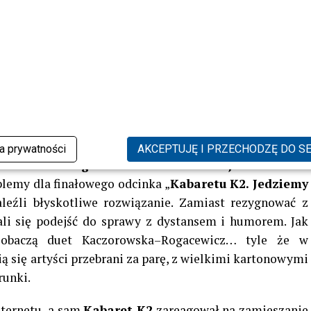
ie nawiązywała do swojego medialnego związku i emocji
nasze miejsce, w którym się schowamy czasem przed
szka.
ańczyć z Rogacewiczem. Nagłe odejście pokrzyżowało
 na Kaczorowską i Rogacewicza
ka prywatności
AKCEPTUJĘ I PRZECHODZĘ DO S
nie udziału
Agnieszki Kaczorowskiej
i
Marcina
lemy dla finałowego odcinka „
Kabaretu K2. Jedziemy
leźli błyskotliwe rozwiązanie. Zamiast rezygnować z
i się podejść do sprawy z dystansem i humorem. Jak
zobaczą duet Kaczorowska–Rogacewicz… tyle że w
ią się artyści przebrani za parę, z wielkimi kartonowymi
runki.
nternetu, a sam
Kabaret K2
zareagował na zamieszanie