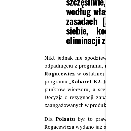
szczęśliwie, można
według własnej mel
zasadach […] Moż
siebie, kocham
eliminacji z prog
Nikt jednak nie spodziewał się, że
odpadnięciu z programu, media obi
Rogacewicz
w ostatniej chwili zre
programu „
Kabaret K2. Jedziemy 
punktów wieczoru, a scenariusz ske
Decyzja o rezygnacji zapadła nagle 
zaangażowanych w produkcję.
Dla
Polsatu
był to prawdziwy cios
Rogacewicza wydano już środki promo