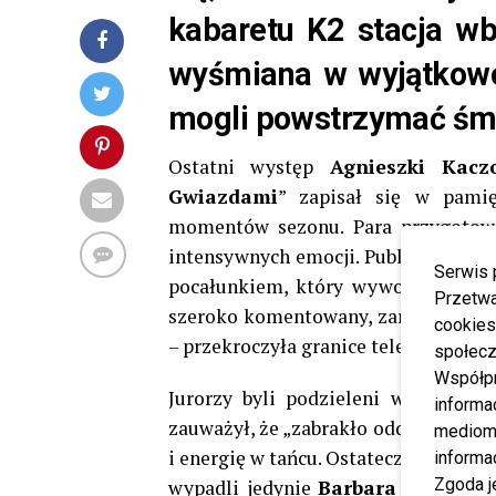
kabaretu K2 stacja wbi
wyśmiana w wyjątkowo
mogli powstrzymać śmi
Ostatni występ
Agnieszki Kaczo
Gwiazdami
” zapisał się w pamię
momentów sezonu. Para przygotował
intensywnych emocji. Publiczność z
Serwis 
pocałunkiem, który wywołał porusz
Przetwa
szeroko komentowany, zarówno za sp
cookies
– przekroczyła granice telewizyjnego
społecz
Współp
Jurorzy byli podzieleni w ocenach
informa
zauważył, że „zabrakło oddechu”, na
mediom 
i energię w tańcu. Ostatecznie duet z
informa
Zgoda j
wypadli jedynie
Barbara Bursztyn