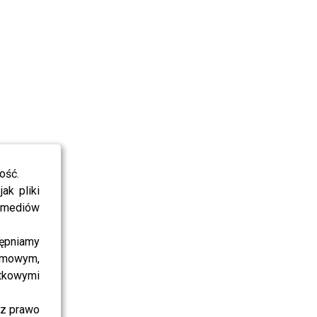
ość.
ak pliki
i mediów
ępniamy
amowym,
atkowymi
sz prawo