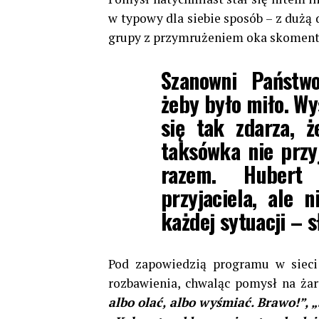
w typowy dla siebie sposób – z dużą
grupy z przymrużeniem oka skomento
Szanowni Państwo
żeby było miło. Wy
się tak zdarza, ż
taksówka nie przyj
razem. Hubert
przyjaciela, ale
każdej sytuacji – 
Pod zapowiedzią programu w sieci 
rozbawienia, chwaląc pomysł na żart
albo olać, albo wyśmiać. Brawo!”, „