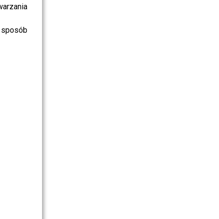
warzania
 sposób