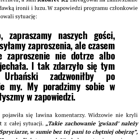
 dawką ironii i luzu. W zapowiedzi programu członkowie
wali sytuację:
, zapraszamy naszych gości,
syłamy zaproszenia, ale czasem
e zaproszenie nie dotrze albo
echała. I tak zdarzyło się tym
 Urbański zadzwoniłby po
 nie my. My poradzimy sobie w
słyszmy w zapowiedzi.
pojawiła się lawina komentarzy. Widzowie nie kryli
 z całej sytuacji.
„Takie zachowanie ‘gwiazd’ należy
Spryciarze, w sumie bez tej pani to chętniej obejrzę”,