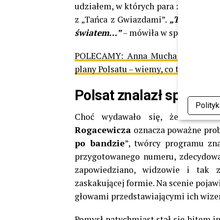
udziałem, w których para żartobliw
z „Tańca z Gwiazdami”.
„To będzie 
światem…”
– mówiła w spocie Agnie
POLECAMY:
Anna Mucha miała zat
plany Polsatu – wiemy, co teraz
Polsat znalazł sposób
Polity
Choć wydawało się, że odwoła
Rogacewicza
oznacza poważne prob
po bandzie
”, twórcy programu zna
przygotowanego numeru, zdecydowal
zapowiedziano, widzowie i tak 
zaskakującej formie. Na scenie pojaw
głowami przedstawiającymi ich wize
Pomysł natychmiast stał się hitem i