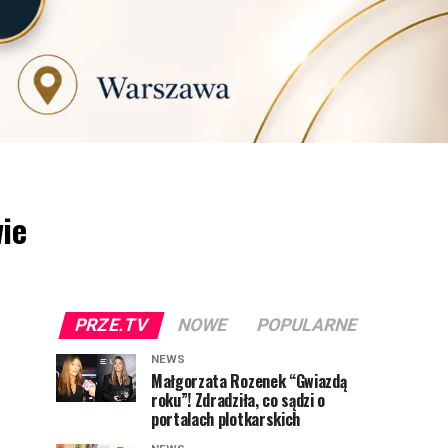
ie
PRZE.TV
NOWE
POPULARNE
NEWS
Małgorzata Rozenek “Gwiazdą
roku”! Zdradziła, co sądzi o
portalach plotkarskich