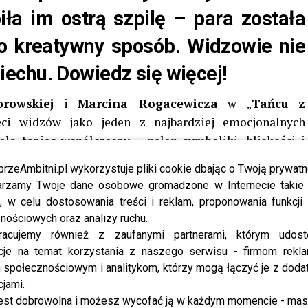
ła im ostrą szpilę – para została
 kreatywny sposób. Widzowie nie
echu. Dowiedz się więcej!
rowskiej
i
Marcina Rogacewicza
w „
Tańcu z
ci widzów jako jeden z najbardziej emocjonalnych
a taniec współczesny – pełen symboliki, bliskości i
amarła, gdy zakończyli choreografię długim, namiętnym
przeAmbitni.pl wykorzystuje pliki cookie dbając o Twoją prywatn
enie wśród jurorów i fanów programu. Ich występ był
rzamy Twoje dane osobowe gromadzone w Internecie takie j
rawą emocji, jak i zmysłowości, która – zdaniem wielu
, w celu dostosowania treści i reklam, proponowania funkcj
 show.
nościowych oraz analizy ruchu.
racujemy również z zaufanymi partnerami, którym udost
.
Tomasz Wygoda
docenił artystyczny przekaz, choć
cje na temat korzystania z naszego serwisu - firmom rekl
tomiast
Rafał Maserak
pochwalił autentyczność emocji
społecznościowym i analitykom, którzy mogą łączyć je z dod
dobył 33 punkty – drugi od końca wynik wieczoru. Słabiej
cjami.
est dobrowolna i możesz wycofać ją w każdym momencie - ma
owicz
i
Michał Kassin
, którzy otrzymali 25 punktów.