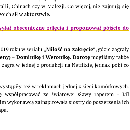
alii, Chinach czy w Malezji. Co więcej, nie zajmują się
oich sił w aktorstwie.
łał obsceniczne zdjęcia i proponował pójście do
2019 roku w serialu
„Miłość na zakręcie”
, gdzie zagrały
eny) – Dominikę i Weronikę.
Dorotę
mogliśmy także
zagra w jednej z produkcji na Netflixie, jednak póki co
 wystąpiły też w reklamach jednej z sieci komórkowych.
ę współpracować ze światowej sławy raperem –
Lil
im wykonawcą zainspirowała siostry do poszerzenia ich
apu.