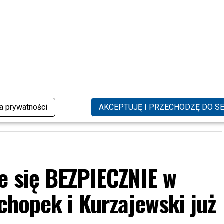
 U NAS! Doda GRZMI: 30%
Powraca „Ninja vs Ninja”. Sprawdź,
z ZAKAZEM posiadania DZIECI!?
kiedy oglądać premierowe odcinki
IKNIJ, ABY SKOMENTOWAĆ
ka prywatności
AKCEPTUJĘ I PRZECHODZĘ DO S
e się BEZPIECZNIE w
ichopek i Kurzajewski już