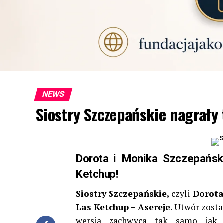
NEWS
Siostry Szczepańskie nagrały 
Dorota i Monika Szczepańsk
Ketchup!
Siostry Szczepańskie,
czyli
Dorota
Las Ketchup – Asereje
. Utwór zost
wersja zachwyca tak samo jak s