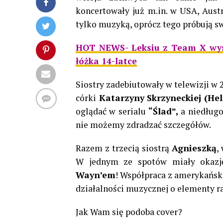
koncertowały już
m.in. w USA, Austr
tylko muzyką, oprócz tego próbują sw
HOT NEWS- Leksiu z Team X wysy
łóżka 14-latce
Siostry zadebiutowały w telewizji w 
córki
Katarzyny Skrzyneckiej (Hel
oglądać w serialu
“Ślad”,
a niedługo 
nie możemy zdradzać szczegółów.
Razem z trzecią siostrą
Agnieszką
,
W jednym ze spotów miały okazj
Wayn’em
! Współpraca z amerykańsk
działalności muzycznej o elementy r
Jak Wam się podoba cover?