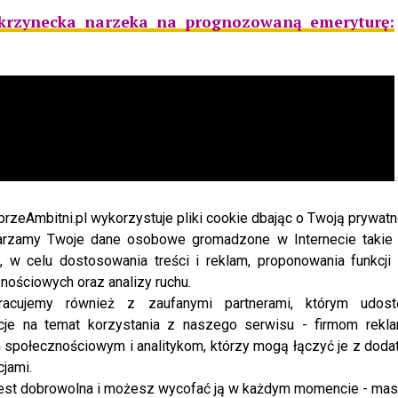
rzynecka narzeka na prognozowaną emeryturę:
przeAmbitni.pl wykorzystuje pliki cookie dbając o Twoją prywatn
rzamy Twoje dane osobowe gromadzone w Internecie takie j
, w celu dostosowania treści i reklam, proponowania funkcj
nościowych oraz analizy ruchu.
racujemy również z zaufanymi partnerami, którym udost
cje na temat korzystania z naszego serwisu - firmom rekl
społecznościowym i analitykom, którzy mogą łączyć je z dod
cjami.
est dobrowolna i możesz wycofać ją w każdym momencie - ma