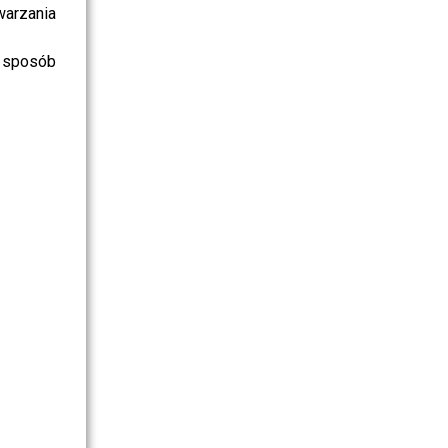
warzania
 sposób