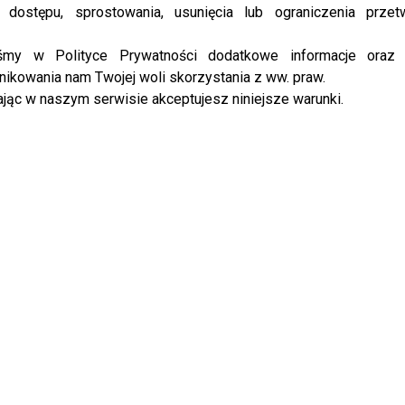
 dostępu, sprostowania, usunięcia lub ograniczenia przet
iśmy w Polityce Prywatności dodatkowe informacje oraz
ikowania nam Twojej woli skorzystania z ww. praw.
jąc w naszym serwisie akceptujesz niniejsze warunki.
EREJE ELECTRO SIOSTRY SZCZEPAŃSKIE
PRZEAMBITNI
SKIE COVER
SIOSTRY SZCZEPAŃSKIE NOWA PIOSENKA
Y GWIAZD
eka na
Zakościelny, Hamkało, Błęcka-Kolska
wnie by
na premierze filmu “Koniec świata,