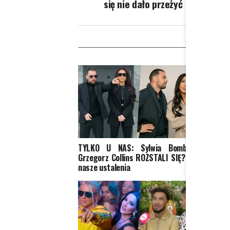
się nie dało przeżyć
W
TYLKO U NAS: Sylwia Bomba i
Marie
Grzegorz Collins ROZSTALI SIĘ? Oto
rodz
nasze ustalenia
najwię