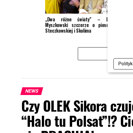
„Dwa różne światy” – Leon
TYLKO
Myszkowski szczerze o piosence
ludzi 
Steczkowskiej i Skolima
KL
Polity
NEWS
Czy OLEK Sikora czuj
“Halo tu Polsat”!? C