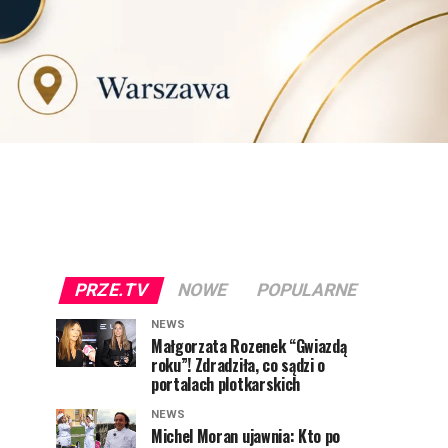
PRZE.TV
NOWE
POPULARNE
NEWS
Małgorzata Rozenek “Gwiazdą
roku”! Zdradziła, co sądzi o
portalach plotkarskich
NEWS
Michel Moran ujawnia: Kto po