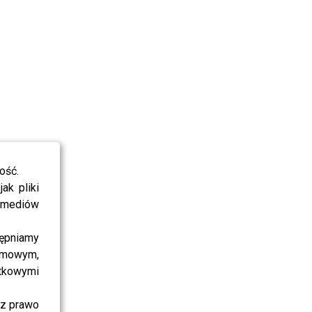
ość.
ak pliki
i mediów
ępniamy
amowym,
atkowymi
sz prawo