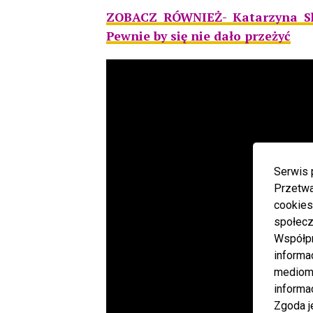
ZOBACZ RÓWNIEŻ- Katarzyna Sk
Pewnie by się nie dało przeżyć
Serwis 
Przetwa
cookies
społecz
Współp
informa
mediom 
informa
Zgoda j