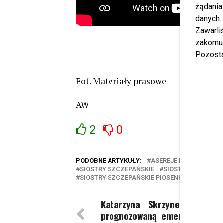
żądania
danych.
Zawarl
zakomun
Pozosta
Fot. Materiały prasowe
AW
2
0
PODOBNE ARTYKUŁY:
ASEREJE ELECTRO
AS
SIOSTRY SZCZEPAŃSKIE
SIOSTRY SZCZEPAŃ
SIOSTRY SZCZEPAŃSKIE PIOSENKA
WYWIAD
Katarzyna Skrzynecka narz
prognozowaną emeryturę: Pe