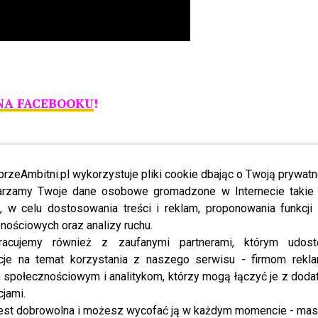
NA FACEBOOKU
!
przeAmbitni.pl wykorzystuje pliki cookie dbając o Twoją prywatn
M
JOANNA BRODZIK
JOANNA BRODZIK MAGDA M
MAGDA M
rzamy Twoje dane osobowe gromadzone w Internecie takie j
RADOSŁAW FIGURA
, w celu dostosowania treści i reklam, proponowania funkcj
nościowych oraz analizy ruchu.
ę córką
Ojciec Meghan Markle znowu szokuje!
racujemy również z zaufanymi partnerami, którym udost
eż imię
Córka będzie mu miała za złe te
cje na temat korzystania z naszego serwisu - firmom rekl
słowa?
społecznościowym i analitykom, którzy mogą łączyć je z dod
cjami.
est dobrowolna i możesz wycofać ją w każdym momencie - ma