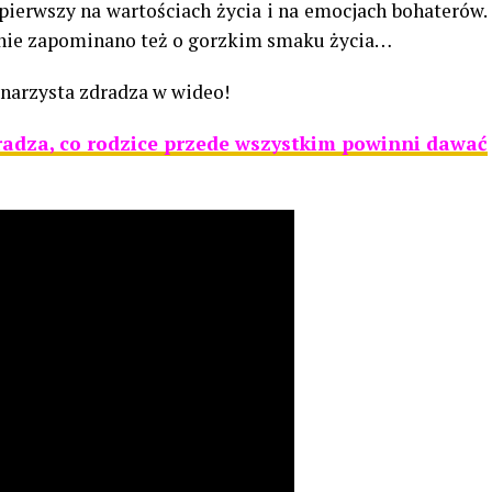
pierwszy na wartościach życia i na emocjach bohaterów.
 nie zapominano też o gorzkim smaku życia…
cenarzysta zdradza w wideo!
adza, co rodzice przede wszystkim powinni dawać