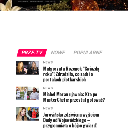
PRZE.TV
NOWE
POPULARNE
NEWS
Małgorzata Rozenek “Gwiazdą
roku”! Zdradziła, co sądzi o
portalach plotkarskich
NEWS
Michel Moran ujawnia: Kto po
MasterChefie przestał gotować?
NEWS
Jarosińska zdziwiona wyjściem
Dody od Wojewódzkiego –
przypomniała o bójce gwiazd!