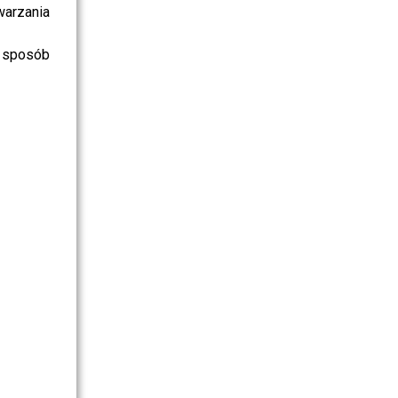
warzania
 sposób