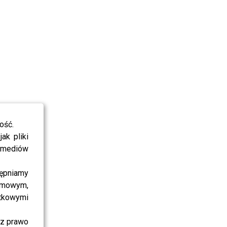
ość.
ak pliki
i mediów
ępniamy
amowym,
atkowymi
sz prawo