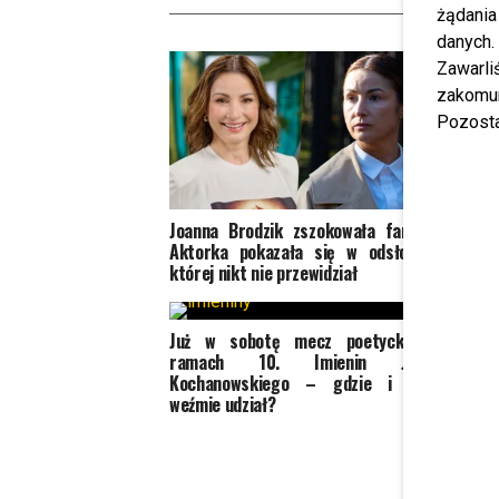
W
żądania
danych.
Zawarl
zakomun
Pozosta
Joanna Brodzik zszokowała fanów.
Joan
Aktorka pokazała się w odsłonie,
proje
której nikt nie przewidział
powrot
tych k
Już w sobotę mecz poetycki w
Brodzi
ramach 10. Imienin Jana
noweli
Kochanowskiego – gdzie i kto
weźmie udział?