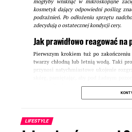
mogłyby wniknąć w mikroskopijne zacię
kosmetyk dający odpowiedni poślizg znac
podrażnień. Po odłożeniu sprzętu nadch
zdecydują o ostatecznej kondycji cery.
Jak prawidłowo reagować na p
Pierwszym krokiem tuż po zakończeniu 
twarzy chłodną lub letnią wodą. Taki pr
przynosi natychmiastowe ukojenie rozgrz
skórę, pamiętając, aby pod żadnym pozor
celu najlepiej sprawdzi się
czysty r
papierowy
, który całkowicie eliminuje 
KONT
tak przygotowane podłoże aplikuje 
dostarczający tkankom niezbędnych subst
LIFESTYLE
Czym gasić pożar na twarzy i