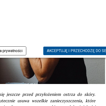
ka prywatności
AKCEPTUJĘ I PRZECHODZĘ DO S
się jeszcze przed przyłożeniem ostrza do skóry.
tecznie usuwa wszelkie zanieczyszczenia, które