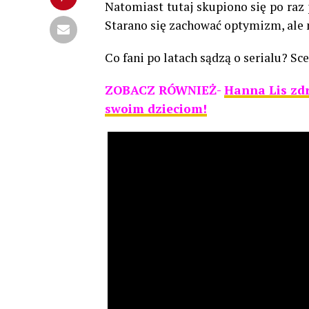
Natomiast tutaj skupiono się po raz 
Starano się zachować optymizm, ale
Co fani po latach sądzą o serialu? S
ZOBACZ RÓWNIEŻ-
Hanna Lis zdr
swoim dzieciom!