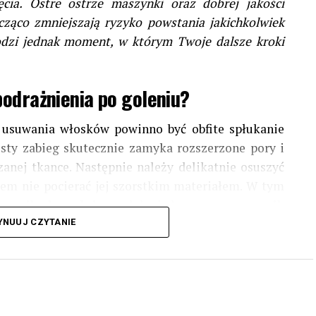
cia. Ostre ostrze maszynki oraz dobrej jakości
ząco zmniejszają ryzyko powstania jakichkolwiek
odzi jednak moment, w którym Twoje dalsze kroki
odrażnienia po goleniu?
usuwania włosków powinno być obfite spłukanie
osty zabieg skutecznie zamyka rozszerzone pory i
anej tkance. Następnie należy delikatnie osuszyć
em nie pocierać jej szorstkim materiałem. W tym
ęcznik bawełniany
lub jednorazowy
ręcznik
ryzyko przeniesienia groźnych bakterii. Dopiero na
YNUUJ CZYTANIE
się odpowiednio dobrany
łagodzący kosmetyk
,
ancji odżywczych.
 jak kupować kosmetyki?