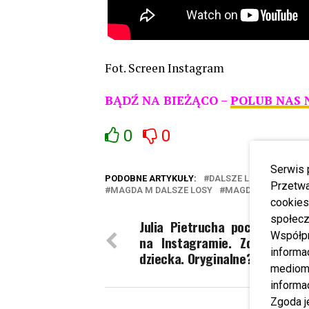
Fot. Screen Instagram
BĄDŹ NA BIEŻĄCO –
POLUB NAS 
0
0
Serwis 
PODOBNE ARTYKUŁY:
DALSZE LOSY MAGDY 
Przetwa
MAGDA M DALSZE LOSY
MAGDA M KSIĄŻKA
cookies
społecz
Julia Pietrucha pochwaliła si
Współp
na Instagramie. Zdradziła t
informa
dziecka. Oryginalne?
mediom 
informa
Zgoda j