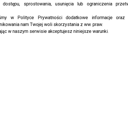
YBRANE DLA CIEBIE
 dostępu, sprostowania, usunięcia lub ograniczenia przet
iśmy w Polityce Prywatności dodatkowe informacje oraz
ikowania nam Twojej woli skorzystania z ww. praw.
jąc w naszym serwisie akceptujesz niniejsze warunki.
na Brodzik kusi nowym
„Magda gotuje Internet” wraca
ktem – fani domagają się
szybciej niż się spodziewaliśmy!
u do komedii: “Brakuje Pani w
Sprawdź, kto pojawi się w programie
limatach”
oraz kiedy premiera w TVN
k, Kawka i Sadowski w audio
Od chłopczycy do ikony stylu –
 “Czego oczy nie widzą”
metamorfoza Joanny Brodzik
zachwyca!