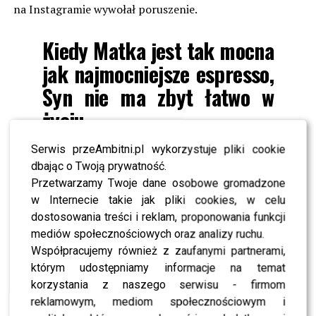
na Instagramie wywołał poruszenie.
Kiedy Matka jest tak mocna
jak najmocniejsze espresso,
Syn nie ma zbyt łatwo w
życiu…
Nowy projekt! Już jesienią –
Serwis przeAmbitni.pl wykorzystuje pliki cookie
napisała.
dbając o Twoją prywatność.
Przetwarzamy Twoje dane osobowe gromadzone
w Internecie takie jak pliki cookies, w celu
Tajemniczy ton i celowe niedopowiedzenie wywołały
dostosowania treści i reklam, proponowania funkcji
lawinę komentarzy. Fani natychmiast ruszyli z
mediów społecznościowych oraz analizy ruchu.
domysłami.
Współpracujemy również z zaufanymi partnerami,
którym udostępniamy informacje na temat
O super! A to będzie serial
korzystania z naszego serwisu - firmom
czy spektakl?; Czekamy na
reklamowym, mediom społecznościowym i