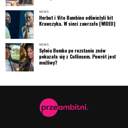
Lubicie oglądać premierowe odcinki “Nasz Nowy Dom”?
Dajcie znać w komentarzu pod artykułem!
NEWS
Herbut i Vito Bambino odświeżyli hit
Krawczyka. W sieci zawrzało [WIDEO]
NEWS
Sylwia Bomba po rozstaniu znów
pokazała się z Collinsem. Powrót jest
możliwy?
Grzegorz Collins (fot. Paweł Wrzecion/AKPA)