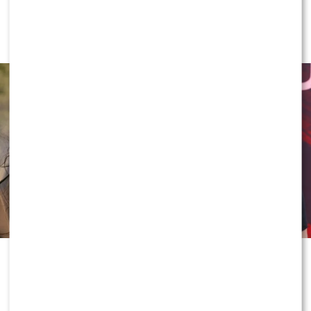
pierwszy raz o rozstaniu z Sylwią
Bombą. Ujawnił kulisy [WYWIAD]
Rozstanie Sylwii Bomby i Grzegorza
Collinsa zaskoczyło fanów, którzy