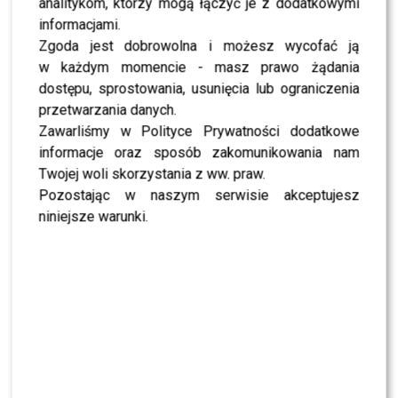
analitykom, którzy mogą łączyć je z dodatkowymi
kolejną Pani rolę; Liczę na
informacjami.
komediowy serial, brakuje
Zgoda jest dobrowolna i możesz wycofać ją
Pani w tych klimatach;
w każdym momencie - masz prawo żądania
dostępu, sprostowania, usunięcia lub ograniczenia
Fajnie jakby to było coś
przetwarzania danych.
nowego, ale komediowego,
Zawarliśmy w Polityce Prywatności dodatkowe
Pani Joanna jest świetna w
informacje oraz sposób zakomunikowania nam
Twojej woli skorzystania z ww. praw.
komedii – to tylko część
Pozostając w naszym serwisie akceptujesz
wpisów, które zalały profil
niniejsze warunki.
aktorki.
POLECAMY:
Cleo nie wytrzymała! MOCNY Komentarz o
rodzinnej tragedii – wszystko przez to co ujawniła
DODA!
Czy Joanna Brodzik wróci do