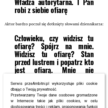
Władza autorytarna. I Pan
robi z siebie ofiarę
Aktor bardzo poczuł się dotknięty słowami dziennikarza:
Człowieku, czy widzisz tu
ofiarę? Spójrz na mnie.
Widzisz tu ofiarę? Stan
przed lustrem i popatrz kto
jest ofiarą. Mnie nie
interesuje co ten gość ma
do powiedzenia
Serwis przeAmbitni.pl wykorzystuje pliki cookie
dbając o Twoją prywatność.
Przetwarzamy Twoje dane osobowe gromadzone
Rozmowa
Agnieszki Gozdyry
z
Jarosławem
w Internecie takie jak pliki cookies, w celu
Jakimowiczem
już w sobotę, 16 listopada o 20:00 w
dostosowania treści i reklam, proponowania funkcji