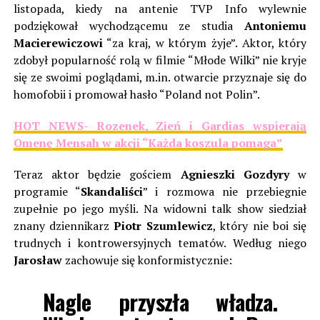
listopada, kiedy na antenie TVP Info wylewnie
podziękował wychodzącemu ze studia
Antoniemu
Macierewiczowi
“za kraj, w którym żyje”. Aktor, który
zdobył popularność rolą w filmie “Młode Wilki” nie kryje
się ze swoimi poglądami, m.in. otwarcie przyznaje się do
homofobii i promował hasło “Poland not Polin”.
HOT NEWS- Rozenek, Zień i Gardias wspierają
Omenę Mensah w akcji “Każda koszula pomaga”
Teraz aktor będzie gościem
Agnieszki Gozdyry
w
programie “
Skandaliści
” i rozmowa nie przebiegnie
zupełnie po jego myśli. Na widowni talk show siedział
znany dziennikarz
Piotr Szumlewicz
, który nie boi się
trudnych i kontrowersyjnych tematów. Według niego
Jarosław
zachowuje się konformistycznie:
Nagle przyszła władza.