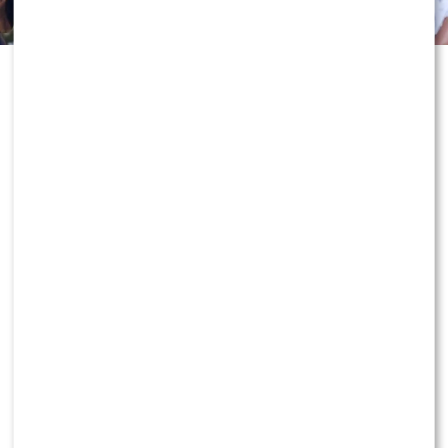
Odejście Katarzyny Cichopek i
Macieja Kurzajewskiego z „Halo tu
Polsat” wciąż wywołuje ogromne
emocje. Po dniach spekulacji głos w
sprawie zabrał sam Edward
Miszczak, który nie tylko
skomentował rozstanie z
prezenterami, ale także zdradził, jak
dziś patrzy na ich zawodowe decyzje.
KONTYNUUJ CZYTANIE