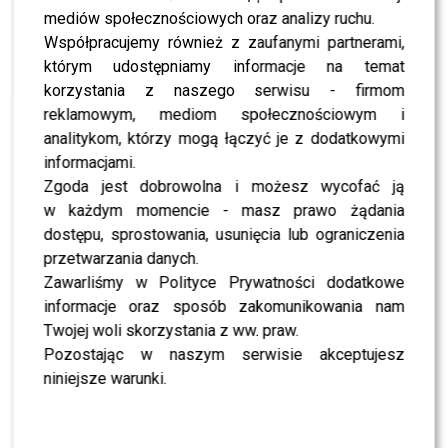
Polsat News. A już teraz możecie obejrzeć fragment
mediów społecznościowych oraz analizy ruchu.
programu!
Współpracujemy również z zaufanymi partnerami,
którym udostępniamy informacje na temat
ZOBACZ RÓWNIEŻ- Natalia Nykiel z jednym
korzystania z naszego serwisu - firmom
występem wraca do Polski – znamy szczegóły
reklamowym, mediom społecznościowym i
analitykom, którzy mogą łączyć je z dodatkowymi
Odtwarzacz
Media error: Format(s) not supported or source(s)
informacjami.
video
not found
Zgoda jest dobrowolna i możesz wycofać ją
w każdym momencie - masz prawo żądania
Pobierz plik: https://przeambitni.pl/wp-content/uploads/2019/11/Jaros%C5%82aw-
Jakimowicz_Skandalis%CC%81ci.mp4?_=1
dostępu, sprostowania, usunięcia lub ograniczenia
przetwarzania danych.
Zawarliśmy w Polityce Prywatności dodatkowe
informacje oraz sposób zakomunikowania nam
Twojej woli skorzystania z ww. praw.
Pozostając w naszym serwisie akceptujesz
niniejsze warunki.