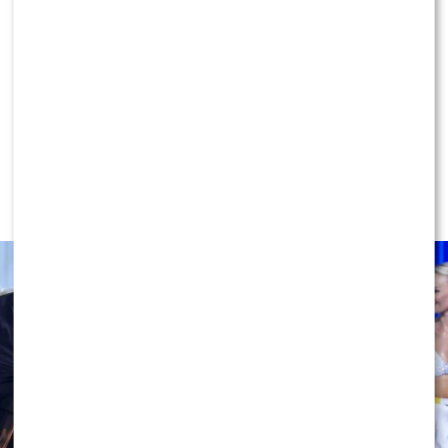
KLIKNIJ, ABY SKOMENTOWAĆ
NEWS
Miszczak przerwał milczenie ws.
Cichopek i Kurzajewskiego: “Źle
wybrali”. Zaskoczeni?