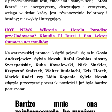
z przeciwnościami losu, emocjami i samym sobą.
“Most
Ikara”
jest energetyczny, ekscytujący i erotyczny,
wciąga w świat który jest równocześnie kolorowy i
brudny; niezwykły i intrygujący!
HOT NEWS- Wiktoria z Hotelu Paradise
prześladowana? Klaudia El Dursi i Pan Lektor
tłumaczą uczestników
Na warszawskiej promocji książki pojawili się m.in.
Gosia
Andrzejewicz, Sylvia Novak, Rafał Grabias, siostry
Szczepańskie, Kuba Kowalewski, Nick Sinckler,
Krzysztof Smiszek, Walter Budalachi, Kris Florek,
Maciek Radel czy Lidia Kopania.
Sylvia Novak
zdążyła przeczytać początek powieści i już była bardzo
poruszona:
Bardzo mnie ona
zainteresowała, bo uważam,