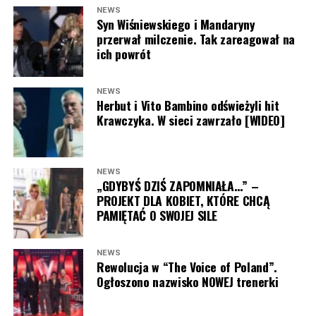
to, że wakacyjne eksperymenty
TVN
jeszcze nieraz
NEWS
zaskoczą widzów.
Syn Wiśniewskiego i Mandaryny
przerwał milczenie. Tak zareagował na
ich powrót
ZOBACZ RÓWNIEŻ:
Antoni Królikowski nie odpuszcza?
Zapowiada walkę po wyroku sądu
NEWS
Majka Jeżowska pasowałaby do “Dzień dobry TVN” na
Herbut i Vito Bambino odświeżyli hit
stałe? Dajcie znać w komentarzu pod artykułem!
Krawczyka. W sieci zawrzało [WIDEO]
NEWS
„GDYBYŚ DZIŚ ZAPOMNIAŁA…” –
PROJEKT DLA KOBIET, KTÓRE CHCĄ
PAMIĘTAĆ O SWOJEJ SILE
NEWS
Rewolucja w “The Voice of Poland”.
Ogłoszono nazwisko NOWEJ trenerki