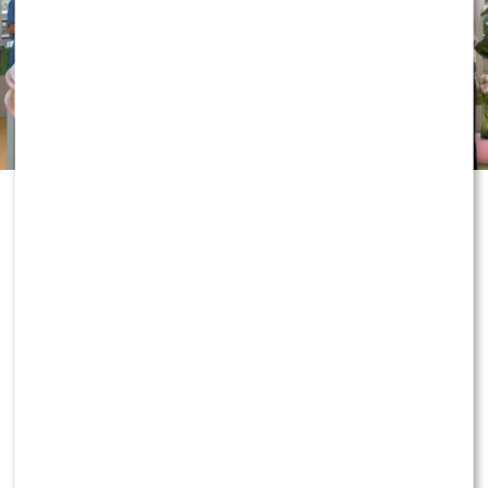
Wakacyjne eksperymenty w „Dzień
dobry TVN” nie zwalniają tempa. Tym
razem w roli współprowadzącej
programu zadebiutowała Majka
Jeżowska, która od samego rana
wzbudzała ogromne emocje wśród
widzów. Opinie? Tym razem są