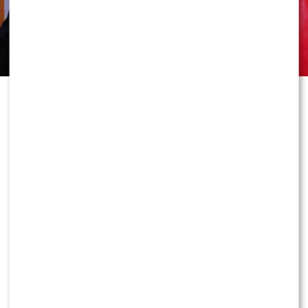
wspomnieniami nad polskie morze, gdzie jako nastolatka
spędzała wakacje. Opowiadała o najpiękniejszych
chwilach z młodości, a zwieńczeniem jej udziału było
współprowadzenie piątkowego programu u boku
Sandry
Hajduk-Popińskiej
oraz
Marcina Sawickiego
.
0
0
Od samego rana
Majka Jeżowska
aktywnie
uczestniczyła w niemal każdym elemencie programu.
Pojawiała się w kuchni, rozmawiała z aktorami serialu
„Na Wspólnej”
oraz
Błażejem Królem
, brała udział w
rozmowach w kąciku show-biznesowym, a także
dyskutowała z gościnią o podróżach na Azory. Jej energia
i spontaniczność szybko zostały zauważone przez
widzów.
Od samego rana
pod transmisją programu w mediach
społecznościowych pojawiały się dziesiątki komentarzy
widzów. Wielu internautów podkreślało, że
Majka
Jeżowska
świetnie odnalazła się w roli