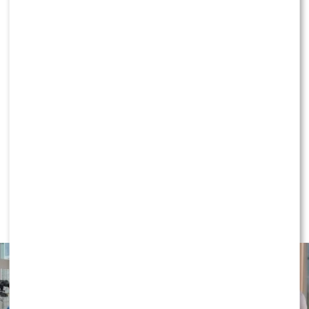
KONTYNUUJ CZYTANIE
NEWS
Majka Jeżowska poprowadziła „Dzień
dobry TVN”. Nie wszyscy byli
zachwyceni