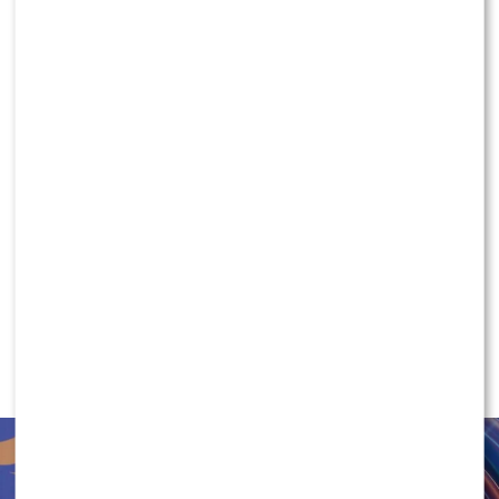
Powraca „Ninja vs Ninja”. Sprawdź, kiedy
oglądać premierowe odcinki
KLIKNIJ, ABY SKOMENTOWAĆ
NEWS
Marcin Maciejczak szczerze po
“Twoja Twarz Brzmi Znajomo”.
Mocno się wzbogacił?