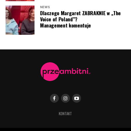
NEWS
Dlaczego Margaret ZABRAKNIE w „The
Voice of Poland”?
Management komentuje
Sandra Hajduk-Popińska, Majka Jeżowska, Marcin Sawicki
(fot. screen Instagram “Dzień dobry TVN)
KONTAKT