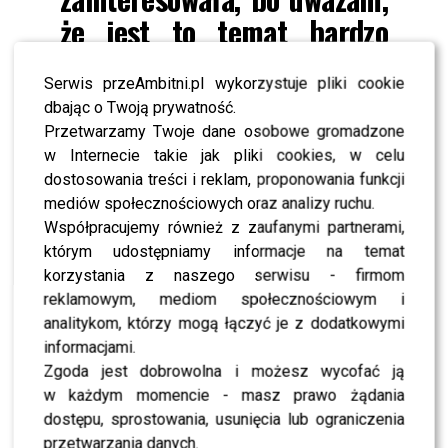
że jest to temat bardzo
ważny, aby mówić o nim
Serwis przeAmbitni.pl wykorzystuje pliki cookie
głośno w Polsce
dbając o Twoją prywatność.
Przetwarzamy Twoje dane osobowe gromadzone
Krzysztof Śmiszek
mówił o
“Moście Ikara”
w samych
w Internecie takie jak pliki cookies, w celu
superlatywach. Zaznaczył, żw książkę czyta się bardzo
dostosowania treści i reklam, proponowania funkcji
dobrze, ale oprócz aspektu rozrywkowego, ma bardzo
mediów społecznościowych oraz analizy ruchu.
ważne przesłanie:
Współpracujemy również z zaufanymi partnerami,
którym udostępniamy informacje na temat
Ta książka ma bardzo
korzystania z naszego serwisu - firmom
reklamowym, mediom społecznościowym i
głęboką misję i ta misja
analitykom, którzy mogą łączyć je z dodatkowymi
jest podana w taki łatwy
informacjami.
Zgoda jest dobrowolna i możesz wycofać ją
sposób. To jest książka,
w każdym momencie - masz prawo żądania
którą czyta się dobrze,
dostępu, sprostowania, usunięcia lub ograniczenia
przetwarzania danych.