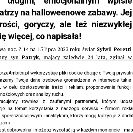
w długim, emocjonalnym wpisie
 patrzy na halloweenowe zabawy. Jej
ości, goryczy, ale też niezwykłej
ę więcej, co napisała!
wą noc. Z 14 na 15 lipca 2023 roku świat
Sylwii Peretti
hany syn
Patryk
, mający zaledwie 24 lata, zginął w
w Krakowie. Jak ustaliły media, prowadził auto pod
 ogromną siłą, a czterech młodych mężczyzn zginęło na
przeAmbitni.pl wykorzystuje pliki cookie dbając o Twoją prywatn
rzamy Twoje dane osobowe gromadzone w Internecie takie j
to dramatyczny wypadek. Dla niej – koniec życia, jakie
, w celu dostosowania treści i reklam, proponowania funkcj
nościowych oraz analizy ruchu.
racujemy również z zaufanymi partnerami, którym udost
wycofała się z życia publicznego. Zniknęła z mediów
cje na temat korzystania z naszego serwisu - firmom rekl
wać zdjęcia, odwołała swoje projekty, nie pojawiała się
społecznościowym i analitykom, którzy mogą łączyć je z dod
a odpoczynek. To była cisza matki, która straciła sens
cjami.
ącach zaczęła powoli wracać – nie dlatego, że chciała
est dobrowolna i możesz wycofać ją w każdym momencie - ma