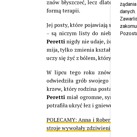
znów błyszczeć, lecz dlatego, że nie 
żądania
formą terapii.
danych.
Zawarl
Jej posty, które pojawiają się przy w
zakomun
– są niczym listy do nieba. Każdy z
Pozosta
Peretti
nigdy nie udaje, że pogodziła
mija, tylko zmienia kształt. Jej fan
uczy się żyć z bólem, który nigdy nie
W lipcu tego roku znów zrobiło si
odwiedziła grób swojego syna. To, c
krzew, który rodzina postawiła przy
Peretti
miał ogromne, symboliczne 
potrafiła ukryć łez i gniewu
POLECAMY:
Anna i Robert Lewandow
stroje wywołały zdziwienie [FOTO]