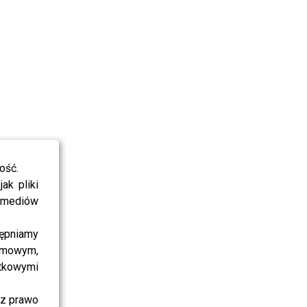
ość.
ak pliki
i mediów
ępniamy
amowym,
atkowymi
sz prawo