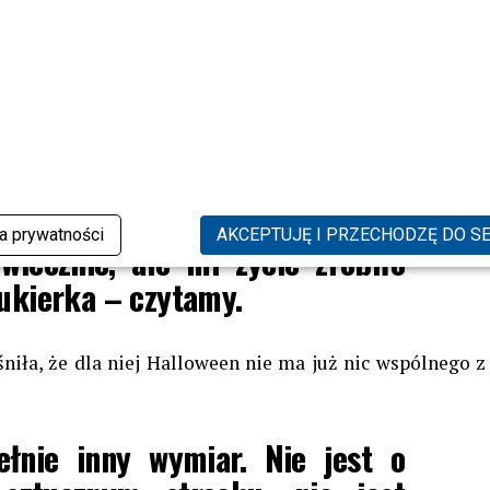
amowej relacji.
kiedyś z radością uczestniczyła w halloweenowych
 tej modzie – przebierałam się,
 śmiałam się z innymi, jakby
ka prywatności
AKCEPTUJĘ I PRZECHODZĘ DO S
wiecznie, ale mi życie zrobiło
cukierka – czytamy.
niła, że dla niej Halloween nie ma już nic wspólnego z
łnie inny wymiar. Nie jest o