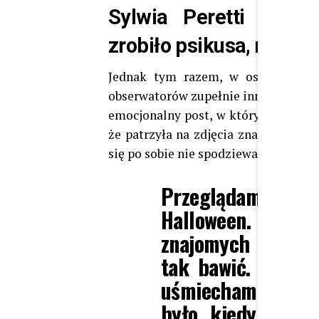
Sylwia Peretti nie w
zrobiło psikusa, nie da
Jednak tym razem, w ostatnich dn
obserwatorów zupełnie innym wpisem
emocjonalny post, w którym podzieliła
że patrzyła na zdjęcia znajomych pr
się po sobie nie spodziewała – nostal
Przeglądam relac
Halloween. Patrz
znajomych i napraw
tak bawić. Może 
uśmiecham się pr
było, kiedy życie