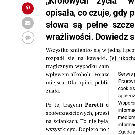
„Królowych życia” 
opisała, co czuje, gdy
słowa są pełne szczer
wrażliwości. Dowiedz si
Wszystko zmieniło się w jedną lipco
rozpadł się na kawałki. Jej ukoc
tragicznym wypadku samochodowym 
wpływem alkoholu. Pojazd uderzył z
Serwis 
Przetwa
miejscu. Dla opinii publicznej był 
cookies
znała.
społecz
Współp
Po tej tragedii
Peretti
całkowicie 
informa
społecznościowych, przestała publiko
mediom 
na ściankach. To nie była przerwa n
informa
wszystkiego. Dopiero po wielu miesi
Zgoda j