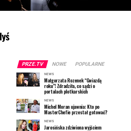
dyś
PRZE.TV
NOWE
POPULARNE
NEWS
Małgorzata Rozenek “Gwiazdą
roku”! Zdradziła, co sądzi o
portalach plotkarskich
NEWS
Michel Moran ujawnia: Kto po
MasterChefie przestał gotować?
NEWS
Jarosińska zdziwiona wyjściem