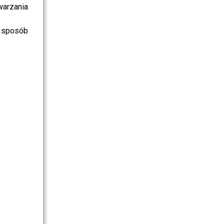
warzania
 sposób