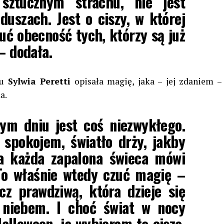
sztucznym strachu, nie jest
duszach. Jest o ciszy, w której
ć obecność tych, którzy są już
– dodała.
su
Sylwia Peretti
opisała magię, jaka – jej zdaniem –
a.
ym dniu jest coś niezwykłego.
 spokojem, światło drży, jakby
a każda zapalona świeca mówi
 To właśnie wtedy czuć magię –
cz prawdziwą, która dzieje się
niebem. I choć świat w nocy
alloween, ja wybieram tę ciszę,