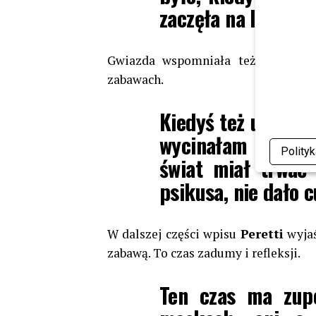
zaczęła na Instagr
Gwiazda wspomniała też, że sama 
zabawach.
Kiedyś też uległam
wycinałam dynie,
Polity
świat miał trwać 
psikusa, nie dało 
W dalszej części wpisu
Peretti
wyjaś
zabawą. To czas zadumy i refleksji.
Ten czas ma zupe