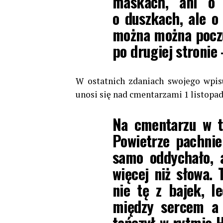
maskach, ani o 
o duszkach, ale o 
można można poczu
po drugiej stronie 
W ostatnich zdaniach swojego wpi
unosi się nad cmentarzami 1 listopad
Na cmentarzu w t
Powietrze pachnie
samo oddychało, 
więcej niż słowa.
nie tę z bajek, le
między sercem a 
tańczył w rytmie H