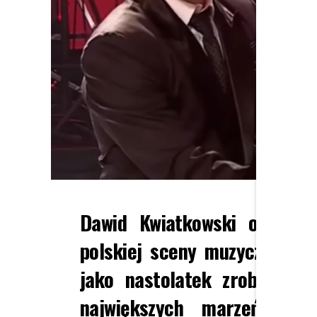
Dawid Kwiatkowski od lat 
polskiej sceny muzycznej. Ma
jako nastolatek zrobił wsz
największych marzeń. Pod