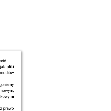
ość.
ak pliki
i mediów
ępniamy
amowym,
atkowymi
sz prawo