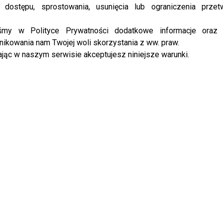
 dostępu, sprostowania, usunięcia lub ograniczenia przet
iśmy w Polityce Prywatności dodatkowe informacje oraz
ikowania nam Twojej woli skorzystania z ww. praw.
ił życie Dawida
jąc w naszym serwisie akceptujesz niniejsze warunki.
e Justin Bieber