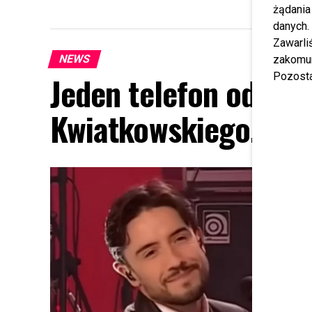
żądania
danych.
Zawarl
NEWS
zakomun
Jeden telefon odmien
Pozosta
Kwiatkowskiego. W tl