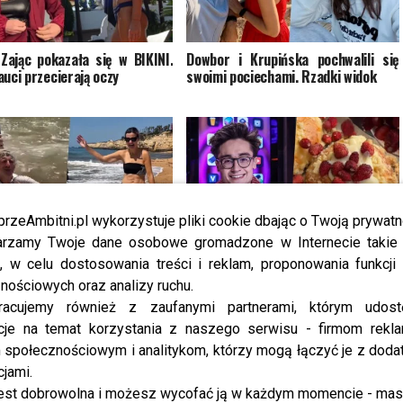
Zając pokazała się w BIKINI.
Dowbor i Krupińska pochwalili się
auci przecierają oczy
swoimi pociechami. Rzadki widok
przeAmbitni.pl wykorzystuje pliki cookie dbając o Twoją prywatn
rzamy Twoje dane osobowe gromadzone w Internecie takie j
 zakpił z odejścia z „DDTVN”.
Drożdżówka z poziomkami za 60 zł?
, w celu dostosowania treści i reklam, proponowania funkcj
iewska pokazała wszystko w
Rozkoszny pokazał rozwiązanie
nościowych oraz analizy ruchu.
[PRZEPIS]
racujemy również z zaufanymi partnerami, którym udost
cje na temat korzystania z naszego serwisu - firmom rekl
społecznościowym i analitykom, którzy mogą łączyć je z dod
13 KOMENTARZY
cjami.
est dobrowolna i możesz wycofać ją w każdym momencie - ma