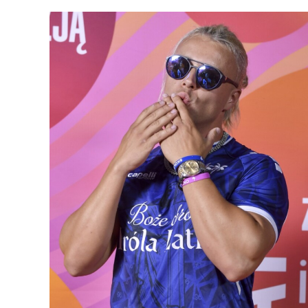
Mało kto wiedział o tej histo
Justina Biebera
W trakcie wakacyjnej trasy koncert
publicznością historiami ze swojego życi
na
TikToka
, gdzie osiągają setki ty
opowiedzieć fanom o niezwykłym spotk
Bieberem
.
„Justin Bieber, pierwszy koncert Justin
Eska były do wygrania bilety. No, ja
koncercie. No i tam trzeba było, już
piosenkę Justina Biebera, ze swoim t
pamiętam już tego co ja to stworzyłem
siedemnaście, moja muzyka nigdy nie 
publiczności.