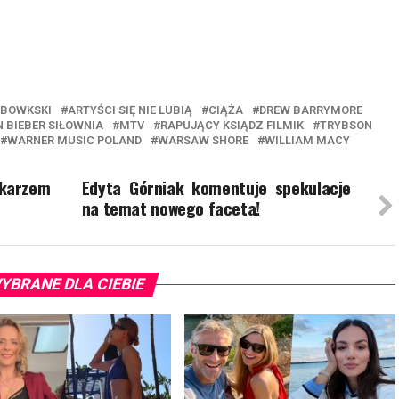
ABOWKSKI
ARTYŚCI SIĘ NIE LUBIĄ
CIĄŻA
DREW BARRYMORE
N BIEBER SIŁOWNIA
MTV
RAPUJĄCY KSIĄDZ FILMIK
TRYBSON
WARNER MUSIC POLAND
WARSAW SHORE
WILLIAM MACY
karzem
Edyta Górniak komentuje spekulacje
na temat nowego faceta!
YBRANE DLA CIEBIE