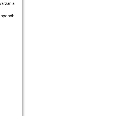
warzania
 sposób