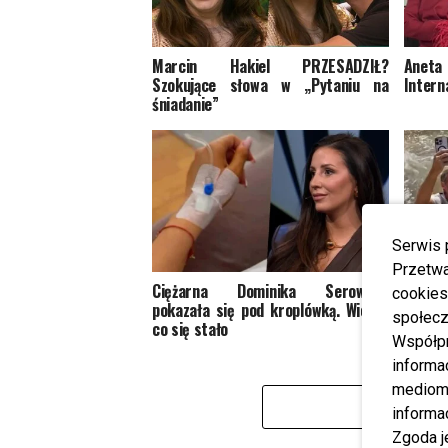
Marcin Hakiel PRZESADZIŁ?
Aneta 
Szokujące słowa w „Pytaniu na
Intern
śniadanie”
Serwis 
Przetwa
Ciężarna Dominika Serowska
Dowbor
cookies
pokazała się pod kroplówką. Wiemy,
Koron
społecz
co się stało
sieci
Współp
informa
mediom 
informa
Zgoda j