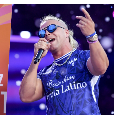
rii Dawida Kwiatkowskiego. Chodzi o
owej
Dawid Kwiatkowski
chętnie dzieli się z
a. Nagrania z jego występów błyskawicznie trafiają
sięcy wyświetleń. Tym razem artysta postanowił
aniu z idolem swojego dzieciństwa –
Justinem
a Biebera w Polsce to było w Krakowie i w Radio
 nie miałem kasy, a mega chciałem być na tym
 nie pamiętam dokładnie, ale przerobić jakąś
ekstem po prostu, jego utwór . Kompletnie nie
. Tylko pamiętam początek: “Jestem Dawid, nad
wygaśnie”, coś tam, coś tam” – powiedział do