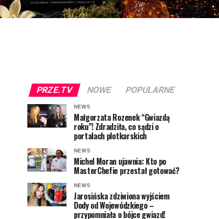
PRZE.TV
NOWE
POPULARNE
NEWS
Małgorzata Rozenek “Gwiazdą
roku”! Zdradziła, co sądzi o
portalach plotkarskich
NEWS
Michel Moran ujawnia: Kto po
MasterChefie przestał gotować?
NEWS
Jarosińska zdziwiona wyjściem
Dody od Wojewódzkiego –
przypomniała o bójce gwiazd!