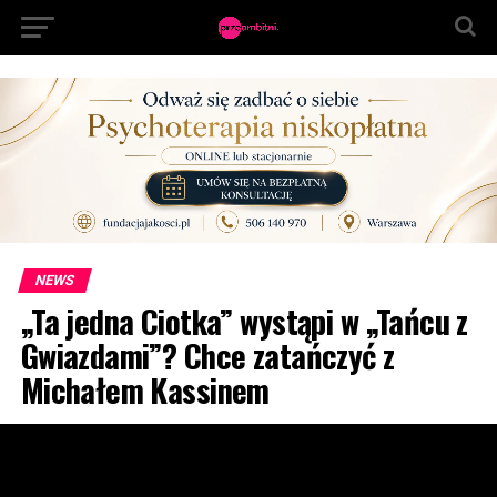
NEWS
„Ta jedna Ciotka” wystąpi w „Tańcu z
Gwiazdami”? Chce zatańczyć z
Michałem Kassinem