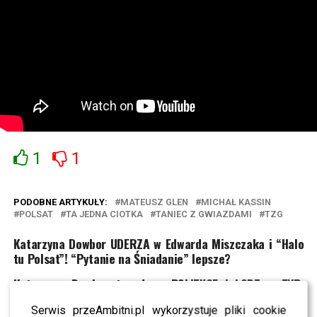
1
1
PODOBNE ARTYKUŁY:
MATEUSZ GLEN
MICHAŁ KASSIN
POLSAT
TA JEDNA CIOTKA
TANIEC Z GWIAZDAMI
TZG
Katarzyna Dowbor UDERZA w Edwarda Miszczaka i “Halo
tu Polsat”! “Pytanie na Śniadanie” lepsze?
Katarzyna Dowbor twardo o POLITYCE i LGBT w TVP:
SKIBA i reszta będą ŻAŁOWAĆ!?
Serwis przeAmbitni.pl wykorzystuje pliki cookie