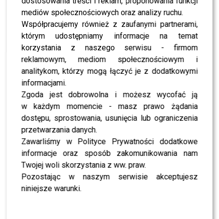
dostosowania treści i reklam, proponowania funkcji
NEWS
Małgorzata Socha zdradziła kulisy końca
mediów społecznościowych oraz analizy ruchu.
„Przyjaciółek”. Tak aktorki dowiedziały się o
Współpracujemy również z zaufanymi partnerami,
decyzji Polsatu
którym udostępniamy informacje na temat
korzystania z naszego serwisu - firmom
NEWS
Polsat podjął kolejną decyzję, która rozwścieczy
reklamowym, mediom społecznościowym i
fanów „Przyjaciółek”. Właśnie wypłynęły kulisy
analitykom, którzy mogą łączyć je z dodatkowymi
informacjami.
Zgoda jest dobrowolna i możesz wycofać ją
SHOWBIZ
Małgorzata Kożuchowska i Joanna Liszowska w
w każdym momencie - masz prawo żądania
żałobie. Ich słowa po śmierci Nikodema
Mareckiego rozrywają serce
dostępu, sprostowania, usunięcia lub ograniczenia
przetwarzania danych.
Zawarliśmy w Polityce Prywatności dodatkowe
SHOWBIZ
Bartłomiej Kasprzykowski komentuje decyzję o
informacje oraz sposób zakomunikowania nam
zakończeniu serialu „Przyjaciółki” – padły
zaskakujące słowa o ekipie
Twojej woli skorzystania z ww. praw.
Pozostając w naszym serwisie akceptujesz
SHOWBIZ
niniejsze warunki.
Polsat podjął trudną decyzję. Kultowy serial
znika z anteny – fani w totalnym szoku. Co
będzie w zamian w ramówce?