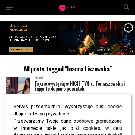
All posts tagged "Joanna Liszowska"
NEWS
To one wystąpią w HICIE TVN-u. Tomaszewska i
Zając to dopiero początek
Serwis przeAmbitni.pl wykorzystuje pliki cookie
NEWS
Co nowego wiosną w TVN? Sprawdź, kiedy
dbając o Twoją prywatność.
startują ulubione programy i seriale
Przetwarzamy Twoje dane osobowe gromadzone
w Internecie takie jak pliki cookies, w celu