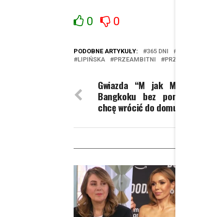
0
0
PODOBNE ARTYKUŁY:
365 DNI
365 DNI FILM
LIPIŃSKA
PRZEAMBITNI
PRZEAMBITNI.PL
Gwiazda “M jak Miłość” utk
Bangkoku bez pomocy: Po 
chcę wrócić do domu
W