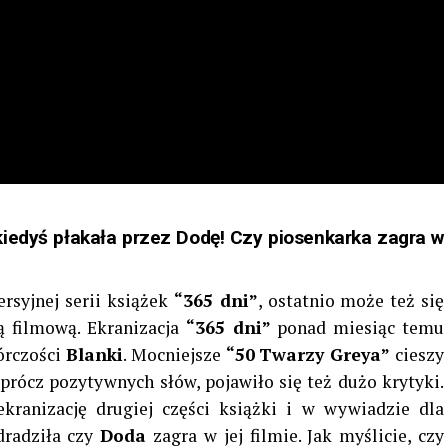
 kiedyś płakała przez Dodę! Czy piosenkarka zagra w
rsyjnej serii książek
“365 dni”
, ostatnio może też się
ą filmową. Ekranizacja
“365 dni”
ponad miesiąc temu
wórczości
Blanki
. Mocniejsze
“50
Twarzy Greya”
cieszy
prócz pozytywnych słów, pojawiło się też dużo krytyki.
ranizację drugiej części książki i w wywiadzie dla
dradziła czy
Doda
zagra w jej filmie. Jak myślicie, czy