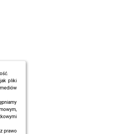
ość.
ak pliki
i mediów
ępniamy
amowym,
atkowymi
sz prawo