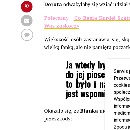
Dorota
odważyłaby się wziąć udział 
Polecamy –
Co Basia Kurdej-Sza
Was zaskoczy
Większość osób zastanawia się, sk
wielką fanką, ale nie pamięta począt
Ja wtedy byłam jej
do jej piosenek pł
Serwis 
Przetwa
to było i nawet n
cookies
jest wspominać jej
społecz
Współp
informa
Okazało się, że
Blanka
nie widzi pr
mediom 
przeszkody:
informa
Zgoda j