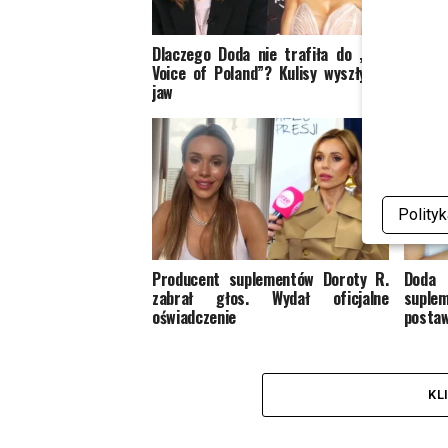
Dlaczego Doda nie trafiła do „The
Mandar
Voice of Poland”? Kulisy wyszły na
Dodą. 
jaw
sieci
Polity
Producent suplementów Doroty R.
Doda
zabrał głos. Wydał oficjalne
supl
oświadczenie
postaw
KL