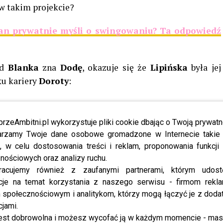
w takim projekcie?
tan prywatnie myśli o swingowaniu? Ta odpowiedź
ąd
Blanka
zna
Dodę
, okazuje się że
Lipińska
była jej
ku kariery
Doroty
:
 wielką fanką i zespołu Virgin i
akałam, ale nie pamiętam kiedy
przeAmbitni.pl wykorzystuje pliki cookie dbając o Twoją prywatn
rzamy Twoje dane osobowe gromadzone w Internecie takie j
ie pamiętam, dlatego ciężko mi
, w celu dostosowania treści i reklam, proponowania funkcj
 początki
nościowych oraz analizy ruchu.
racujemy również z zaufanymi partnerami, którym udost
cje na temat korzystania z naszego serwisu - firmom rekl
zeszkód, żeby
Doda
zagrała w jej filmie, jednak są pewne
społecznościowym i analitykom, którzy mogą łączyć je z dod
cjami.
est dobrowolna i możesz wycofać ją w każdym momencie - ma