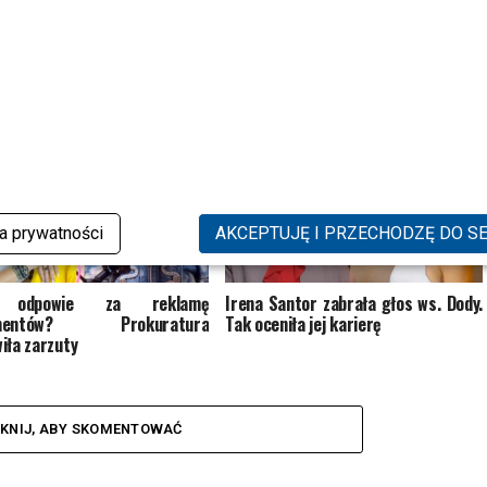
yna i Wiśniewski bawili się z
TYLKO U NAS: Sylwia Bomba i
Nowe nagranie niesie się po
Grzegorz Collins ROZSTALI SIĘ? Oto
nasze ustalenia
ka prywatności
AKCEPTUJĘ I PRZECHODZĘ DO S
 odpowie za reklamę
Irena Santor zabrała głos ws. Dody.
ementów? Prokuratura
Tak oceniła jej karierę
iła zarzuty
IKNIJ, ABY SKOMENTOWAĆ