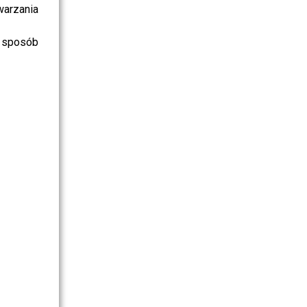
warzania
 sposób