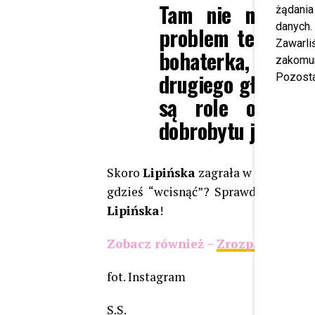
Tam nie ma ról ż
żądania
danych.
problem tego film
Zawarl
bohaterka, jej 
zakomun
drugiego głównego 
Pozosta
są role obsadz
dobrobytu jeżeli ch
Skoro
Lipińska
zagrała w scenie ślu
gdzieś “wcisnąć”? Sprawdź w nasz
Lipińska
!
Zobacz również –
Zrozpaczona Kla
fot. Instagram
S.S.