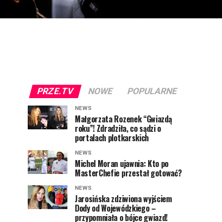
PRZE.TV
NOWE
POPULARNE
NEWS
Małgorzata Rozenek “Gwiazdą
roku”! Zdradziła, co sądzi o
portalach plotkarskich
NEWS
Michel Moran ujawnia: Kto po
MasterChefie przestał gotować?
NEWS
Jarosińska zdziwiona wyjściem
Dody od Wojewódzkiego –
przypomniała o bójce gwiazd!