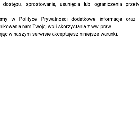
eńskich. To jest największy
 dostępu, sprostowania, usunięcia lub ograniczenia przet
u. Tam są sami faceci, główna
iśmy w Polityce Prywatności dodatkowe informacje oraz
przyjaciółka, potem siostra
ikowania nam Twojej woli skorzystania z ww. praw.
bohatera, jej matka, ale to już
jąc w naszym serwisie akceptujesz niniejsze warunki.
one…nie ma tam za dużego
odzi o role żeńskie.
bu, kuzynkę głównej bohaterki, to może
Dodę
też się uda
ym najnowszym wideo, co jeszcze powiedziała
Blanka
udia El Dursi apeluje z Bali: zostańcie w domu!