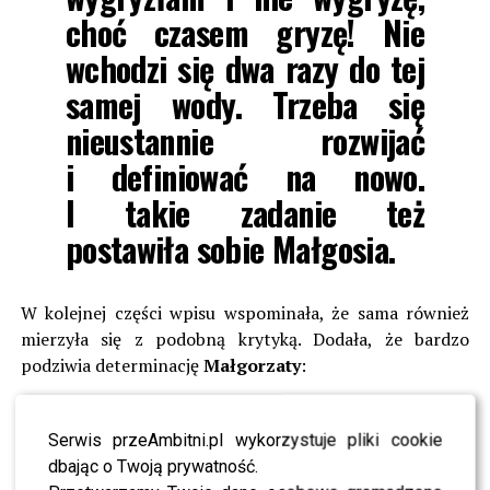
choć czasem gryzę! Nie
wchodzi się dwa razy do tej
samej wody. Trzeba się
nieustannie rozwijać
i definiować na nowo.
I takie zadanie też
postawiła sobie Małgosia.
W kolejnej części wpisu wspominała, że sama również
mierzyła się z podobną krytyką. Dodała, że bardzo
podziwia determinację
Małgorzaty
:
Możecie ją lubić lub nie,
Serwis przeAmbitni.pl wykorzystuje pliki cookie
hejtować lub wielbić, ale
dbając o Twoją prywatność.