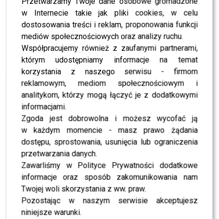
jednego jej nie możecie
Przetwarzamy Twoje dane osobowe gromadzone
w Internecie takie jak pliki cookies, w celu
odmówić – ogromnej
dostosowania treści i reklam, proponowania funkcji
pracowitości, ambicji
mediów społecznościowych oraz analizy ruchu.
i uporu. A to recepta na
Współpracujemy również z zaufanymi partnerami,
którym udostępniamy informacje na temat
sukces. Podziwiam jej
korzystania z naszego serwisu - firmom
determinację,
reklamowym, mediom społecznościowym i
analitykom, którzy mogą łączyć je z dodatkowymi
zaangażowanie w in
informacjami.
vitro i życie na własnych
Zgoda jest dobrowolna i możesz wycofać ją
warunkach. Mnie w moich
w każdym momencie - masz prawo żądania
dostępu, sprostowania, usunięcia lub ograniczenia
początkach pracy na wizji
przetwarzania danych.
nikt nie wspierał. Może
Zawarliśmy w Polityce Prywatności dodatkowe
najbliżsi czasem coś
informacje oraz sposób zakomunikowania nam
Twojej woli skorzystania z ww. praw.
dobrego powiedzieli. Do
Pozostając w naszym serwisie akceptujesz
działu kontaktów z widzami
niniejsze warunki.