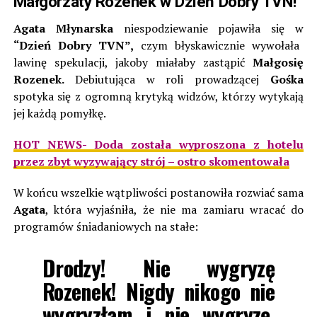
Małgorzaty Rozenek w Dzień Dobry TVN!
Agata Młynarska
niespodziewanie pojawiła się w
“Dzień Dobry TVN”,
czym błyskawicznie wywołała
lawinę spekulacji, jakoby miałaby zastąpić
Małgosię
Rozenek.
Debiutująca w roli prowadzącej
Gośka
spotyka się z ogromną krytyką widzów, którzy wytykają
jej każdą pomyłkę.
HOT NEWS- Doda została wyproszona z hotelu
przez zbyt wyzywający strój – ostro skomentowała
W końcu wszelkie wątpliwości postanowiła rozwiać sama
Agata
, która wyjaśniła, że nie ma zamiaru wracać do
programów śniadaniowych na stałe:
Drodzy! Nie wygryzę
Rozenek! Nigdy nikogo nie
wygryzłam i nie wygryzę,