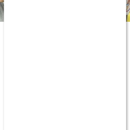
Rywalizacja o porannego widza trwa
w najlepsze. „Dzień dobry TVN”,
„Pytanie na śniadanie” i „Halo tu
Polsat” walczą o uwagę telewidzów,
wprowadzając kolejne zmiany i nowe
twarze na antenie. Najnowsze dane
oglądalności pokazują jednak, że
lider pozostaje tylko jeden. Dowiedz
się więcej!