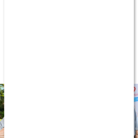
KLIKNIJ, ABY SKOMENTOWAĆ
NEWS
TVN, TVP czy Polsat? Polacy wybrali
ulubioną śniadaniówkę