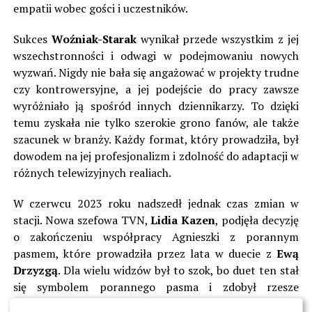
empatii wobec gości i uczestników.
Sukces
Woźniak-Starak
wynikał przede wszystkim z jej
wszechstronności i odwagi w podejmowaniu nowych
wyzwań. Nigdy nie bała się angażować w projekty trudne
czy kontrowersyjne, a jej podejście do pracy zawsze
wyróżniało ją spośród innych dziennikarzy. To dzięki
temu zyskała nie tylko szerokie grono fanów, ale także
szacunek w branży. Każdy format, który prowadziła, był
dowodem na jej profesjonalizm i zdolność do adaptacji w
różnych telewizyjnych realiach.
W czerwcu 2023 roku nadszedł jednak czas zmian w
stacji. Nowa szefowa TVN,
Lidia Kazen
, podjęła decyzję
o zakończeniu współpracy Agnieszki z porannym
pasmem, które prowadziła przez lata w duecie z
Ewą
Drzyzgą
. Dla wielu widzów był to szok, bo duet ten stał
się symbolem porannego pasma i zdobył rzesze
wiernych fanów. Jednak stacja szybko poinformowała, że