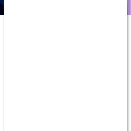
Jesienna edycja „Tańca z Gwiazdami”
zbliża się wielkimi krokami, a emocje
wokół programu rosną z każdym
dniem. Choć widzowie poznali już
wszystkie gwiazdy nowego sezonu,
największą tajemnicą wciąż
pozostają taneczne pary. Teraz głos
zabrał Dominik Rupiński, który
zdradził kulisy swojego udziału w