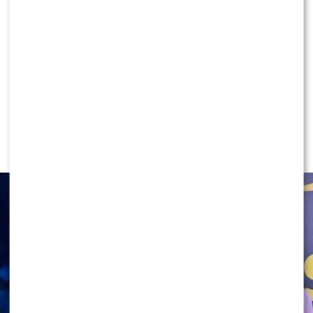
KLIKNIJ, ABY SKOMENTOWAĆ
SHOWBIZ
To z nim Magda Tarnowska ma
zatańczyć w „Tańcu z Gwiazdami”?
Fani już komentują