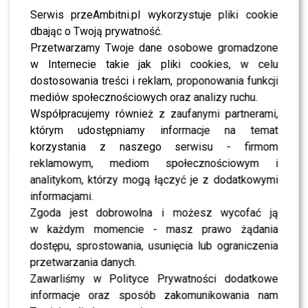
to nie koniec kariery dziennikarki, a jedynie zmiana w
Serwis przeAmbitni.pl wykorzystuje pliki cookie
harmonogramie jej telewizyjnych projektów.
dbając o Twoją prywatność.
Przetwarzamy Twoje dane osobowe gromadzone
Krótko po odejściu z porannego pasma
Woźniak-Starak
w Internecie takie jak pliki cookies, w celu
powróciła na ekran w odświeżonej edycji „Mam Talent”,
dostosowania treści i reklam, proponowania funkcji
gdzie prowadziła program wraz z
Janem Pirowskim
.
mediów społecznościowych oraz analizy ruchu.
Dwie edycje spotkały się z bardzo pozytywnym odbiorem
Współpracujemy również z zaufanymi partnerami,
widzów i krytyków, którzy chwalili profesjonalizm
którym udostępniamy informacje na temat
Agnieszki oraz jej naturalną charyzmę. To pokazało, że
korzystania z naszego serwisu - firmom
mimo zmian w TVN jej pozycja w telewizji pozostaje
reklamowym, mediom społecznościowym i
mocna, a doświadczenie i osobowość wciąż przyciągają
analitykom, którzy mogą łączyć je z dodatkowymi
uwagę publiczności.
informacjami.
Zgoda jest dobrowolna i możesz wycofać ją
Po zakończeniu pracy w TVN, którą oficjalnie ogłosiła w
w każdym momencie - masz prawo żądania
czerwcu 2025 roku,
Agnieszka Woźniak-Starak
dostępu, sprostowania, usunięcia lub ograniczenia
zdecydowała się na chwilowe odcięcie od medialnego
przetwarzania danych.
świata i skupienie na swoim prywatnym życiu.
Zawarliśmy w Polityce Prywatności dodatkowe
informacje oraz sposób zakomunikowania nam
Trudno mi w to uwierzyć,