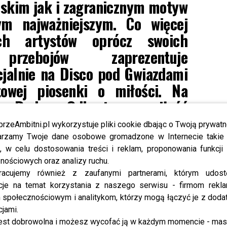
lskim jak i zagranicznym motyw
ym najważniejszym. Co więcej
ch artystów oprócz swoich
przebojów zaprezentuje
jalnie na Disco pod Gwiazdami
owej piosenki o miłości. Na
z Dodą „Odkryjemy miłość
zaśpiewa, że „Kochać , jak to
przeAmbitni.pl wykorzystuje pliki cookie dbając o Twoją prywatn
 a Feel specjalnie dla widzów
rzamy Twoje dane osobowe gromadzone w Internecie takie j
, w celu dostosowania treści i reklam, proponowania funkcj
lką miłość”. Cieszę się, że
nościowych oraz analizy ruchu.
 po raz szósty będę miała
racujemy również z zaufanymi partnerami, którym udost
eżyserować, zawitała do
cje na temat korzystania z naszego serwisu - firmom rekl
społecznościowym i analitykom, którzy mogą łączyć je z dod
 nadzieję, że to będzie piękny
cjami.
j historii. Dlatego już teraz
est dobrowolna i możesz wycofać ją w każdym momencie - ma