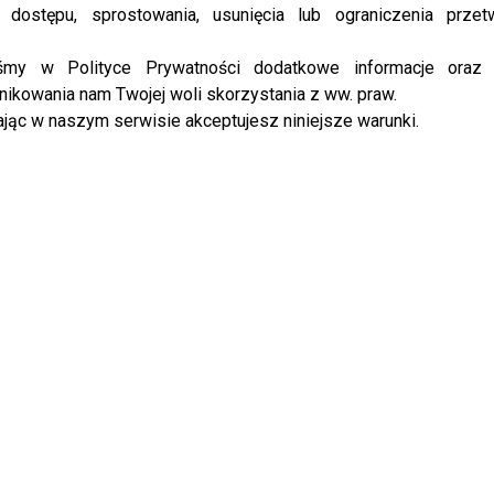
 dostępu, sprostowania, usunięcia lub ograniczenia przet
 Podlasie, na największą
ajmy się i bawmy razem pod
iśmy w Polityce Prywatności dodatkowe informacje oraz
ikowania nam Twojej woli skorzystania z ww. praw.
jąc w naszym serwisie akceptujesz niniejsze warunki.
anie Anny Korcz- chciałaby zostać kloszardem