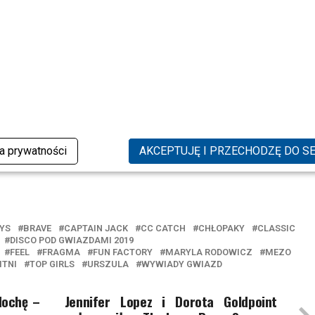
# autorka Ania Zeman #
@mary_la_la) on
Jun 30, 2019 at 5:50am PDT
ka prywatności
AKCEPTUJĘ I PRZECHODZĘ DO S
YS
BRAVE
CAPTAIN JACK
CC CATCH
CHŁOPAKY
CLASSIC
DISCO POD GWIAZDAMI 2019
FEEL
FRAGMA
FUN FACTORY
MARYLA RODOWICZ
MEZO
ITNI
TOP GIRLS
URSZULA
WYWIADY GWIAZD
dochę –
Jennifer Lopez i Dorota Goldpoint