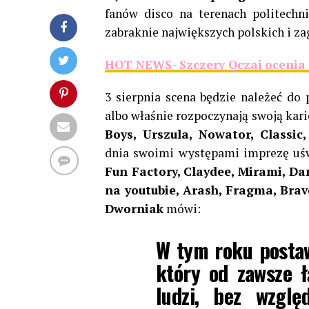
fanów disco na terenach politechni
zabraknie największych polskich i z
HOT NEWS- Szczery Qczaj ocenia 
3 sierpnia scena będzie należeć do
albo właśnie rozpoczynają swoją kari
Boys, Urszula, Nowator, Classic
dnia swoimi występami imprezę uś
Fun Factory, Claydee, Mirami, Da
na youtubie, Arash, Fragma, Brave
Dworniak
mówi:
W tym roku postaw
który od zawsze ł
ludzi, bez wzglę