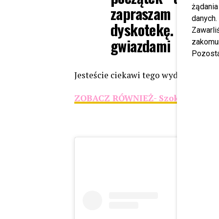
żądania
zapraszam całe
danych.
dyskotekę. Koch
Zawarl
gwiazdami
zakomun
Pozosta
Jesteście ciekawi tego wydarzenia?
ZOBACZ RÓWNIEŻ- Szokujące wyzn