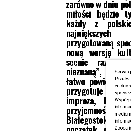
zarówno w dniu po
miłości będzie t
każdy z polski
największych 
przygotowaną spec
nową wersję kult
scenie razem 
nieznaną”, Mezo 
Serwis 
łatwo powiedzieć”
Przetwa
cookies
przygotuje „Wie
społecz
impreza, którą
Współp
przyjemność r
informa
mediom 
Białegostoku. Mam
informa
początek dłuższe
Zgoda j