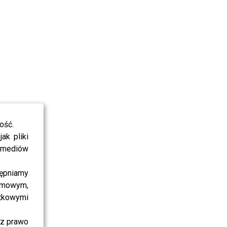
ość.
ak pliki
i mediów
ępniamy
amowym,
atkowymi
sz prawo