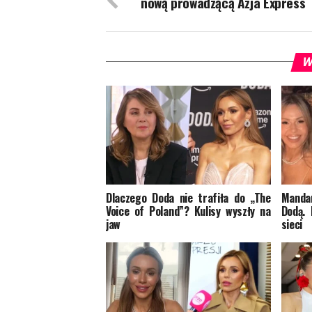
nową prowadzącą Azja Express
W
Dlaczego Doda nie trafiła do „The
Mandar
Voice of Poland”? Kulisy wyszły na
Dodą. 
jaw
sieci