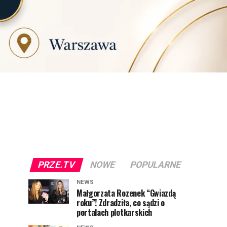
PRZE.TV
NOWE
POPULARNE
NEWS
Małgorzata Rozenek “Gwiazdą
roku”! Zdradziła, co sądzi o
portalach plotkarskich