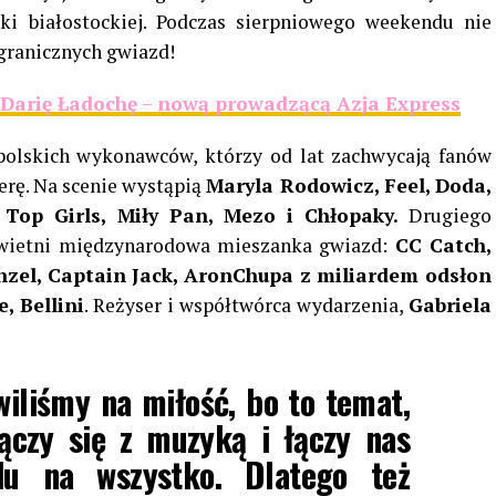
ki białostockiej. Podczas sierpniowego weekendu nie
agranicznych gwiazd!
Darię Ładochę – nową prowadzącą Azja Express
 polskich wykonawców, którzy od lat zachwycają fanów
erę. Na scenie wystąpią
Maryla Rodowicz, Feel, Doda,
, Top Girls, Miły Pan, Mezo i Chłopaky.
Drugiego
wietni międzynarodowa mieszanka gwiazd:
CC Catch,
nzel, Captain Jack, AronChupa z miliardem odsłon
, Bellini
. Reżyser i współtwórca wydarzenia,
Gabriela
iliśmy na miłość, bo to temat,
ączy się z muzyką i łączy nas
du na wszystko. Dlatego też