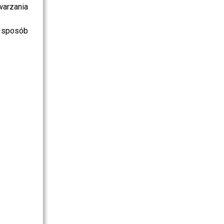
warzania
 sposób