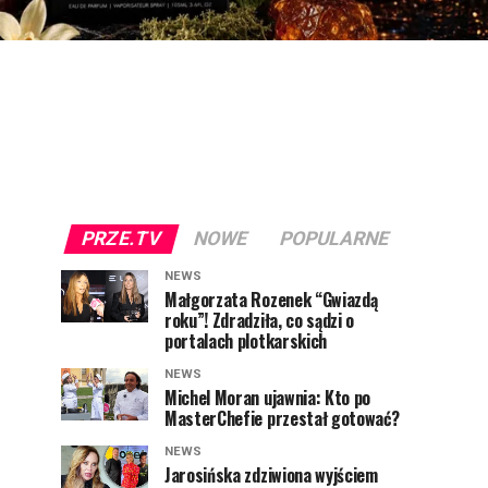
PRZE.TV
NOWE
POPULARNE
NEWS
Małgorzata Rozenek “Gwiazdą
roku”! Zdradziła, co sądzi o
portalach plotkarskich
NEWS
Michel Moran ujawnia: Kto po
MasterChefie przestał gotować?
NEWS
Jarosińska zdziwiona wyjściem