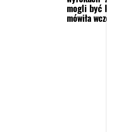
mogli być kierown
mówiła wczoraj Dod