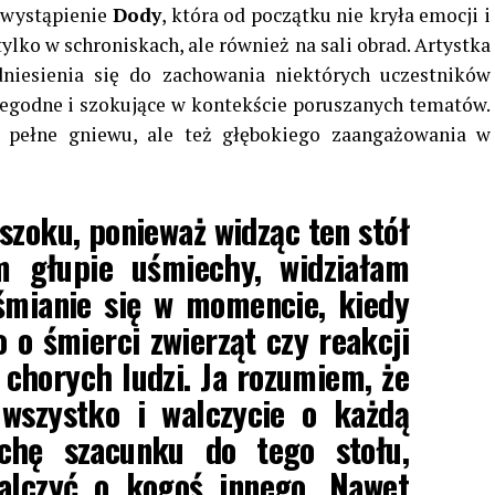
 wystąpienie
Dody
, która od początku nie kryła emocji i
ylko w schroniskach, ale również na sali obrad. Artystka
niesienia się do zachowania niektórych uczestników
niegodne i szokujące w kontekście poruszanych tematów.
 pełne gniewu, ale też głębokiego zaangażowania w
szoku, ponieważ widząc ten stół
m głupie uśmiechy, widziałam
śmianie się w momencie, kiedy
 o śmierci zwierząt czy reakcji
 chorych ludzi. Ja rozumiem, że
 wszystko i walczycie o każdą
ochę szacunku do tego stołu,
walczyć o kogoś innego. Nawet