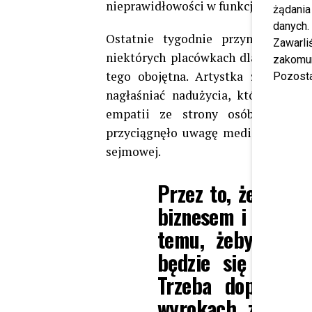
nieprawidłowości w funkcjonowaniu 
żądania
danych.
Ostatnie tygodnie przyniosły bo
Zawarl
niektórych placówkach dla bezdomn
zakomun
tego obojętna. Artystka zaczęła o
Pozosta
nagłaśniać nadużycia, które jak t
empatii ze strony osób zarządza
przyciągnęło uwagę mediów, a także
sejmowej.
Przez to, że bezd
biznesem i interes
temu, żeby była 
będzie się opłac
Trzeba doprowadz
wyrokach za znęc