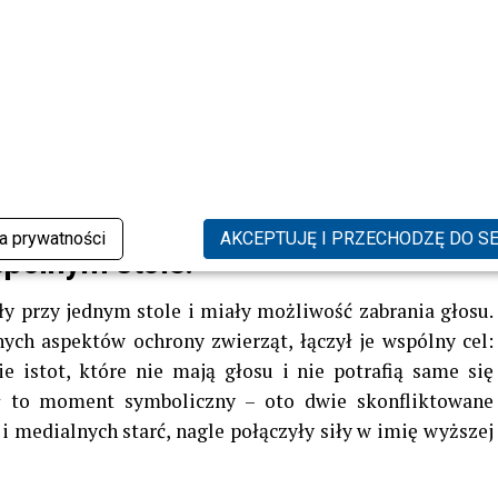
akujące zwroty akcji w „M jak miłość”. Sprawdź, co się
ka prywatności
AKCEPTUJĘ I PRZECHODZĘ DO S
pólnym stole!
ły przy jednym stole i miały możliwość zabrania głosu.
ych aspektów ochrony zwierząt, łączył je wspólny cel:
e istot, które nie mają głosu i nie potrafią same się
ył to moment symboliczny – oto dwie skonfliktowane
i medialnych starć, nagle połączyły siły w imię wyższej