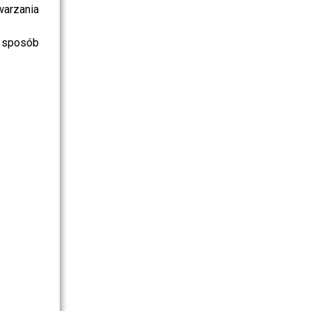
warzania
 sposób