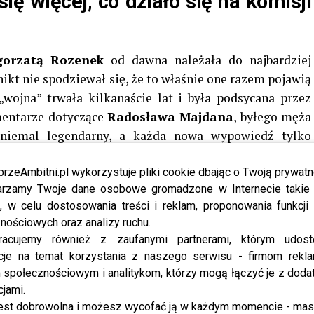
ię więcej, co działo się na komisji
gorzatą Rozenek
od dawna należała do najbardziej
ikt nie spodziewał się, że to właśnie one razem pojawią
wojna” trwała kilkanaście lat i była podsycana przez
mentarze dotyczące
Radosława Majdana
, byłego męża
ię niemal legendarny, a każda nowa wypowiedź tylko
iększym szokiem było zobaczyć je siedzące obok siebie
wierząt.
przeAmbitni.pl wykorzystuje pliki cookie dbając o Twoją prywatn
rzamy Twoje dane osobowe gromadzone w Internecie takie j
ty Rozenek
nie była jednak przypadkiem ani medialną
, w celu dostosowania treści i reklam, proponowania funkcj
nościowych oraz analizy ruchu.
dłuższego czasu angażują się w sprawy związane z
racujemy również z zaufanymi partnerami, którym udost
 nich robi to na swój sposób.
Rozenek
już wcześniej
cje na temat korzystania z naszego serwisu - firmom rekl
ie, by poruszyć temat fajerwerków i ich tragicznych
społecznościowym i analitykom, którzy mogą łączyć je z dod
z dzikich. Z kolei
Doda
została zaproszona na obrady
cjami.
z jej ostatnimi działaniami na rzecz ujawniania
est dobrowolna i możesz wycofać ją w każdym momencie - ma