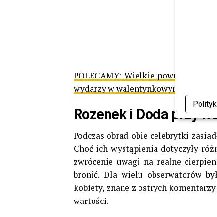
POLECAMY:
Wielkie powroty i zask
wydarzy w walentynkowym odcinku
Polity
Rozenek i Doda przy ws
Podczas obrad obie celebrytki zasiad
Choć ich wystąpienia dotyczyły różn
zwrócenie uwagi na realne cierpieni
bronić. Dla wielu obserwatorów b
kobiety, znane z ostrych komentarzy 
wartości.