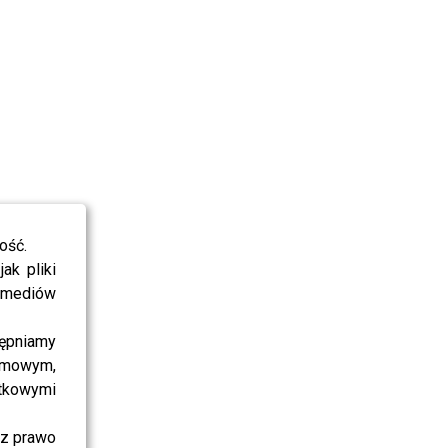
ość.
ak pliki
i mediów
ępniamy
amowym,
atkowymi
sz prawo