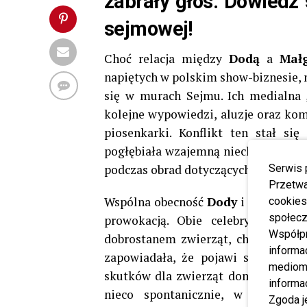
zabrały głos. Dowiedz s
sejmowej!
Choć relacja między
Dodą
a
Mał
napiętych w polskim show-biznesie, n
się w murach Sejmu. Ich medialna „
kolejne wypowiedzi, aluzje oraz ko
piosenkarki. Konflikt ten stał s
pogłębiała wzajemną niechęć. Tym w
podczas obrad dotyczących ochrony z
Serwis 
Przetwa
Wspólna obecność
Dody
i
Małgorza
cookies
społecz
prowokacją. Obie celebrytki od 
Współp
dobrostanem zwierząt, choć każda z
informa
zapowiadała, że pojawi się w Sejm
mediom 
skutków dla zwierząt domowych ora
informa
nieco spontanicznie, w związku 
Zgoda j