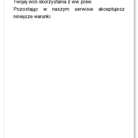
Twojej woli skorzystania z ww. praw.
przez kogoś, kto naprawdę je kocha i rozumie ich
Pozostając w naszym serwisie akceptujesz
potrzeby. W jej ocenie obecny model funkcjonowania
niniejsze warunki.
placówki stoi w sprzeczności z ideą niesienia pomocy
bezdomnym zwierzętom i prowadzi do sytuacji, w której
zwierzęta stają się jedynie elementem systemu, a nie
podmiotem wymagającym troski.
To powinno być miejsce, w
którym zwierzęta nie
wegetują, nie cierpią, nie są
narzędziem do interesów,
tylko gdzie mogą znaleźć
ukojenie i adopcję. A ja
wysyłam ciuchy tydzień
temu, a ona ich jeszcze nie