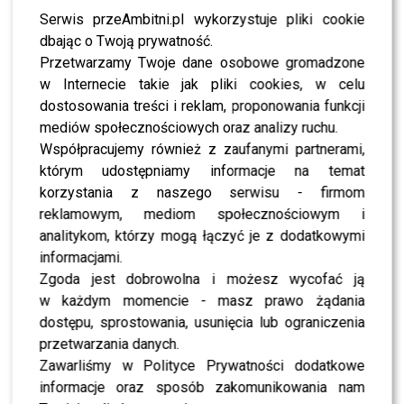
mieszkańcy Bytomia.
Serwis przeAmbitni.pl wykorzystuje pliki cookie
Zawsze pomagam swoim
dbając o Twoją prywatność.
fanom, bo oni też mi
Przetwarzamy Twoje dane osobowe gromadzone
pomagają. Zwierzęta są dla
w Internecie takie jak pliki cookies, w celu
dostosowania treści i reklam, proponowania funkcji
mnie numer jeden. Pani
mediów społecznościowych oraz analizy ruchu.
Ania, która jest
Współpracujemy również z zaufanymi partnerami,
którym udostępniamy informacje na temat
kierowniczką nie ma ani pół
korzystania z naszego serwisu - firmom
emocji na twarzy – mówiła
reklamowym, mediom społecznościowym i
Doda w schronisku w
analitykom, którzy mogą łączyć je z dodatkowymi
informacjami.
Bytomiu.
Zgoda jest dobrowolna i możesz wycofać ją
w każdym momencie - masz prawo żądania
dostępu, sprostowania, usunięcia lub ograniczenia
Artystka podkreśliła, że mieszkańcy miasta powinni
przetwarzania danych.
natychmiast zareagować i domagać się realnych zmian.
Zawarliśmy w Polityce Prywatności dodatkowe
Jej zdaniem schronisko nie może być prowadzone przez
informacje oraz sposób zakomunikowania nam
osobę, która nie okazuje empatii wobec zwierząt, lecz