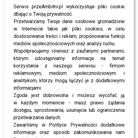
pieniądze nie pochodziły z żadnych podejrzanych
Serwis przeAmbitni.pl wykorzystuje pliki cookie
źródeł, a Urząd Skarbowy nie ma wobec niej żadnych
dbając o Twoją prywatność.
zastrzeżeń.
Przetwarzamy Twoje dane osobowe gromadzone
w Internecie takie jak pliki cookies, w celu
POLECAMY:
Oskar z programu “Kanapowcy” przeszedł
dostosowania treści i reklam, proponowania funkcji
spektakularną metamorfozę – nie uwierzycie, ile ważył
mediów społecznościowych oraz analizy ruchu.
Współpracujemy również z zaufanymi partnerami,
TYLKO U NAS: Doda wyjaśnia
którym udostępniamy informacje na temat
korzystania z naszego serwisu - firmom
kulisy całej afery!
reklamowym, mediom społecznościowym i
analitykom, którzy mogą łączyć je z dodatkowymi
Podczas konferencji prasowej zorganizowanej przez
informacjami.
TVP w związku ze zbliżającym się Festiwalem w Opolu,
Zgoda jest dobrowolna i możesz wycofać ją
nasz dziennikarz z Przeambitni.pl
miał okazję
w każdym momencie - masz prawo żądania
porozmawiać z
Dodą
. W szczerej i emocjonalnej
dostępu, sprostowania, usunięcia lub ograniczenia
rozmowie piosenkarka publicznie odniosła się do sprawy
przetwarzania danych.
1,5 miliona złotych zabezpieczonych w jej domu. Po
Zawarliśmy w Polityce Prywatności dodatkowe
latach milczenia, artystka bez owijania w bawełnę
informacje oraz sposób zakomunikowania nam
opowiedziała, jak wyglądała sytuacja z jej perspektywy: