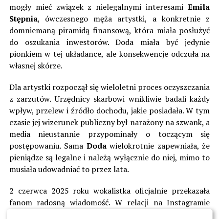
mogły mieć związek z nielegalnymi interesami
Emila
Stępnia
, ówczesnego męża artystki, a konkretnie z
domniemaną piramidą finansową, która miała posłużyć
do oszukania inwestorów. Doda miała być jedynie
pionkiem w tej układance, ale konsekwencje odczuła na
własnej skórze.
Dla artystki rozpoczął się wieloletni proces oczyszczania
z zarzutów. Urzędnicy skarbowi wnikliwie badali każdy
wpływ, przelew i źródło dochodu, jakie posiadała. W tym
czasie jej wizerunek publiczny był narażony na szwank, a
media nieustannie przypominały o toczącym się
postępowaniu. Sama
Doda
wielokrotnie zapewniała, że
pieniądze są legalne i należą wyłącznie do niej, mimo to
musiała udowadniać to przez lata.
2 czerwca 2025 roku wokalistka oficjalnie przekazała
fanom radosną wiadomość. W relacji na Instagramie
podzieliła się dokumentem, który potwierdza, że