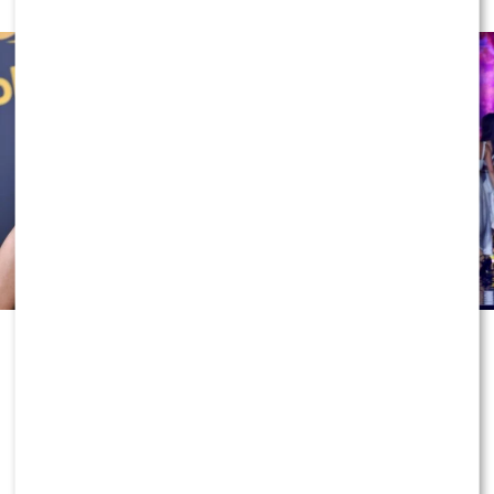
Nowa edycja „Tańca z Gwiazdami”
wystartuje już za kilka tygodni, a
emocje wokół programu rosną z