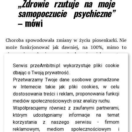
,,Zdrowie rzutuje na moje
samopoczucie psychiczne”
– mówi
Choroba spowodowała zmiany w życiu piosenkarki. Nie
może funkcjonować jak dawniej, na 100%, mimo to
cieszy się małymi rzeczami, docenia piękno natury.
Specjalnie wstaje wcześniej by móc cieszyć się
Serwis przeAmbitni.pl wykorzystuje pliki cookie
szczegółami. Kiedyś pracowała bez przerwy, teraz
dbając o Twoją prywatność.
zauważa istotniejsze aspekty ludzkiego życia.
Przetwarzamy Twoje dane osobowe gromadzone
w Internecie takie jak pliki cookies, w celu
Nie dopuszczała do siebie choroby, ale gdy dowiedziała
dostosowania treści i reklam, proponowania funkcji
się o nowotworze nie poddała się. Tak samo nie
mediów społecznościowych oraz analizy ruchu.
pozwalała poddawać się innym, nie rozczulała się nad tą
Współpracujemy również z zaufanymi partnerami,
przypadłością.
którym udostępniamy informacje na temat
korzystania z naszego serwisu - firmom
Na urodziny artystki, które były 8 czerwca została
reklamowym, mediom społecznościowym i
wydana książka
,,Stoję, czuję się świetnie”,
w której