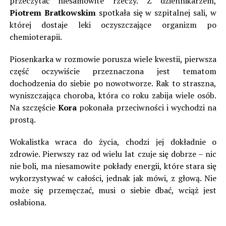
przeczytać niesamowite rzeczy. Z dziennikarzem,
Piotrem Bratkowskim
spotkała się w szpitalnej sali, w
której dostaje leki oczyszczające organizm po
chemioterapii.
Piosenkarka w rozmowie porusza wiele kwestii, pierwsza
część oczywiście przeznaczona jest tematom
dochodzenia do siebie po nowotworze. Rak to straszna,
wyniszczająca choroba, która co roku zabija wiele osób.
Na szczęście
Kora
pokonała przeciwności i wychodzi na
prostą.
Wokalistka wraca do życia, chodzi jej dokładnie o
zdrowie. Pierwszy raz od wielu lat czuje się dobrze – nic
nie boli, ma niesamowite pokłady energii, które stara się
wykorzystywać w całości, jednak jak mówi, z głową. Nie
może się przemęczać, musi o siebie dbać, wciąż jest
osłabiona.