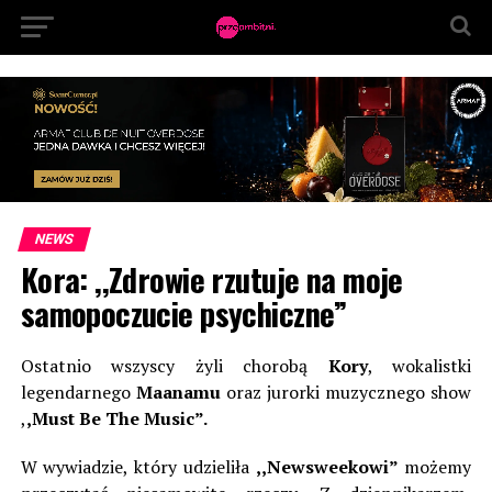
NEWS
Kora: ,,Zdrowie rzutuje na moje
samopoczucie psychiczne”
Ostatnio wszyscy żyli chorobą
Kory
, wokalistki
legendarnego
Maanamu
oraz jurorki muzycznego show
,
,Must Be The Music”.
W wywiadzie, który udzieliła
,,Newsweekowi”
możemy