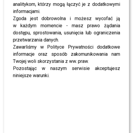
analitykom, którzy mogą łączyć je z dodatkowymi
znajdziemy 33 wiersze- teksty piosenek wybrane przez
informacjami.
Martę Podgórnik
. Wszystkim zajął się
Karol Sipowicz
,
Zgoda jest dobrowolna i możesz wycofać ją
mąż Kory, gdy ta dzielnie walczyła o życie.
w każdym momencie - masz prawo żądania
Dodatkowo możemy dowiedzieć się o upodobaniach
dostępu, sprostowania, usunięcia lub ograniczenia
literackich piosenkarki
Maanamu
. Kocha kryminały i to
przetwarzania danych.
właśnie je czytała odpoczywając. Mówi też o tym, że
Zawarliśmy w Polityce Prywatności dodatkowe
niektóre tematy są odpowiednie w określonym wieku.
informacje oraz sposób zakomunikowania nam
Jest fanką
,,Podróży Guliwera” Swifta.
Według niej to
Twojej woli skorzystania z ww. praw.
właśnie ona, obok
Biblii
powinna się znaleźć się w
Pozostając w naszym serwisie akceptujesz
każdym domu, hotelu…
niniejsze warunki.
Kora wspomina też swoją historię, jak przeżyła okres
PRL-u, jak wyglądał jej występ w Opolu podczas którego
podbiła serca słuchaczy.
,,Boskie Buenos” to był
prawdziwy hit!
Ten wykon przyćmił samą
Marylę
Rodowicz
i jej słynną
,,Małgośkę”.
Wokalistka zdaje sobie sprawę, że życie jest kruche i