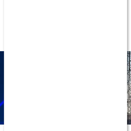
NEWS
Dramatyczne sceny na koncercie
Roxie Węgiel: „Dostałam zawału”.
Co się stało?