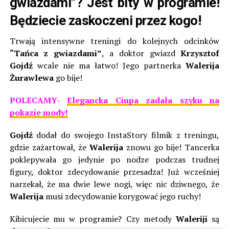
gwiazdami”? Jest bity w programie!
Będziecie zaskoczeni przez kogo!
Trwają intensywne treningi do kolejnych odcinków
“Tańca z gwiazdami”
, a doktor gwiazd
Krzysztof
Gojdź
wcale nie ma łatwo! Jego partnerka
Walerija
Żurawlewa
go bije!
POLECAMY-
Elegancka Ciupa zadała szyku na
pokazie mody!
Gojdź
dodał do swojego InstaStory filmik z treningu,
gdzie zażartował, że
Walerija
znowu go bije! Tancerka
poklepywała go jedynie po nodze podczas trudnej
figury, doktor zdecydowanie przesadza! Już wcześniej
narzekał, że ma dwie lewe nogi, więc nic dziwnego, że
Walerija
musi zdecydowanie korygować jego ruchy!
Kibicujecie mu w programie? Czy metody
Waleriji
są