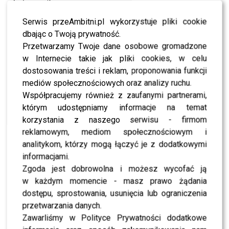
skuteczne?
Serwis przeAmbitni.pl wykorzystuje pliki cookie
ZOBACZ RÓWNIEŻ-
PORUSZAJĄCE słowa
dbając o Twoją prywatność.
dziewczynki chorej na Zespół Downa! [wideo]
Przetwarzamy Twoje dane osobowe gromadzone
w Internecie takie jak pliki cookies, w celu
dostosowania treści i reklam, proponowania funkcji
mediów społecznościowych oraz analizy ruchu.
Współpracujemy również z zaufanymi partnerami,
Fot. Screen Instagram
którym udostępniamy informacje na temat
korzystania z naszego serwisu - firmom
BĄDŹ NA BIEŻĄCO –
POLUB NAS NA FACEBOOKU
!
reklamowym, mediom społecznościowym i
analitykom, którzy mogą łączyć je z dodatkowymi
0
0
informacjami.
Zgoda jest dobrowolna i możesz wycofać ją
w każdym momencie - masz prawo żądania
PODOBNE ARTYKUŁY:
DOKTOR KRZYSZTOF GOJDŹ
dostępu, sprostowania, usunięcia lub ograniczenia
KRZYSZTOF GOJDZ
TANIEC Z GWIAZDAMI
TANIEC Z GWIAZDAMI GOJDŹ
TRENING
przetwarzania danych.
Zawarliśmy w Polityce Prywatności dodatkowe
Socha w ciąży, a co z pracą? Porzuci aktorstwo na 9.