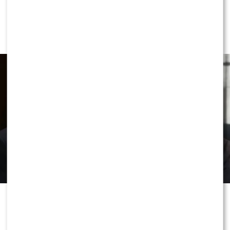
NEWS
Przykre wieści ws. stanu zdrowia Joe
Bidena. Syn ujawnił nowe fakty
Przez lata wokół zdrowia Joe Bidena
narastało wiele pytań i spekulacji.