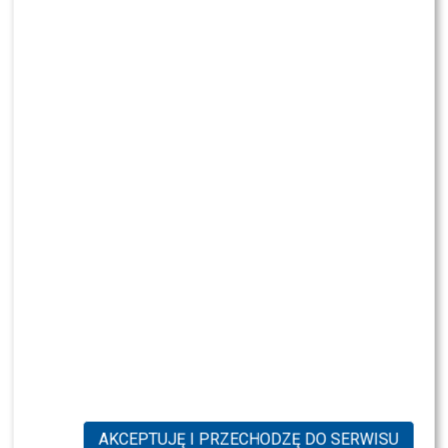
NEWS
Jarosińska zdziwiona wyjściem Dody od
Wojewódzkiego – przypomniała o bójce gwiazd!
NEWS
Jak Maciej Kurzajewski i Katarzyna Cichopek
oddzielają życie prywatne od zawodowego
NEWS
Andziaks i Luka naprawdę zabrali te rzeczy na
wyjazd do Azja Express!
HITY
NEWS
TVN odkrył karty. Wiadomo, kto
poprowadzi „Dzień dobry TVN”
NEWS
Mikołaj Roznerski REZYGNUJE z „M jak
miłość”? Aktor przerwał milczenie
AKCEPTUJĘ I PRZECHODZĘ DO SERWISU