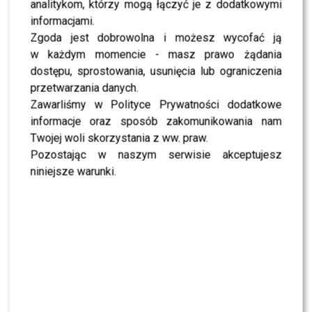
wszystko zaplanować i nie
analitykom, którzy mogą łączyć je z dodatkowymi
zawsze jest wszystko
informacjami.
Zgoda jest dobrowolna i możesz wycofać ją
ot tak! Ale udało się
w każdym momencie - masz prawo żądania
i w tym roku zostaniemy
dostępu, sprostowania, usunięcia lub ograniczenia
rodzicami
przetwarzania danych.
Zawarliśmy w Polityce Prywatności dodatkowe
informacje oraz sposób zakomunikowania nam
Na koniec dodali:
Twojej woli skorzystania z ww. praw.
Pozostając w naszym serwisie akceptujesz
Jesteśmy przeszczęśliwi,
niniejsze warunki.
dla nas to cudowny czas,
nasz czas. Trzymajcie za
nas kciuki, żebyśmy byli
zdrowi, a gratulacje
dopiero, jak się urodzi