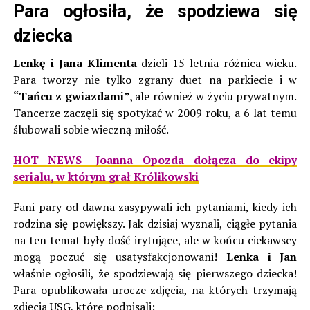
Para ogłosiła, że spodziewa się
dziecka
Lenkę i Jana Klimenta
dzieli 15-letnia różnica wieku.
Para tworzy nie tylko zgrany duet na parkiecie i w
“Tańcu z gwiazdami”,
ale również w życiu prywatnym.
Tancerze zaczęli się spotykać w 2009 roku, a 6 lat temu
ślubowali sobie wieczną miłość.
HOT NEWS- Joanna Opozda dołącza do ekipy
serialu, w którym grał Królikowski
Fani pary od dawna zasypywali ich pytaniami, kiedy ich
rodzina się powiększy. Jak dzisiaj wyznali, ciągłe pytania
na ten temat były dość irytujące, ale w końcu ciekawscy
mogą poczuć się usatysfakcjonowani!
Lenka i Jan
właśnie ogłosili, że spodziewają się pierwszego dziecka!
Para opublikowała urocze zdjęcia, na których trzymają
zdjęcia USG, które podpisali: