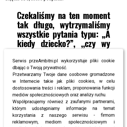
Czekaliśmy na ten moment
tak długo, wytrzymaliśmy
wszystkie pytania typu: ,,A
kiedy dziecko?”, ,,czy wy
nie chcecie dzieci?”,
,,dlaczego jeszcze nie macie
Serwis przeAmbitni.pl wykorzystuje pliki cookie
dbając o Twoją prywatność.
dzieci, jak jesteście tak
Przetwarzamy Twoje dane osobowe gromadzone
długo razem?”, ,,wy tylko
w Internecie takie jak pliki cookies, w celu
o karierze myślicie,
dostosowania treści i reklam, proponowania funkcji
mediów społecznościowych oraz analizy ruchu.
a o dzieciach nie”. I tak
Współpracujemy również z zaufanymi partnerami,
dalej, i dalej, przez kilka
którym udostępniamy informacje na temat
lat. Nie zawsze da się
korzystania z naszego serwisu - firmom
reklamowym, mediom społecznościowym i