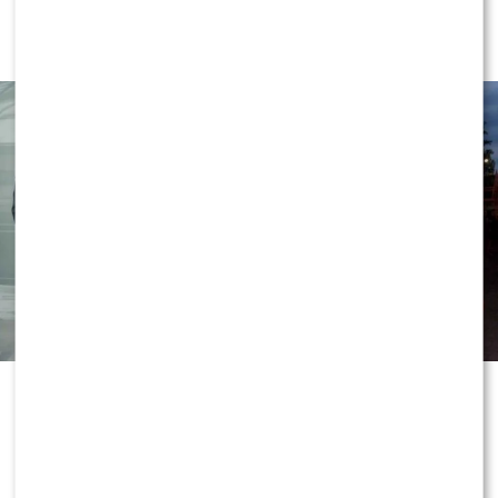
pytaniem o partnera Sylwii Bomby –
aż POKŁÓCIŁ się z BRATEM!?
Grzegorz Collins OBURZONY pytaniem o partnera
Sylwii Bomby – aż POKŁÓCIŁ się z BRATEM!?
Wywiad udało się przeprowadzić podczas ekskluzywnej