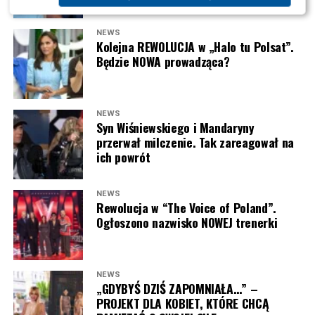
NEWS
Kolejna REWOLUCJA w „Halo tu Polsat”.
Będzie NOWA prowadząca?
NEWS
Syn Wiśniewskiego i Mandaryny
przerwał milczenie. Tak zareagował na
ich powrót
NEWS
Rewolucja w “The Voice of Poland”.
Ogłoszono nazwisko NOWEJ trenerki
NEWS
„GDYBYŚ DZIŚ ZAPOMNIAŁA…” –
PROJEKT DLA KOBIET, KTÓRE CHCĄ