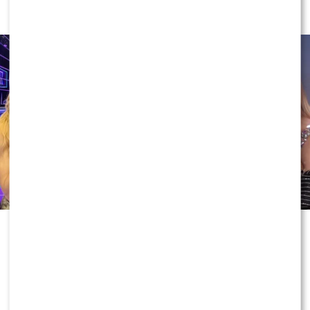
w „halo, tu Polsat”?
1
0