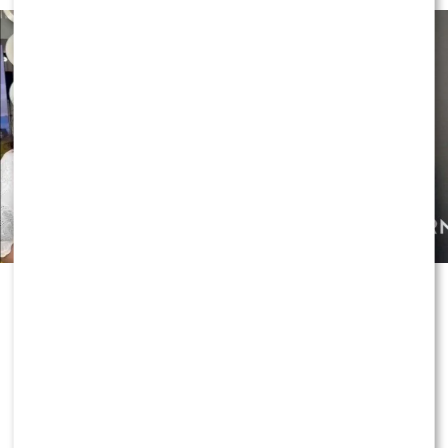
Czy OLEK Sikora czuje się BEZPIECZNIE w “Halo tu
Polsat”!? Cichopek i Kurzajewski już nie PRACUJĄ!
ZOBACZ RÓWNIEŻ:
Skolim nie wytrzymał. Tak
skomentował ostrą krytykę Dody
0
0