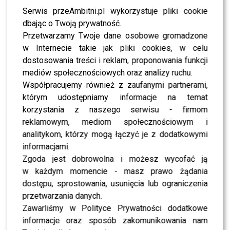
walczącymi z nowotworem. Jednak bardzo szybko
Serwis przeAmbitni.pl wykorzystuje pliki cookie
dołączyły również kobiety, które zdecydowały się na
dbając o Twoją prywatność.
równie odważny krok.
Przetwarzamy Twoje dane osobowe gromadzone
w Internecie takie jak pliki cookies, w celu
Jedną z pierwszych była streamerka
Kasix
, która na
dostosowania treści i reklam, proponowania funkcji
oczach widzów pożegnała się ze swoimi włosami. Jej
mediów społecznościowych oraz analizy ruchu.
decyzja wywołała ogromny odzew, a liczba wpłat zaczęła
Współpracujemy również z zaufanymi partnerami,
rosnąć jeszcze szybciej, pokazując jak silnie emocje
którym udostępniamy informacje na temat
wpływają na odbiór całej akcji.
korzystania z naszego serwisu - firmom
reklamowym, mediom społecznościowym i
Do golenia głów dołączyły również inne znane osoby,
analitykom, którzy mogą łączyć je z dodatkowymi
m.in.
Maffashion
,
Aleksandra Domańska
,
Katarzyna
informacjami.
Nosowska, Blanka Lipińska, Luka, Kevin Mglej
oraz
Zgoda jest dobrowolna i możesz wycofać ją
Edyta Pazura
. Każdy taki gest był szeroko
w każdym momencie - masz prawo żądania
komentowany i natychmiast przekładał się na wzrost
dostępu, sprostowania, usunięcia lub ograniczenia
wpłat.
przetwarzania danych.
Zawarliśmy w Polityce Prywatności dodatkowe
informacje oraz sposób zakomunikowania nam