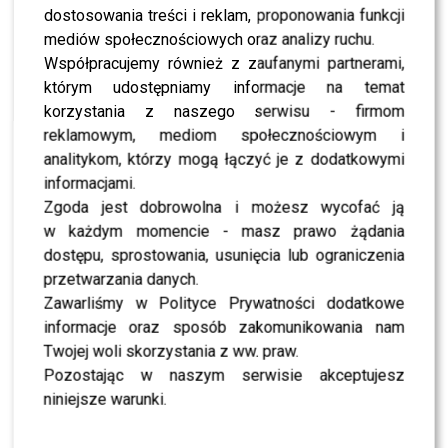
Gwiazdami”. I bardzo
dostosowania treści i reklam, proponowania funkcji
mediów społecznościowych oraz analizy ruchu.
chciałam się z Wami tym
Współpracujemy również z zaufanymi partnerami,
podzielić. Jestem
którym udostępniamy informacje na temat
niesamowicie
korzystania z naszego serwisu - firmom
reklamowym, mediom społecznościowym i
podekscytowana, wracam
analitykom, którzy mogą łączyć je z dodatkowymi
do tego programu z taką
informacjami.
Zgoda jest dobrowolna i możesz wycofać ją
radością, wdzięcznością i
w każdym momencie - masz prawo żądania
szczęściem. Czuję ogromną
dostępu, sprostowania, usunięcia lub ograniczenia
ekscytację na to, co przede
przetwarzania danych.
Zawarliśmy w Polityce Prywatności dodatkowe
mną… i już nie mogę się
informacje oraz sposób zakomunikowania nam
doczekać, aż ta przygoda
Twojej woli skorzystania z ww. praw.
się zacznie. Wasze wsparcie
Pozostając w naszym serwisie akceptujesz
niniejsze warunki.
jest dla mnie bardzo ważne.