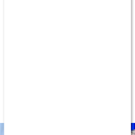
Ida Nowakowska PODBIJA POLSAT! Wygryzła
już Wachowicz i Cichopek w „halo, tu Polsat”?
KLIKNIJ, ABY SKOMENTOWAĆ
NEWS
Miszczak przerwał milczenie ws.
Cichopek i Kurzajewskiego: “Źle
wybrali”. Zaskoczeni?