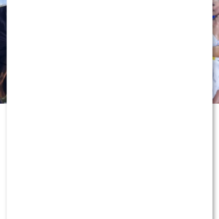
Odejście Katarzyny Cichopek i
Macieja Kurzajewskiego z „Halo tu
Polsat” wciąż wywołuje ogromne
emocje. Po dniach spekulacji głos w
sprawie zabrał sam Edward