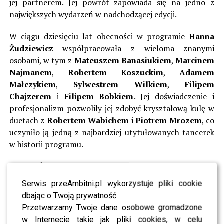
jej partnerem. Jej powrót zapowiada się na jedno z
największych wydarzeń w nadchodzącej edycji.
W ciągu dziesięciu lat obecności w programie
Hanna
Żudziewicz
współpracowała z wieloma znanymi
osobami, w tym z
Mateuszem Banasiukiem
,
Marcinem
Najmanem
,
Robertem Koszuckim
,
Adamem
Małczykiem
,
Sylwestrem Wilkiem
,
Filipem
Chajzerem
i
Filipem Bobkiem
. Jej doświadczenie i
profesjonalizm pozwoliły jej zdobyć kryształową kulę w
duetach z
Robertem Wabichem
i
Piotrem Mrozem
, co
uczyniło ją jedną z najbardziej utytułowanych tancerek
w historii programu.
Hanna Żudziewicz ogłosiła swój powrót w mediach
społecznościowych, wywołując lawinę komentarzy
Serwis przeAmbitni.pl wykorzystuje pliki cookie
fanów. Napisała:
dbając o Twoją prywatność.
Przetwarzamy Twoje dane osobowe gromadzone
Wracam na parkiet “Tańca z
w Internecie takie jak pliki cookies, w celu