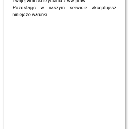
Twojej woli skorzystania z ww. praw.
Pozostając w naszym serwisie akceptujesz
niniejsze warunki.
D’mash Boutique podbija Kielce. Nie
uwierzycie, jakie gwiazdy tu zaglądają [TYLKO
U NAS]
Marcin Hakiel już tak nie wygląda. Zaszalał u
fryzjera? [FOTO]
Magdalena Stużyńska schudła 10 kg. Nie
uwierzycie, czego NIE robiła
266 KOMENTARZY