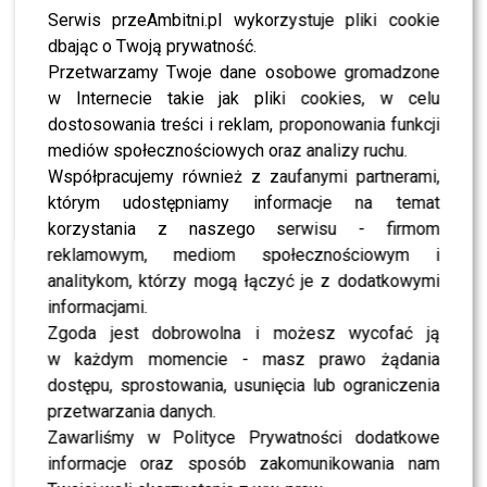
Serwis przeAmbitni.pl wykorzystuje pliki cookie
Gwiazdy na otwarciu butiku Slim Express!
dbając o Twoją prywatność.
Poprawa u Ewy Farnej!
Przetwarzamy Twoje dane osobowe gromadzone
w Internecie takie jak pliki cookies, w celu
dostosowania treści i reklam, proponowania funkcji
WYBRANE DLA CIEBIE
mediów społecznościowych oraz analizy ruchu.
Współpracujemy również z zaufanymi partnerami,
Gwiazdy w czerni na premierze nowych
którym udostępniamy informacje na temat
perfum OVERDOSE marki ARMAF: Opozda,
Sablewska, Collins, Sikora [FOTO]
korzystania z naszego serwisu - firmom
reklamowym, mediom społecznościowym i
analitykom, którzy mogą łączyć je z dodatkowymi
informacjami.
Tłum gwiazd na ramówce Polsatu: Englert,
Mandaryna, Kuna [FOTO]
Zgoda jest dobrowolna i możesz wycofać ją
w każdym momencie - masz prawo żądania
dostępu, sprostowania, usunięcia lub ograniczenia
przetwarzania danych.
Malwina Wędzikowska oceniła styl Skolima.
Zawarliśmy w Polityce Prywatności dodatkowe
Padły zaskakujące słowa
informacje oraz sposób zakomunikowania nam