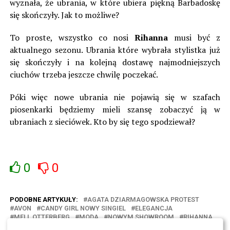
wyznała, że ubrania, w które ubiera piękną Barbadoskę
się skończyły. Jak to możliwe?
To proste, wszystko co nosi
Rihanna
musi być z
aktualnego sezonu. Ubrania które wybrała stylistka już
się skończyły i na kolejną dostawę najmodniejszych
ciuchów trzeba jeszcze chwilę poczekać.
Póki więc nowe ubrania nie pojawią się w szafach
piosenkarki będziemy mieli szansę zobaczyć ją w
ubraniach z sieciówek. Kto by się tego spodziewał?
0
0
PODOBNE ARTYKUŁY:
AGATA DZIARMAGOWSKA PROTEST
AVON
CANDY GIRL NOWY SINGIEL
ELEGANCJA
MELL OTTERBERG
MODA
NOWYM SHOWROOM
RIHANNA
STYLISTKA
UBRANIA
UNCONDITIONALLY KLIP 2013