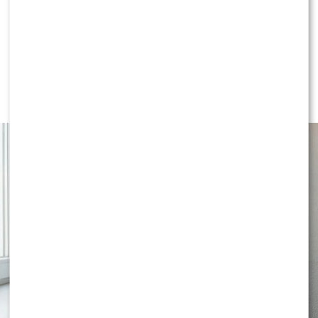
LIFESTYLE
Co robić ze skórą bezpośrednio po
goleniu?