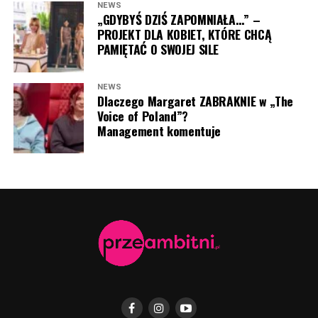
Dajcie znać w komentarzu pod artykułem!
NEWS
„GDYBYŚ DZIŚ ZAPOMNIAŁA…” –
PROJEKT DLA KOBIET, KTÓRE CHCĄ
PAMIĘTAĆ O SWOJEJ SILE
NEWS
Dlaczego Margaret ZABRAKNIE w „The
Voice of Poland”?
Management komentuje
Grzegorz Collins (fot. Paweł Wrzecion/AKPA)
Perfumy Club de Nuit Intense Overdose (fot. Paweł
Wrzecion/AKPA)