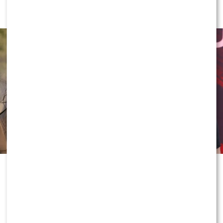
Bombą. Ujawnił kulisy [WYWIAD]
Rozstanie Sylwii Bomby i Grzegorza
Collinsa zaskoczyło fanów, którzy
jeszcze niedawno kibicowali ich