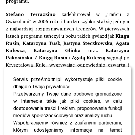
programu.
Stefano Terrazzino
zadebiutował w „Tańcu z
Gwiazdami” w 2006 roku i bardzo szybko stał się jednym
z najbardziej rozpoznawalnych trenerów. W pierwszych
latach programu tańczył u boku takich gwiazd jak
Kinga
Rusin
,
Katarzyna Tusk
,
Justyna Steczkowska
,
Agata
Kulesza
,
Katarzyna Glinka
oraz
Katarzyna
Pakosińska
. Z
Kingą Rusin
i
Agatą Kuleszą
sięgnął po
Kryształową Kulę, wygrywając odpowiednio czwartą i
ósmą edycję programu, co ugruntowało jego pozycję
jako jednego z najlepszych tancerzy w historii formatu.
Serwis przeAmbitni.pl wykorzystuje pliki cookie
dbając o Twoją prywatność.
Po przeniesieniu programu do Polsatu
Stefano
Przetwarzamy Twoje dane osobowe gromadzone
Terrazzino
kontynuował swoją imponującą passę. Jego
w Internecie takie jak pliki cookies, w celu
partnerkami były kolejno
Aneta Zając
,
Agnieszka
dostosowania treści i reklam, proponowania funkcji
Sienkiewicz
,
Małgorzata Pieńkowska
,
Iwona
mediów społecznościowych oraz analizy ruchu.
Cichosz
,
Agnieszka Radwańska
,
Julia Wieniawa
oraz
Współpracujemy również z zaufanymi partnerami,
Izabela Małysz
. W parze z
Anetą Zając
i
Agnieszką
którym udostępniamy informacje na temat