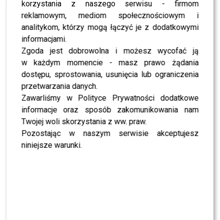
Sienkiewicz
ponownie zwyciężył, triumfując w
korzystania z naszego serwisu - firmom
pierwszej i drugiej edycji programu emitowanej w
reklamowym, mediom społecznościowym i
Polsacie. Każda z tych edycji potwierdzała, że Terrazzino
analitykom, którzy mogą łączyć je z dodatkowymi
potrafi wydobyć z partnerów maksimum potencjału,
informacjami.
niezależnie od ich tanecznego doświadczenia.
Zgoda jest dobrowolna i możesz wycofać ją
w każdym momencie - masz prawo żądania
POLECAMY:
Polsat podjął kolejną decyzję, która
dostępu, sprostowania, usunięcia lub ograniczenia
rozwścieczy fanów „Przyjaciółek”. Właśnie wypłynęły
przetwarzania danych.
kulisy
Zawarliśmy w Polityce Prywatności dodatkowe
informacje oraz sposób zakomunikowania nam
Z kim zatańczy Stefano wiosną
Twojej woli skorzystania z ww. praw.
Pozostając w naszym serwisie akceptujesz
w “Tańcu z Gwiazdami”?
niniejsze warunki.
Po kilku latach przerwy od formatu wydawało się, że
tancerz definitywnie zamknął ten etap swojej kariery.
Media jednak nie przestawały spekulować na temat jego
ewentualnego powrotu, a w ostatnich miesiącach
pojawiły się plotki, że mógłby zatańczyć z
Joanną Kulig
.
Aktorka ostatecznie nie przyjęła propozycji, a sam