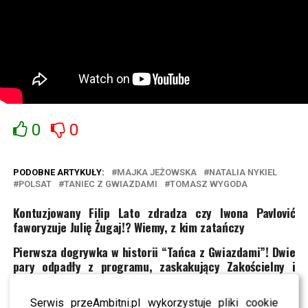
0
0
PODOBNE ARTYKUŁY:
MAJKA JEŻOWSKA
NATALIA NYKIEL
POLSAT
TANIEC Z GWIAZDAMI
TOMASZ WYGODA
Kontuzjowany Filip Lato zdradza czy Iwona Pavlović
faworyzuje Julię Żugaj!? Wiemy, z kim zatańczy
Pierwsza dogrywka w historii “Tańca z Gwiazdami”! Dwie
pary odpadły z programu, zaskakujący Zakościelny i
Doda na widowni
Serwis przeAmbitni.pl wykorzystuje pliki cookie