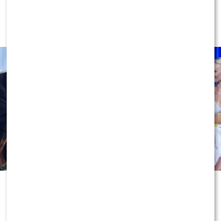
Miszczak przerwał milczenie ws.
Cichopek i Kurzajewskiego: “Źle
wybrali”. Zaskoczeni?
Odejście Katarzyny Cichopek i
Macieja Kurzajewskiego z „Halo tu