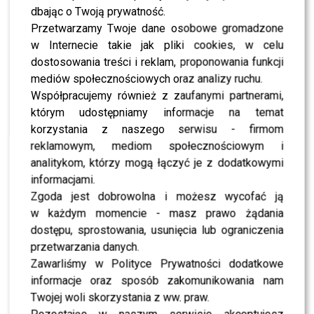
dbając o Twoją prywatność.
WYBRANE DLA CIEBIE
Przetwarzamy Twoje dane osobowe gromadzone
Miszczak przerwał milczenie ws. Cichopek i
w Internecie takie jak pliki cookies, w celu
Kurzajewskiego: “Źle wybrali”. Zaskoczeni?
dostosowania treści i reklam, proponowania funkcji
mediów społecznościowych oraz analizy ruchu.
Współpracujemy również z zaufanymi partnerami,
którym udostępniamy informacje na temat
Mandaryna ma już partnera w „Tańcu z
korzystania z naszego serwisu - firmom
Gwiazdami”? To dopiero niespodzianka
reklamowym, mediom społecznościowym i
analitykom, którzy mogą łączyć je z dodatkowymi
informacjami.
Zgoda jest dobrowolna i możesz wycofać ją
Majka Jeżowska poprowadziła „Dzień dobry
w każdym momencie - masz prawo żądania
TVN”. Nie wszyscy byli zachwyceni
dostępu, sprostowania, usunięcia lub ograniczenia
przetwarzania danych.
Zawarliśmy w Polityce Prywatności dodatkowe
informacje oraz sposób zakomunikowania nam
Dominik Rupiński długo czekał na „Taniec z
Gwiazdami”. Czy będzie NASTĘPCĄ BAGIEGO?
Twojej woli skorzystania z ww. praw.