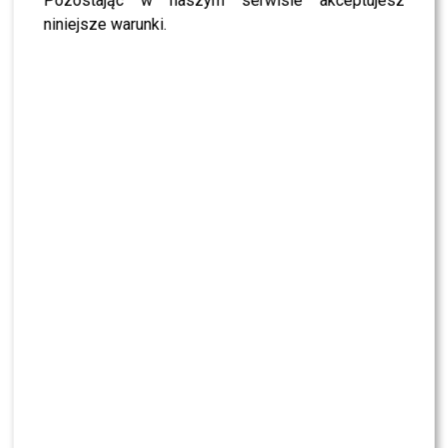
Pozostając w naszym serwisie akceptujesz
niniejsze warunki.
Iza Kuna namówiona na „TzG” przez Kuleszę i
Aleksander?! Tego BOI SIĘ NAJBARDZIEJ
Tomasz Wygoda ocenił rok prezydentury
Nawrockiego. Jego słowa WYWOŁAJĄ BURZĘ!
KLIKNIJ, ABY SKOMENTOWAĆ
NEWS