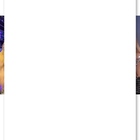
w „halo, tu Polsat”?
1
0