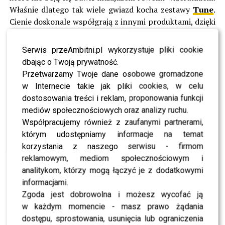
Właśnie dlatego tak wiele gwiazd kocha zestawy
Tune
.
Cienie doskonale współgrają z innymi produktami, dzięki
czemu są bardzo uniwersalne. Na zakup palety
zdecydowali się również profesjonalni makijażyści,
Serwis przeAmbitni.pl wykorzystuje pliki cookie
doceniając unikatową jakość i różnorodne zastosowanie
dbając o Twoją prywatność.
produktu. Co więcej, paleta Crazy nie jest testowana na
Przetwarzamy Twoje dane osobowe gromadzone
zwierzętach. Produkuje się ją w Polsce według
w Internecie takie jak pliki cookies, w celu
oryginalnej receptury opracowanej specjalnie dla
Tune.
dostosowania treści i reklam, proponowania funkcji
mediów społecznościowych oraz analizy ruchu.
PRZECZYTAJ – Janachowska pokazuje nagie ciało.
Współpracujemy również z zaufanymi partnerami,
Reakcja fanów zaskakuje!
którym udostępniamy informacje na temat
korzystania z naszego serwisu - firmom
W skład palety wchodzą różowe, intensywne cienie oraz
reklamowym, mediom społecznościowym i
te o nieco bardziej wyrazistych, fioletowych kolorach.
analitykom, którzy mogą łączyć je z dodatkowymi
Inne zestawy, są również bardzo trwałe –
utrzymują się
informacjami.
na powiekach przez 24 godziny!
Nazwa palety idealnie
Zgoda jest dobrowolna i możesz wycofać ją
oddaje jej charakter. To zestaw dla osób, będących w
w każdym momencie - masz prawo żądania
nieustanym biegu. Jest to także doskonała baza pod
dostępu, sprostowania, usunięcia lub ograniczenia
mocniejszy, bardziej wyrazisty makijaż. Paleta
Tune The