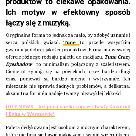
produktów to ciekawe opakowania.
Ich motyw w efektowny sposób
łączy się z muzyką.
Oryginalna forma to jednak za mało, by zdobyć uznanie i
serca polskich gwiazd.
Tune
to przede wszystkim
gwarancja dobrej jakości produktów. Firma ma w swojej
ofercie różnego rodzaju paletki do makijażu.
Tune Crazy
Eyeshadow
to minimalizm połączony z szaleństwem.
Cienie utrzymują się na powiekach przez bardzo długi
czas, ponieważ są bardzo mocne i wytrzymałe. Ich
mieszanie nie sprawia żadnych problemów, a delikatna,
aksamitna formuła nadaje twarzy niezwykłej lekkości.
HOT NEWS –
Już jutro wielki koncert Beaty Kozidrak
i Bajm w Warszawie!
Paleta dedykowana jest osobom z mocnym charakterem,
które nie boją się bawić makijażem i swoim wizerunkiem.