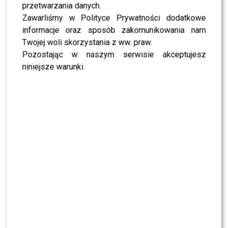
przetwarzania danych.
(D)-dur
składa się z dwunastu cieni do powiek,
Zawarliśmy w Polityce Prywatności dodatkowe
nadających całej twarzy niezwykłego blasku.
informacje oraz sposób zakomunikowania nam
Twojej woli skorzystania z ww. praw.
ZOBACZ RÓWNIEŻ –
Poruszona Racewicz
Pozostając w naszym serwisie akceptujesz
wspomina Smoleńsk-udostępnia rozmowę z synem!
niniejsze warunki.
Produkty firmy
Tune
zdobyły uznanie polskich gwiazd.
Również wiele blogerek, których pasją jest makijaż i
moda, doceniło uniwersalność palet. Okazuje się, że
dobry wygląd i muzyka idą ze sobą w parze, więc jeśli
chcesz odmienić swój image lub nadać mu charakteru,
zdecyduj się na zakup jednej z palet firmy
Tune
.
[ngg src=”galleries” ids=”1913″ display=”photocrati-
nextgen_pro_horizontal_filmstrip”]
9
0