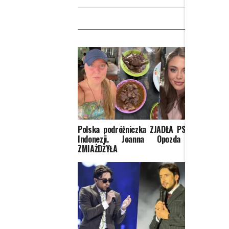
W
Polska podróżniczka ZJADŁA PSA w
Doda i
Indonezji. Joanna Opozda ją
Kiedy 
ZMIAŻDŻYŁA