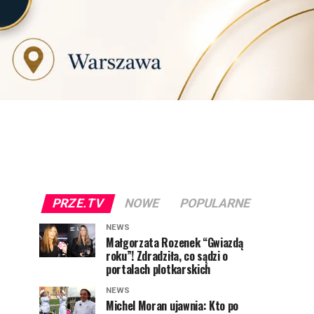
PRZE.TV
NOWE
POPULARNE
NEWS
Małgorzata Rozenek “Gwiazdą
roku”! Zdradziła, co sądzi o
portalach plotkarskich
NEWS
Michel Moran ujawnia: Kto po