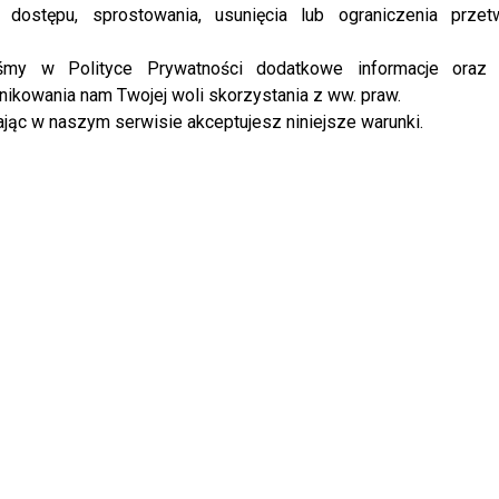
 dostępu, sprostowania, usunięcia lub ograniczenia przet
iśmy w Polityce Prywatności dodatkowe informacje oraz
ikowania nam Twojej woli skorzystania z ww. praw.
jąc w naszym serwisie akceptujesz niniejsze warunki.
A YOUNG STARS
AGNIESZKA SZULIM
ALLAN
ILONA FELICJAŃSKA
INNE KRAJE NA EUROWIZJI
INSTAGRAM
ERWSZY FRAGMENT
SASZAN
ŚMIERCIE
WYPADEK BAAR
bronią
Zwiastun “Maleficent” z Angeliną
Jolie!