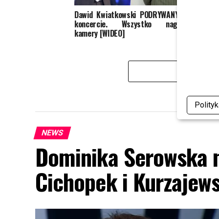
Dawid Kwiatkowski PODRYWANY na
Dawid
koncercie. Wszystko nagrały
podcz
kamery [WIDEO]
górę
Polity
NEWS
Dominika Serowska n
Cichopek i Kurzaje