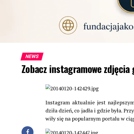
NEWS
Zobacz instagramowe zdjęcia g
Insta­gram aktu­al­nie jest naj­lep­s
dziła dzień, co jadła i gdzie była. Przy
wiły się na popu­lar­nym por­talu w cią