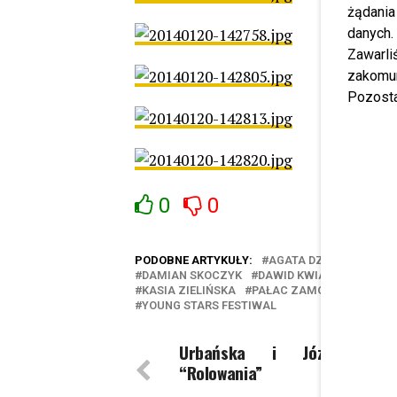
żądania
danych.
Zawarl
zakomun
Pozosta
0
0
PODOBNE ARTYKUŁY:
AGATA DZIARMAGOWSK
DAMIAN SKOCZYK
DAWID KWIATKOWSKI
KASIA ZIELIŃSKA
PAŁAC ZAMOJSKICH
PI
YOUNG STARS FESTIWAL
Urbańska i Józefowicz 
“Rolowania”