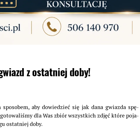
wiazd z ostatniej doby!
zym spo­so­bem, aby dowie­dzieć się jak dana gwiazda spę­
­go­to­wa­li­śmy dla Was zbiór wszyst­kich zdjęć które poja­
gu ostat­niej doby.