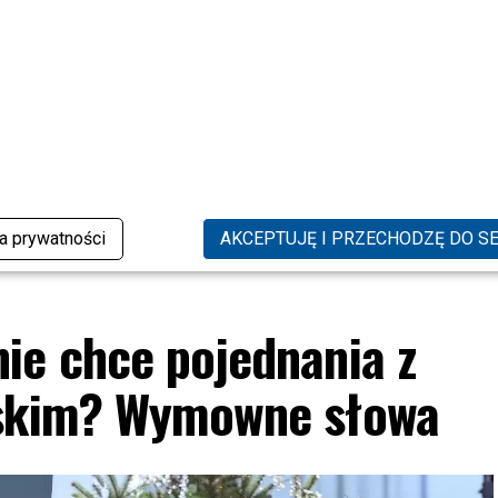
 Kwiatkowski popłakał się
Tak wypoczywa Sara James. Nowe
as wywiadu. Emocje wzięły
zdjęcia błyskawicznie obiegły
internet
1 KOMENTARZ
ka prywatności
AKCEPTUJĘ I PRZECHODZĘ DO S
ie chce pojednania z
wskim? Wymowne słowa