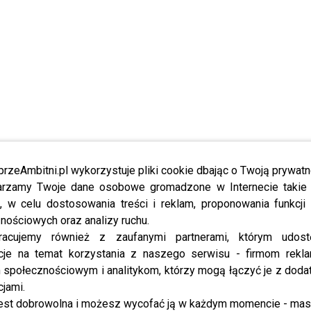
przeAmbitni.pl wykorzystuje pliki cookie dbając o Twoją prywatn
rzamy Twoje dane osobowe gromadzone w Internecie takie j
, w celu dostosowania treści i reklam, proponowania funkcj
nościowych oraz analizy ruchu.
racujemy również z zaufanymi partnerami, którym udost
cje na temat korzystania z naszego serwisu - firmom rekl
społecznościowym i analitykom, którzy mogą łączyć je z dod
cjami.
est dobrowolna i możesz wycofać ją w każdym momencie - ma