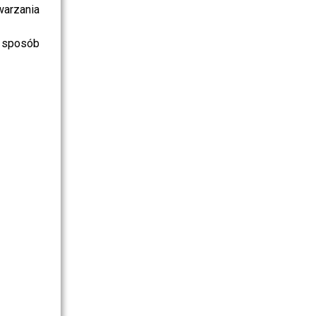
warzania
 sposób