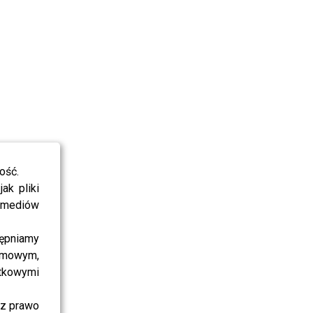
ość.
ak pliki
i mediów
ępniamy
amowym,
atkowymi
sz prawo