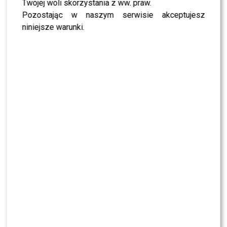
Twojej woli skorzystania z ww. praw.
Pozostając w naszym serwisie akceptujesz
POLECAMY:
Tomasz Karolak ujawnia kulisy burzliwego
niniejsze warunki.
związku z Violą Kołakowską: „Prowadziła dosyć bujne
życie”
Olek Sikora przeszedł
zaskakującą metamorfozę!
Po intensywnych miesiącach przyszła pora na
odpoczynek.
Aleksander Sikora
postanowił wybrać się
w podróż do Wietnamu i od kilku dni dzieli się w sieci
nagraniami z wyprawy. Jednak to nie widoki, jedzenie czy
lokalne zwyczaje przykuły uwagę internautów – a jego…
nowy wygląd.
Kilka dni temu prezenter wrzucił do sieci rolkę, na której
widać, jak łapie za maszynkę do golenia i bez większego
planu zaczyna ścinać swoje włosy. W ruch poszła