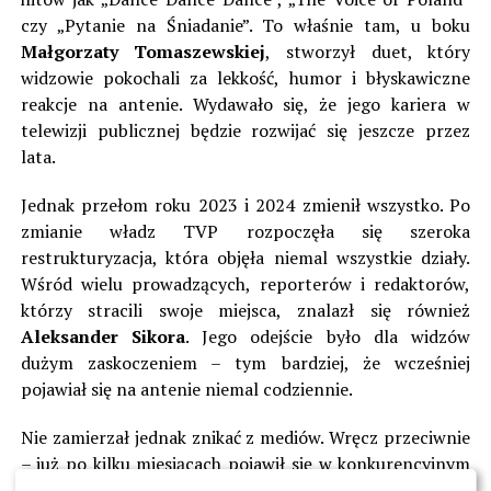
czy „Pytanie na Śniadanie”. To właśnie tam, u boku
Małgorzaty Tomaszewskiej
, stworzył duet, który
widzowie pokochali za lekkość, humor i błyskawiczne
reakcje na antenie. Wydawało się, że jego kariera w
telewizji publicznej będzie rozwijać się jeszcze przez
lata.
Jednak przełom roku 2023 i 2024 zmienił wszystko. Po
zmianie władz TVP rozpoczęła się szeroka
restrukturyzacja, która objęła niemal wszystkie działy.
Wśród wielu prowadzących, reporterów i redaktorów,
którzy stracili swoje miejsca, znalazł się również
Aleksander Sikora
. Jego odejście było dla widzów
dużym zaskoczeniem – tym bardziej, że wcześniej
pojawiał się na antenie niemal codziennie.
Nie zamierzał jednak znikać z mediów. Wręcz przeciwnie
– już po kilku miesiącach pojawił się w konkurencyjnym
Polsacie. Tam szybko zdobył nowe możliwości