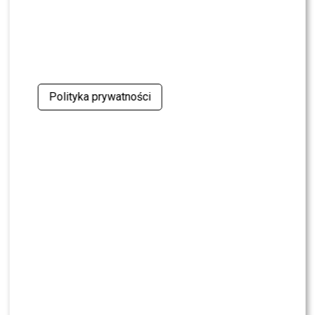
Kolejna REWOLUCJA w „Halo tu Polsat”.
Będzie NOWA prowadząca?
Polityka prywatności
KLIKNIJ, ABY SKOMENTOWAĆ
MODA
Gwiazdy w czerni na premierze
nowych perfum OVERDOSE marki
ARMAF: Opozda, Sablewska, Collins,