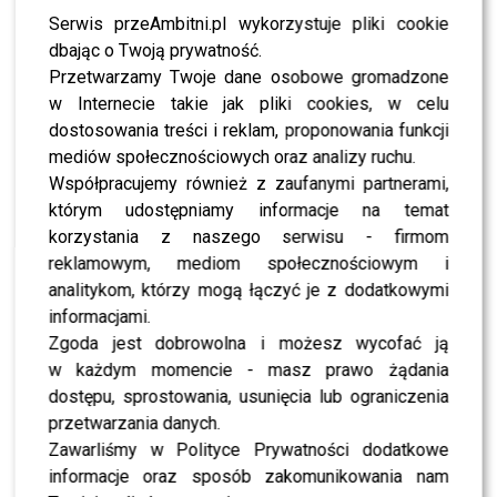
Serwis przeAmbitni.pl wykorzystuje pliki cookie
zawodowe. Najpierw mogliśmy go oglądać jako
dbając o Twoją prywatność.
uczestnika programu „Twoja Twarz Brzmi Znajomo”,
Przetwarzamy Twoje dane osobowe gromadzone
gdzie pokazał zupełnie inną stronę swojego charakteru i
w Internecie takie jak pliki cookies, w celu
duży dystans do siebie.
dostosowania treści i reklam, proponowania funkcji
Następnie został jednym z reporterów programu „Halo,
mediów społecznościowych oraz analizy ruchu.
tu Polsat”, gdzie pracował w terenie i miał bezpośredni
Współpracujemy również z zaufanymi partnerami,
kontakt z widzami oraz bohaterami materiałów. Od
którym udostępniamy informacje na temat
sierpnia tego roku stał się pełnoprawnym gospodarzem
korzystania z naszego serwisu - firmom
polsatowskiej śniadaniówki, tworząc na antenie zgrany
reklamowym, mediom społecznościowym i
duet z
Olą Filipek
. Widzowie szybko go polubili w nowej
analitykom, którzy mogą łączyć je z dodatkowymi
roli, doceniając jego energię i naturalność.
informacjami.
Zgoda jest dobrowolna i możesz wycofać ją
Do tego wszystkiego doszedł jeszcze udział w „Tańcu z
w każdym momencie - masz prawo żądania
Gwiazdami”, gdzie przez pięć odcinków tańczył z
Darią
dostępu, sprostowania, usunięcia lub ograniczenia
Sytą
. Choć przygoda zakończyła się wcześniej, niż
przetwarzania danych.
obstawiali widzowie, prezenter zostawił po sobie
Zawarliśmy w Polityce Prywatności dodatkowe
świetne wrażenie i wiele pozytywnych komentarzy
informacje oraz sposób zakomunikowania nam
jurorów.