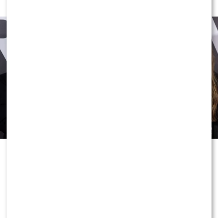
Sikora [FOTO]
W Warszawie trwa właśnie
ekskluzywna premiera długo
wyczekiwanych perfum Armaf Club