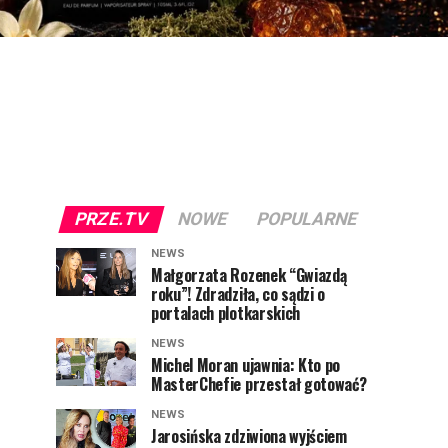
PRZE.TV
NOWE
POPULARNE
NEWS
Małgorzata Rozenek “Gwiazdą
roku”! Zdradziła, co sądzi o
portalach plotkarskich
NEWS
Michel Moran ujawnia: Kto po
MasterChefie przestał gotować?
NEWS
Jarosińska zdziwiona wyjściem