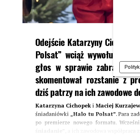
Odejście Katarzyny Cichopek 
Polsat” wciąż wywołuje ogr
głos w sprawie zabrał sam 
Polity
skomentował rozstanie z pre
dziś patrzy na ich zawodowe de
Katarzyna Cichopek
i
Maciej Kurzajew
śniadaniówki
„Halo tu Polsat”
. Para za
po premierze nowego formatu. Wcześni
śniadanie”
, a ich zawodowa współpraca z