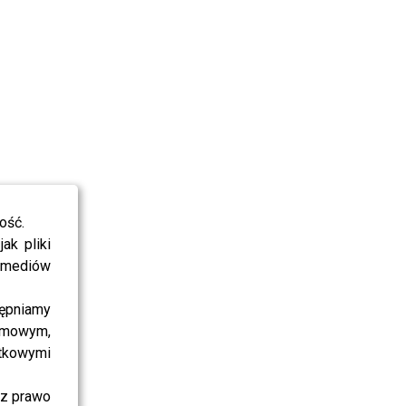
ość.
ak pliki
i mediów
ępniamy
amowym,
atkowymi
sz prawo