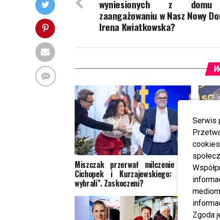
wyniesionych z domu
zaangażowaniu w Nasz Nowy Do
Irena Kwiatkowska?
W
Serwis 
Przetwa
cookies
społecz
Miszczak przerwał milczenie ws.
Manda
Współp
Cichopek i Kurzajewskiego: “Źle
„Tańc
informa
wybrali”. Zaskoczeni?
niespo
mediom 
informa
Zgoda j