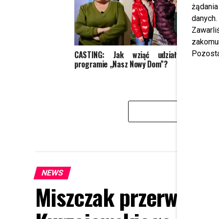
żądania
danych.
Zawarl
zakomun
CASTING: Jak wziąć udział w
Ida N
Pozosta
programie „Nasz Nowy Dom”?
Wygryz
„halo,
KL
NEWS
Miszczak przerwał mi