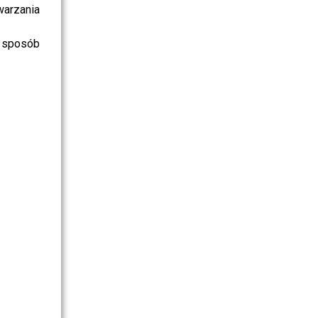
warzania
 sposób