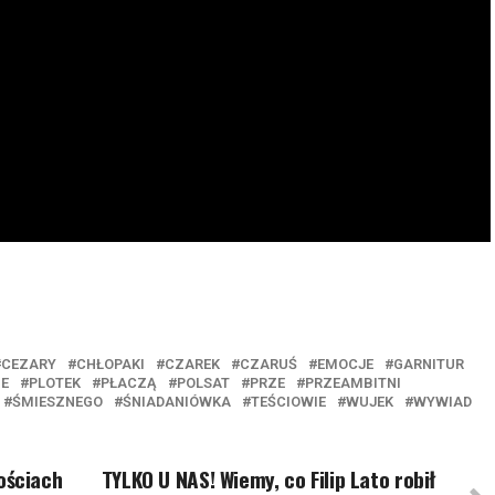
CEZARY
CHŁOPAKI
CZAREK
CZARUŚ
EMOCJE
GARNITUR
IE
PLOTEK
PŁACZĄ
POLSAT
PRZE
PRZEAMBITNI
ŚMIESZNEGO
ŚNIADANIÓWKA
TEŚCIOWIE
WUJEK
WYWIAD
ściach
TYLKO U NAS! Wiemy, co Filip Lato robił