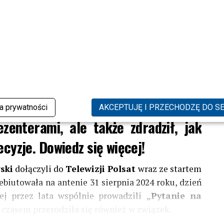
i Macieja Kurzajewskiego z „Halo tu
omne emocje. Po dniach spekulacji
Edward Miszczak, który nie tylko
ka prywatności
AKCEPTUJĘ I PRZECHODZĘ DO S
zenterami, ale także zdradził, jak
cyzje. Dowiedz się więcej!
ski
dołączyli do
Telewizji Polsat
wraz ze startem
debiutowała na antenie 31 sierpnia 2024 roku, dzień
ej przez lata wspólnie prowadzili
„Pytanie na
 czasem przerodziła się również w związek.