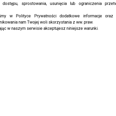
 dostępu, sprostowania, usunięcia lub ograniczenia przet
iśmy w Polityce Prywatności dodatkowe informacje oraz
ikowania nam Twojej woli skorzystania z ww. praw.
owakowska PODBIJA POLSAT!
Program Marcina Prokopa
jąc w naszym serwisie akceptujesz niniejsze warunki.
ła już Wachowicz i Cichopek w
PRZENOSI SIĘ do Polsatu. Wielki
 tu Polsat”?
transfer?
IKNIJ, ABY SKOMENTOWAĆ
lczenie ws. Cichopek i