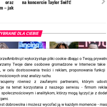
 oraz
na koncercie Taylor Swift!
m – jak
YBRANE DLA CIEBIE
przeAmbitni.pl wykorzystuje pliki cookie dbając o Twoją prywatn
rzamy Twoje dane osobowe gromadzone w Internecie takie j
, w celu dostosowania treści i reklam, proponowania funkcj
nościowych oraz analizy ruchu.
ryna ma już partnera w
TYLKO U NAS: Grzegorz Collins
racujemy również z zaufanymi partnerami, którym udost
u z Gwiazdami”? To dopiero
pierwszy raz o rozstaniu z Sylwią
cje na temat korzystania z naszego serwisu - firmom rekl
dzianka
Bombą. Ujawnił kulisy [WYWIAD]
społecznościowym i analitykom, którzy mogą łączyć je z dod
cjami.
est dobrowolna i możesz wycofać ją w każdym momencie - ma