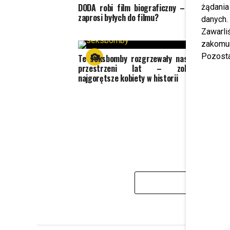
DODA robi film biograficzny – czy
żądania
zaprosi byłych do filmu?
danych.
Zawarl
zakomun
Kapel
Pozosta
Te seksbomby rozgrzewały nas na
kombi
przestrzeni lat – zobacz
podcza
najgorętsze kobiety w historii