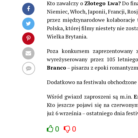
Kto zawalczy o
Złotego Lwa?
Do fin
Niemiec, Włoch, Japonii, Francji, Ro
przez międzynarodowe kolaboracje t
Polska, której filmy niestety nie zo
Wielka Brytania.
Poza konkursem zaprezentowany z
wyreżyserowany przez 105 letnieg
Branco
– pisarzu z epoki romantyzm
Dodatkowo na festiwalu obchodzone b
Wśród gwiazd zaproszeni są m.in.
E
Kto jeszcze pojawi się na czerwony
już 6 września – ostatniego dnia fest
0
0