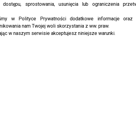
 dostępu, sprostowania, usunięcia lub ograniczenia przet
iśmy w Polityce Prywatności dodatkowe informacje oraz
ikowania nam Twojej woli skorzystania z ww. praw.
usik Wieniawy, Mercedes w
Julia Wieniawa nową WAG – Baron
jąc w naszym serwisie akceptujesz niniejsze warunki.
nezonie i Mucha na motorze
będzie zły? Fani już komentują!
s urodzin marki jeansów
16 KOMENTARZY