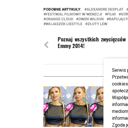
PODOBNE ARTYKUŁY:
ALEXANDRE DESPLAT
FESTIWAL FILMOWY W WENECJI
FILM
GÓR
ORANGE CLOUD
OWEN WILSON
RAPUJĄCY 
WUJASZEK LIESTYLE
ZŁOTY LEW
Poznaj wszystkich zwycięzców
Emmy 2014!
Serwis 
W
Przetwa
cookies
społecz
Emma 
Współp
narodz
informa
mediom 
informa
Zgoda j