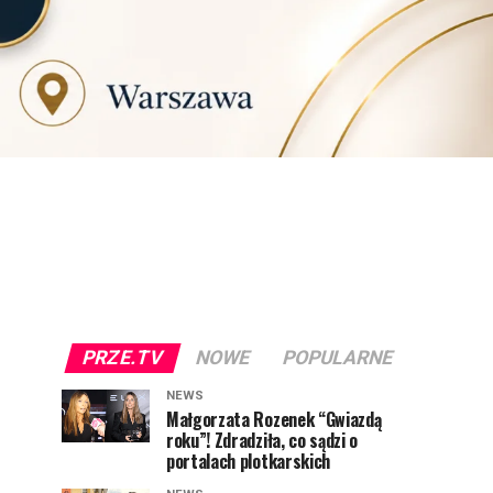
PRZE.TV
NOWE
POPULARNE
NEWS
Małgorzata Rozenek “Gwiazdą
roku”! Zdradziła, co sądzi o
portalach plotkarskich