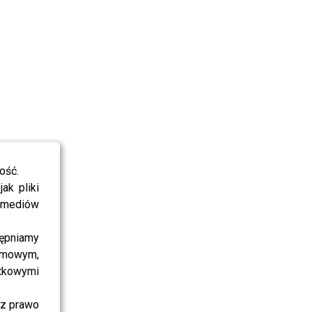
ość.
ak pliki
i mediów
ępniamy
amowym,
atkowymi
sz prawo