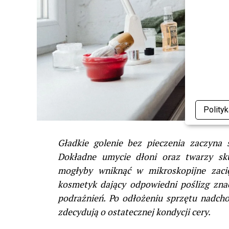
Polity
Gładkie golenie bez pieczenia zaczyna 
Dokładne umycie dłoni oraz twarzy sku
mogłyby wniknąć w mikroskopijne zacię
kosmetyk dający odpowiedni poślizg znac
podrażnień. Po odłożeniu sprzętu nadch
zdecydują o ostatecznej kondycji cery.