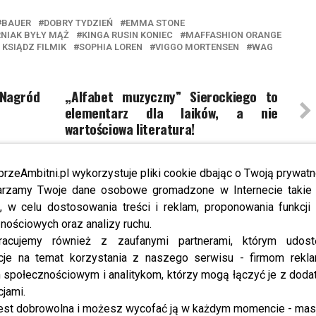
BAUER
DOBRY TYDZIEŃ
EMMA STONE
NIAK BYŁY MĄŻ
KINGA RUSIN KONIEC
MAFFASHION ORANGE
KSIĄDZ FILMIK
SOPHIA LOREN
VIGGO MORTENSEN
WAG
 Nagród
,,Alfabet muzyczny” Sierockiego to
elementarz dla laików, a nie
wartościowa literatura!
przeAmbitni.pl wykorzystuje pliki cookie dbając o Twoją prywatn
YBRANE DLA CIEBIE
rzamy Twoje dane osobowe gromadzone w Internecie takie j
, w celu dostosowania treści i reklam, proponowania funkcj
nościowych oraz analizy ruchu.
Stone została mamą – data
Mężczyźni wolą jednak rude?
racujemy również z zaufanymi partnerami, którym udost
in malucha zaskakuje
Gruszka, Fijał i Załęcka udowadniają,
cje na temat korzystania z naszego serwisu - firmom rekl
dlaczego!
społecznościowym i analitykom, którzy mogą łączyć je z dod
cjami.
est dobrowolna i możesz wycofać ją w każdym momencie - ma