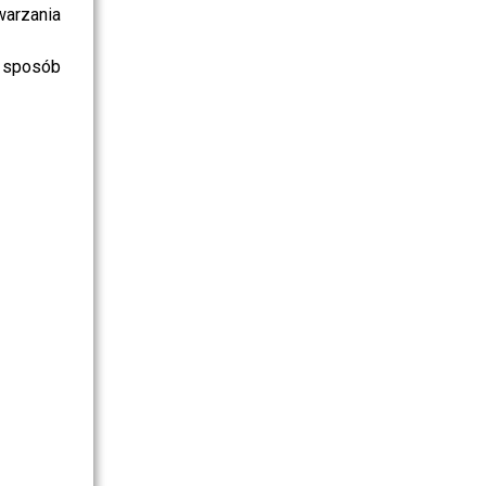
warzania
 sposób