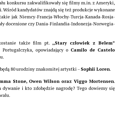
ału konkursu zakwalifikowały się filmy m.in. z Ameryki,
sji. Wśród kandydatów znajdą się też produkcje wykonane
akie jak Niemcy-Francja-Włochy-Turcja-Kanada-Rosja-
stały docenione czy Dania-Finlandia-Indonezja-Norwegia-
ostanie także film pt.
,,Stary człowiek z Belem”
o Portugalczyka, opowiadający o
Camilo de Castelo
u.
ędą 80 urodziny znakomitej artystki –
Sophii Loren
.
mma Stone, Owen Wilson oraz Viggo Mortensen
.
m dywanie i kto zdobędzie nagrodę? Tego dowiemy się
iwalu.