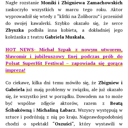
Nagłe rozstanie
Moniki i Zbigniewa Zamachowskich
zaskoczyło wszystkich w marcu tego roku. Aktor
wyprowadził się wtedy z “klitki na Żoliborzu” i przeniósł
do swojej kawalerki. Szybko okazało się, że serce
Zbyszka
podbiła inna kobieta, a dokładniej jego
koleżanka z teatru
Gabriela Muskała.
HOT NEWS- Michał Szpak z nowym utworem,
Sławomir i jubileuszowy Enej podczas prób do
Polsat SuperHit Festiwal – zapowiada się gorąca
impreza!
Co ciekawe, kilka dni temu mówiło się, że
Zbigniew i
Gabriela
już mają problemy w związku, ale już okazało
się, że wszystko jest w porządku. Dowodem na to może
być wspólne zdjęcie aktorów, razem z
Beatą
Ścibakówną
i
Michaliną Łabacz
. Wszyscy występują w
sztuce i podróżują z nią po kraju. Najprawdopodobniej
chodzi o spektakl “
Oszuści
“, który wystawili w