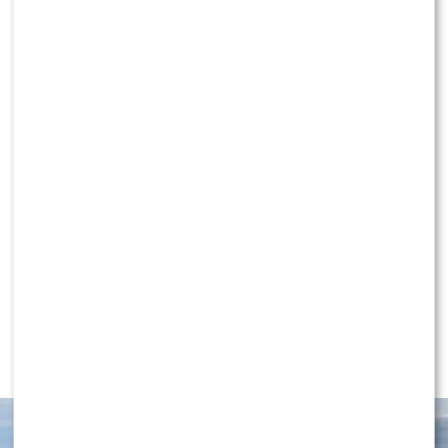
Powraca „Ninja vs Ninja”. Sprawdź, kiedy
oglądać premierowe odcinki
KLIKNIJ, ABY SKOMENTOWAĆ
NEWS
Wielki transfer do „Dzień dobry
TVN”. Do programu dołącza znana
gwiazda