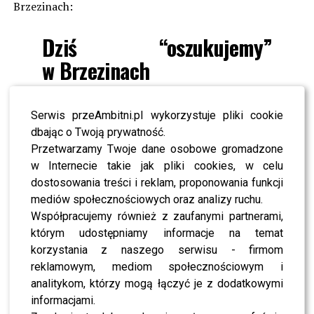
Brzezinach:
Dziś “oszukujemy”
w Brzezinach
Nie jest to jednak pierwsze wspólne zdjęcie pary na
Serwis przeAmbitni.pl wykorzystuje pliki cookie
Instagramie
Gabrieli
. Już wcześniej aktorka pokazywała
dbając o Twoją prywatność.
fotografie ze scen teatralnych, na których aktorzy są
Przetwarzamy Twoje dane osobowe gromadzone
bardzo blisko siebie.
w Internecie takie jak pliki cookies, w celu
dostosowania treści i reklam, proponowania funkcji
Według Was pasują do siebie?
mediów społecznościowych oraz analizy ruchu.
Współpracujemy również z zaufanymi partnerami,
ZOBACZ RÓWNIEŻ- The Voice of Poland: wiemy, kto
którym udostępniamy informacje na temat
zastąpi Edytę Górniak na fotelu trenera – to
korzystania z naszego serwisu - firmom
doświadczona wokalistka
reklamowym, mediom społecznościowym i
analitykom, którzy mogą łączyć je z dodatkowymi
informacjami.