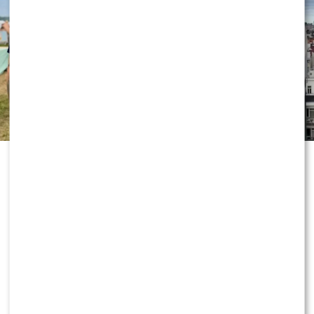
„Dzień dobry TVN” nie zwalnia tempa
i już przygotowuje kolejne nowości
przed jesienną ramówką. Wszystko
wskazuje na to, że do redakcji
dołączy znana twarz, która ma