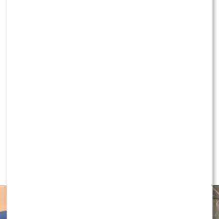
Skolim wywołał zamieszanie? Edyta Górniak
zabrała głos i wszystko wyjaśniła
KLIKNIJ, ABY SKOMENTOWAĆ
NEWS
Antoni Królikowski nie odpuszcza?
Zapowiada walkę po wyroku sądu