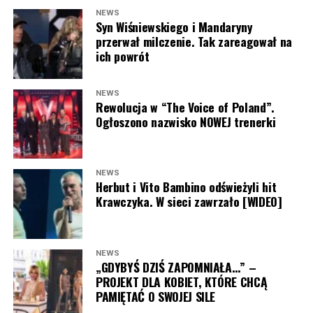
NEWS
Syn Wiśniewskiego i Mandaryny
Joanna Opozda (fot. Paweł Wrzecion/AKPA)
przerwał milczenie. Tak zareagował na
ich powrót
NEWS
Rewolucja w “The Voice of Poland”.
Ogłoszono nazwisko NOWEJ trenerki
NEWS
Herbut i Vito Bambino odświeżyli hit
Krawczyka. W sieci zawrzało [WIDEO]
NEWS
„GDYBYŚ DZIŚ ZAPOMNIAŁA…” –
PROJEKT DLA KOBIET, KTÓRE CHCĄ
PAMIĘTAĆ O SWOJEJ SILE