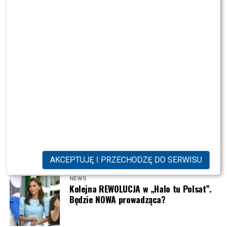
Andziaks i Luka naprawdę zabrali te rzeczy na
wyjazd do Azja Express!
HITY
NEWS
TVN odkrył karty. Wiadomo, kto
poprowadzi „Dzień dobry TVN”
NEWS
Mikołaj Roznerski REZYGNUJE z „M jak
miłość”? Aktor przerwał milczenie
AKCEPTUJĘ I PRZECHODZĘ DO SERWISU
NEWS
Kolejna REWOLUCJA w „Halo tu Polsat”.
Będzie NOWA prowadząca?