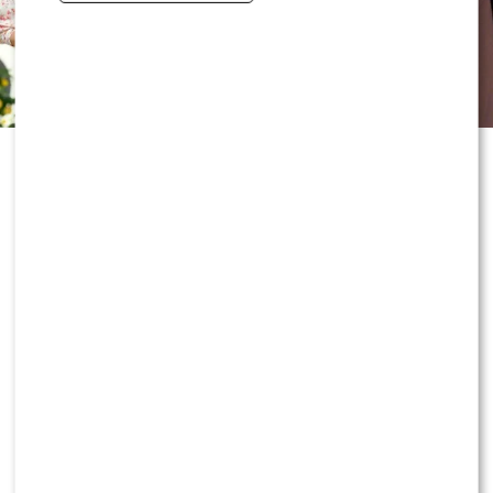
show-biznesu może w najbliższych miesiącach doczekać
się kolejnego rozdziału.
ZOBACZ RÓWNIEŻ:
Program Marcina Prokopa
PRZENOSI SIĘ do Polsatu. Wielki transfer?
0
0