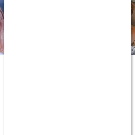
Historia Joanny Opozdy i Antka
Królikowskiego od lat budzi
ogromne emocje. Gdy wydawało się,
że po rozwodzie obie strony zamkną
ten rozdział, aktor po raz pierwszy
tak otwarcie odniósł się do wyroku