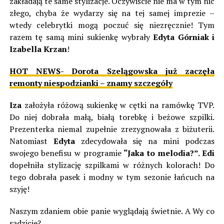
zakładają te same stylizacje. Oczywiście nie ma w tym nic
złego, chyba że wydarzy się na tej samej imprezie –
wtedy celebrytki mogą poczuć się niezręcznie! Tym
razem tę samą mini sukienkę wybrały
Edyta Górniak i
Izabella Krzan
!
HOT NEWS- Dorota Szelągowska już zaczęła
remonty niespodzianki – znamy szczegóły
Iza
założyła różową sukienkę w cętki na ramówkę TVP.
Do niej dobrała małą, białą torebkę i beżowe szpilki.
Prezenterka niemal zupełnie zrezygnowała z biżuterii.
Natomiast
Edyta
zdecydowała się na mini podczas
swojego benefisu w programie
“Jaka to melodia?”. Edi
dopełniła stylizację szpilkami w różnych kolorach! Do
tego dobrała pasek i modny w tym sezonie łańcuch na
szyję!
Naszym zdaniem obie panie wyglądają świetnie. A Wy co
sądzicie?