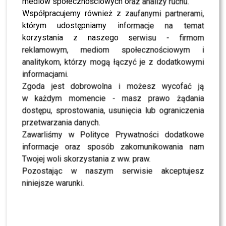
mediów społecznościowych oraz analizy ruchu.
Współpracujemy również z zaufanymi partnerami,
Edyta
zdradziła nam jaki powinien być jej “książę z
którym udostępniamy informacje na temat
bajki”:
korzystania z naszego serwisu - firmom
reklamowym, mediom społecznościowym i
Musi móc uwodzić mnie
analitykom, którzy mogą łączyć je z dodatkowymi
swoim umysłem
informacjami.
Zgoda jest dobrowolna i możesz wycofać ją
w każdym momencie - masz prawo żądania
Mądry jak instruktor od nauki jazdy? Sprawdź w naszym
dostępu, sprostowania, usunięcia lub ograniczenia
najnowszym wywiadzie kogo wskazała
Edyta Górniak
!
przetwarzania danych.
Zawarliśmy w Polityce Prywatności dodatkowe
Zobacz również –
Speszony Leszek i do bólu szczera
informacje oraz sposób zakomunikowania nam
Monika Miller – nigdy dziadek nie tańczył?
Twojej woli skorzystania z ww. praw.
Pozostając w naszym serwisie akceptujesz
niniejsze warunki.