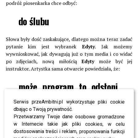
podróż piosenkarka chce odbyć:
do ślubu
Słowa były dość zaskakujące, dlatego można teraz zadać
pytanie kim jest wybranek
Edyty
. Jak możemy
wywnioskować, jak dywagują już o tym media i co widać
po zdjęciach, nową miłością
Edyty
może być jej
instruktor. Artystka sama otwarcie powiedziała, że:
może program to odsłoni,
zobaczymy
Serwis przeAmbitni.pl wykorzystuje pliki cookie
dbając o Twoją prywatność.
Spodziewaliście się takiej odpowiedzi?
Przetwarzamy Twoje dane osobowe gromadzone
w Internecie takie jak pliki cookies, w celu
Polecamy –
Agata Młynarska o sile kobiet i projekcie
dostosowania treści i reklam, proponowania funkcji
The Inner Power. Wiek nie ma znaczenia?