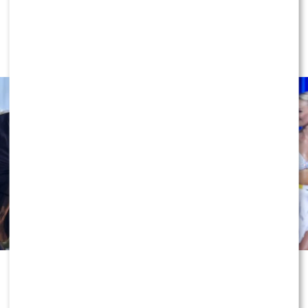
Miszczak przerwał milczenie ws.
Cichopek i Kurzajewskiego: “Źle
wybrali”. Zaskoczeni?
Odejście Katarzyny Cichopek i