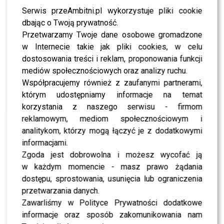
jednym z głównych tematów dyskusji w sieci, a każde
Serwis przeAmbitni.pl wykorzystuje pliki cookie
jego działanie wywoływało lawinę komentarzy.
dbając o Twoją prywatność.
Przetwarzamy Twoje dane osobowe gromadzone
Kulminacja napięcia nastąpiła w jednym z ostatnich
w Internecie takie jak pliki cookies, w celu
odcinków, kiedy uczestnicy musieli podjąć decyzję, kto
dostosowania treści i reklam, proponowania funkcji
opuści program. Choć
Henryk
wierzył w siłę swojego
mediów społecznościowych oraz analizy ruchu.
sojuszu, ostatecznie to właśnie on został wskazany jako
Współpracujemy również z zaufanymi partnerami,
osoba do eliminacji. Wybór padł na niego, mimo że w
którym udostępniamy informacje na temat
grze pozostawał skonfliktowany z nim Aksel, co tylko
korzystania z naszego serwisu - firmom
podgrzało atmosferę.
reklamowym, mediom społecznościowym i
analitykom, którzy mogą łączyć je z dodatkowymi
Odejście
Henryka
nie przebiegło spokojnie.
informacjami.
Towarzyszyły mu oskarżenia o sabotaż i manipulację, a
Zgoda jest dobrowolna i możesz wycofać ją
cała sytuacja szybko przerodziła się w medialny skandal.
w każdym momencie - masz prawo żądania
Widzowie nie kryli zaskoczenia, a internet natychmiast
dostępu, sprostowania, usunięcia lub ograniczenia
zapełnił się komentarzami i teoriami na temat kulis tej
przetwarzania danych.
decyzji.
Zawarliśmy w Polityce Prywatności dodatkowe
informacje oraz sposób zakomunikowania nam
POLECAMY:
Doda sugeruje wątpliwości ws. śmierci