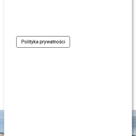
Polityka prywatności
KONTYNUUJ CZYTANIE
NEWS
Wielki transfer do „Dzień dobry
TVN”. Do programu dołącza znana
gwiazda