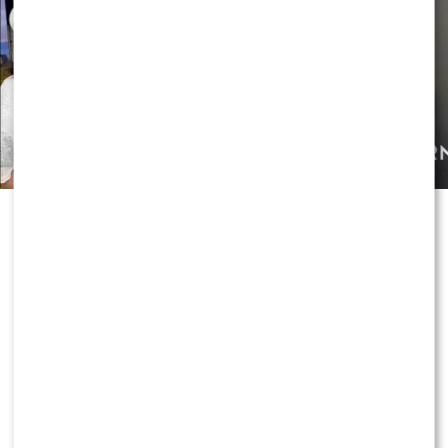
Czy OLEK Sikora czuje się BEZPIECZNIE w “Halo tu
Polsat”!? Cichopek i Kurzajewski już nie PRACUJĄ!
ZOBACZ RÓWNIEŻ:
Skolim nie wytrzymał. Tak
skomentował ostrą krytykę Dody
0
0