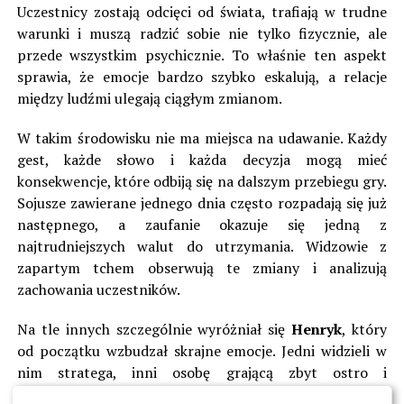
Uczestnicy zostają odcięci od świata, trafiają w trudne
warunki i muszą radzić sobie nie tylko fizycznie, ale
przede wszystkim psychicznie. To właśnie ten aspekt
sprawia, że emocje bardzo szybko eskalują, a relacje
między ludźmi ulegają ciągłym zmianom.
W takim środowisku nie ma miejsca na udawanie. Każdy
gest, każde słowo i każda decyzja mogą mieć
konsekwencje, które odbiją się na dalszym przebiegu gry.
Sojusze zawierane jednego dnia często rozpadają się już
następnego, a zaufanie okazuje się jedną z
najtrudniejszych walut do utrzymania. Widzowie z
zapartym tchem obserwują te zmiany i analizują
zachowania uczestników.
Na tle innych szczególnie wyróżniał się
Henryk
, który
od początku wzbudzał skrajne emocje. Jedni widzieli w
nim stratega, inni osobę grającą zbyt ostro i
przekraczającą granice. Jego obecność w programie była