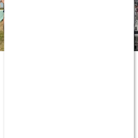
„Dzień dobry TVN” nie zwalnia tempa
i już przygotowuje kolejne nowości
przed jesienną ramówką. Wszystko
wskazuje na to, że do redakcji
dołączy znana twarz, która ma
wnieść do programu zupełnie nową