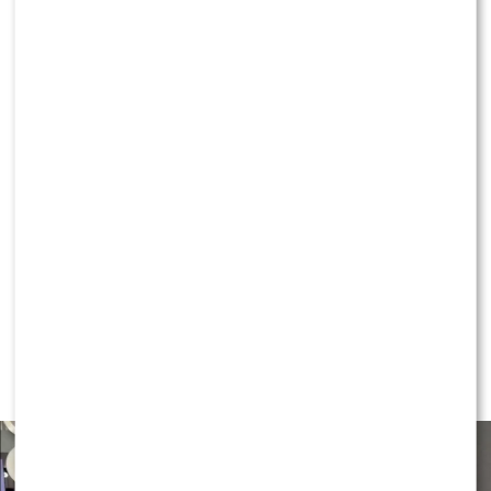
Poland”? Kulisy wyszły na jaw
2 KOMENTARZE
NEWS
Czy Olek Sikora czuje się
BEZPIECZNIE w “Halo tu Polsat”?
Cichopek i Kurzajewski już nie
PRACUJĄ