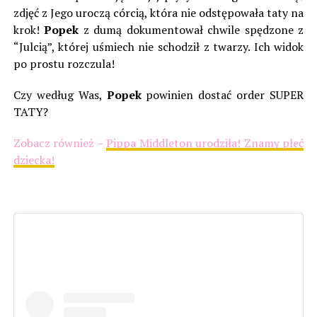
zdjęć z Jego uroczą córcią, która nie odstępowała taty na
krok!
Popek
z dumą dokumentował chwile spędzone z
“Julcią”, której uśmiech nie schodził z twarzy. Ich widok
po prostu rozczula!
Czy według Was,
Popek
powinien dostać order SUPER
TATY?
Zobacz również –
Pippa Middleton urodziła! Znamy płeć
dziecka!