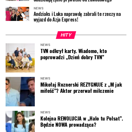
NEWS
Andziaks i Luka naprawdę zabrali te rzeczy na
wyjazd do Azja Express!
HITY
NEWS
TVN odkrył karty. Wiadomo, kto
poprowadzi „Dzień dobry TVN”
NEWS
Mikołaj Roznerski REZYGNUJE z „M jak
miłość”? Aktor przerwał milczenie
NEWS
Kolejna REWOLUCJA w „Halo tu Polsat”.
Będzie NOWA prowadząca?