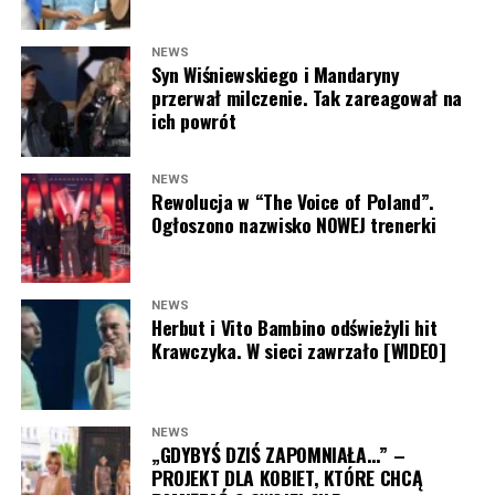
NEWS
Syn Wiśniewskiego i Mandaryny
przerwał milczenie. Tak zareagował na
ich powrót
NEWS
Rewolucja w “The Voice of Poland”.
Ogłoszono nazwisko NOWEJ trenerki
NEWS
Herbut i Vito Bambino odświeżyli hit
Krawczyka. W sieci zawrzało [WIDEO]
NEWS
„GDYBYŚ DZIŚ ZAPOMNIAŁA…” –
PROJEKT DLA KOBIET, KTÓRE CHCĄ