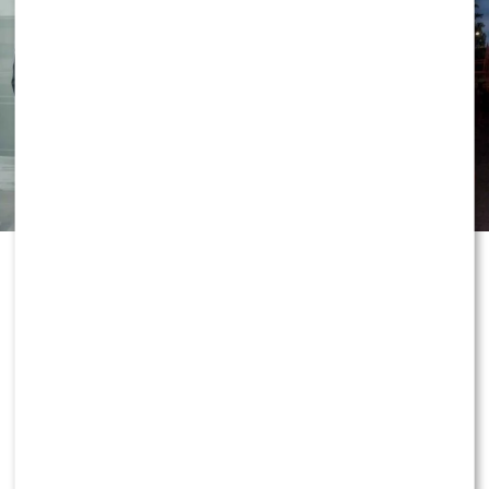
Grzegorz Collins OBURZONY pytaniem o partnera
Sylwii Bomby – aż POKŁÓCIŁ się z BRATEM!?
Wywiad udało się przeprowadzić podczas ekskluzywnej
premier perfum Armaf Club de Nuit Intense Overdose.
POLECAMY:
Program Marcina Prokopa PRZENOSI SIĘ
do Polsatu. Wielki transfer?