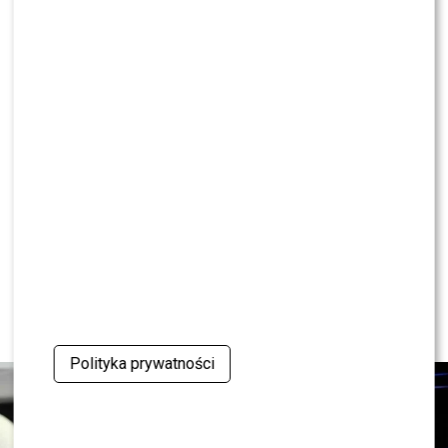
KONTYNUUJ CZYTANIE
NEWS
Ewa Wachowicz TEŻ ODCHODZI z
„halo, tu Polsat”! WYGRYZŁA ją Ida
NOWAKOWSKA?!
Polityka prywatności