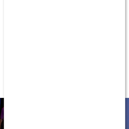
KONTYNUUJ CZYTANIE
NEWS
Rafał Maserak wie, kto będzie w jury
„Tańca z Gwiazdami”!? Padły słowa o
Wieniawie…