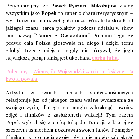
Przypomnijmy, że
Paweł Ryszard Mikołajuw
znany
wszystkim jako
Popek
to raper o charakterystycznym –
wytatuowane ma nawet gałki oczu. Wokalista skradł od
jakiegoś czasu serca polaków podczas udziału w show
pod nazwą “
Taniec z Gwiazdami
“. Pomimo tego, że
prawie cała Polska głosowała na niego i dzięki temu
zdobył trzecie miejsce, nigdy nie ukrywał, że jego
największą pasją i fanką jest ukochana
córka Julia
.
Polecamy –
Wiemy, ile Wojewódzki zarobi na książce! Ta
kwota powala!
Artysta w swoich mediach społecznościowych
relacjonuje już od jakiegoś czasu ważne wydarzenia ze
swojego życia, dlatego nie mogło zabraknąć również
zdjęć i filmików z zasłużonych wakacji! Tym razem
Popek wybrał się z córką Julią do Tunezji, z której ze
szczerym uśmiechem pozdrawia swoich fanów. Pomiędzy
filmikami z promocją swojej płyty nie mogło zabraknąć