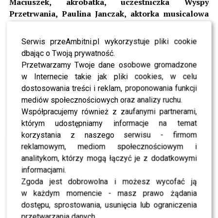
Maciuszek, akrobatka, uczestniczka Wyspy
Przetrwania, Paulina Janczak, aktorka musicalowa
oraz Ela Piorun, projektantka mody
. Po kilku bisach
goście udali się na degustacje dań, szczególnie
Serwis przeAmbitni.pl wykorzystuje pliki cookie
rekomendowanych na późną kolację i na rozmowy o
dbając o Twoją prywatność.
sztuce, jedzeniu, modzie i muzyce.
Przetwarzamy Twoje dane osobowe gromadzone
w Internecie takie jak pliki cookies, w celu
Zobacz również –
Littlemooonster96 nie zamierza
dostosowania treści i reklam, proponowania funkcji
kończyć z taneczną karierą!
mediów społecznościowych oraz analizy ruchu.
Współpracujemy również z zaufanymi partnerami,
[ngg_images source=”galleries” container_ids=”1563″
którym udostępniamy informacje na temat
display_type=”photocrati-
korzystania z naszego serwisu - firmom
nextgen_basic_imagebrowser” ajax_pagination=”0″
reklamowym, mediom społecznościowym i
ngg_triggers_display=”never” order_by=”sortorder”
analitykom, którzy mogą łączyć je z dodatkowymi
order_direction=”ASC” returns=”included”
informacjami.
maximum_entity_count=”500″]Foto. Mariusz
Zgoda jest dobrowolna i możesz wycofać ją
Konfiszer/PRomotion Instytut Events.
w każdym momencie - masz prawo żądania
dostępu, sprostowania, usunięcia lub ograniczenia
0
0
przetwarzania danych.