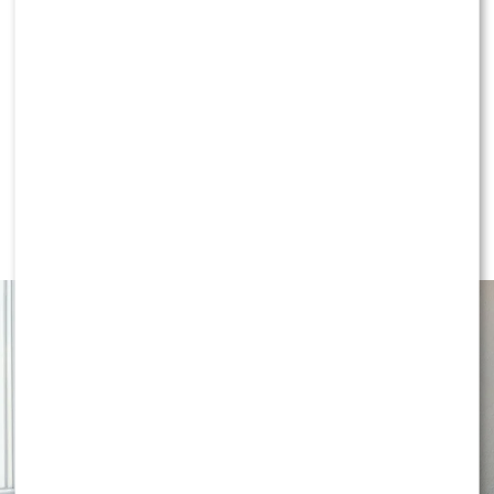
akcja na rzecz Kajetana, która zjednoczyła
celebrytów i poruszyła tłumy
LIFESTYLE
Co robić ze skórą bezpośrednio po
goleniu?