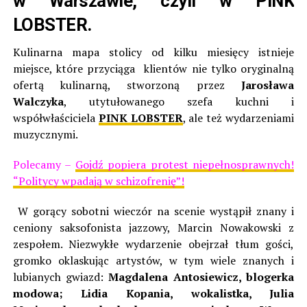
w Warszawie, czyli w PINK
LOBSTER.
Kulinarna mapa stolicy od kilku miesięcy istnieje
miejsce, które przyciąga klientów nie tylko oryginalną
ofertą kulinarną, stworzoną przez
Jarosława
Walczyka
, utytułowanego szefa kuchni i
współwłaściciela
PINK LOBSTER
, ale też wydarzeniami
muzycznymi.
Polecamy –
Gojdź popiera protest niepełnosprawnych!
“Politycy wpadają w schizofrenię”!
W gorący sobotni wieczór na scenie wystąpił znany i
ceniony saksofonista jazzowy, Marcin Nowakowski z
zespołem. Niezwykłe wydarzenie obejrzał tłum gości,
gromko oklaskując artystów, w tym wiele znanych i
lubianych gwiazd:
Magdalena Antosiewicz, blogerka
modowa; Lidia Kopania, wokalistka, Julia