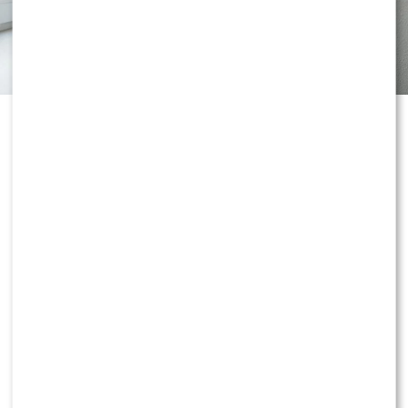
Gładkie golenie bez pieczenia zaczyna się jeszcze przed
przyłożeniem ostrza do skóry. Dokładne umycie dłoni
oraz twarzy skutecznie usuwa wszelkie zanieczyszczenia,
które mogłyby wniknąć w mikroskopijne zacięcia. Ostre
ostrze maszynki oraz dobrej jakości kosmetyk dający
odpowiedni poślizg znacząco zmniejszają ryzyko
powstania jakichkolwiek podrażnień. Po odłożeniu
sprzętu nadchodzi jednak moment, w którym Twoje
dalsze kroki zdecydują o ostatecznej kondycji cery.
Jak prawidłowo reagować na
podrażnienia po goleniu?