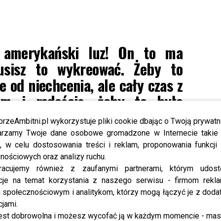
amerykański luz! On to ma
usisz to wykreować. Żeby to
e od niechcenia, ale cały czas z
em i radością, żeby to było
nie może być udawane
przeAmbitni.pl wykorzystuje pliki cookie dbając o Twoją prywatn
rzamy Twoje dane osobowe gromadzone w Internecie takie j
, w celu dostosowania treści i reklam, proponowania funkcj
stopada o 22.10 w Polsacie!
nościowych oraz analizy ruchu.
racujemy również z zaufanymi partnerami, którym udost
z Gwiazdami odpadły, aż dwie pary, kto zatańczy
cje na temat korzystania z naszego serwisu - firmom rekl
społecznościowym i analitykom, którzy mogą łączyć je z dod
cjami.
ed or source(s) not found
est dobrowolna i możesz wycofać ją w każdym momencie - ma