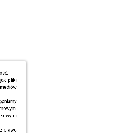
ość.
ak pliki
i mediów
ępniamy
amowym,
atkowymi
sz prawo