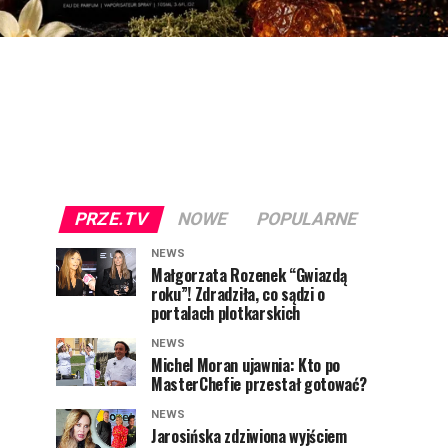
PRZE.TV
NOWE
POPULARNE
NEWS
Małgorzata Rozenek “Gwiazdą
roku”! Zdradziła, co sądzi o
portalach plotkarskich
NEWS
Michel Moran ujawnia: Kto po
MasterChefie przestał gotować?
NEWS
Jarosińska zdziwiona wyjściem