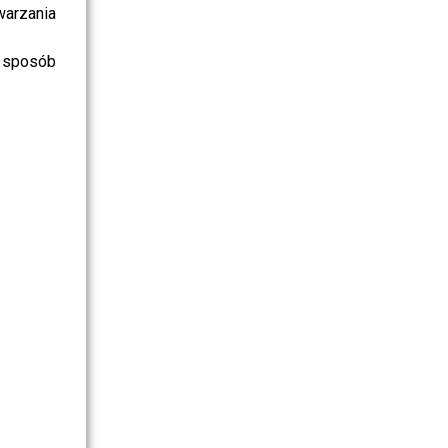
warzania
 sposób