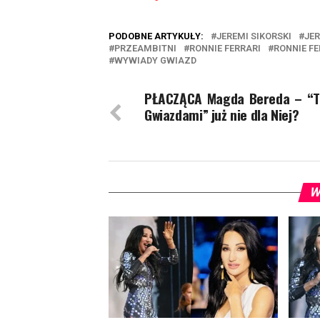
PODOBNE ARTYKUŁY:
JEREMI SIKORSKI
JE
PRZEAMBITNI
RONNIE FERRARI
RONNIE FE
WYWIADY GWIAZD
PŁACZĄCA Magda Bereda – “T
Gwiazdami” już nie dla Niej?
W