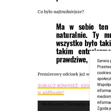
Co było najtrudniejsze?
Ma w sobie ten 
naturalnie. Ty m
wszystko było taki
takim entuzjazm
prawdziwe, bo to 
Serwis 
Przetwa
cookies
Premierowy odcinek już w sobotę 9 li
społecz
Współp
ZOBACZ RÓWNIEŻ- SZOK! Z Tańca 
informa
w półfinale?
mediom 
informa
Odtwarzacz
Media error: Format(s) not support
Zgoda j
video