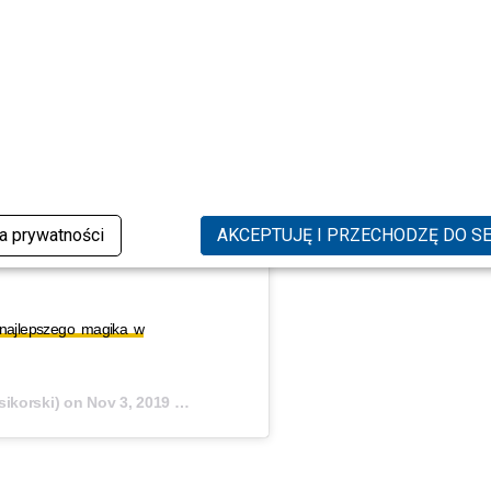
ka prywatności
AKCEPTUJĘ I PRZECHODZĘ DO S
l najlepszego magika w
sikorski) on
Nov 3, 2019 at 8:27am PST