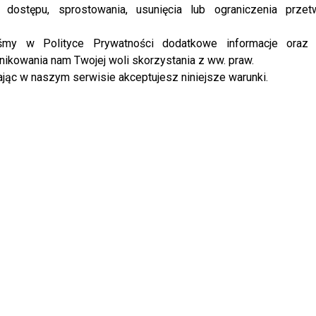
 dostępu, sprostowania, usunięcia lub ograniczenia przet
ds/2019/11/P1_TTBZ_S12E10_119_SIKORSKI_FRAGM.mp4?_=1
iśmy w Polityce Prywatności dodatkowe informacje oraz
ikowania nam Twojej woli skorzystania z ww. praw.
jąc w naszym serwisie akceptujesz niniejsze warunki.