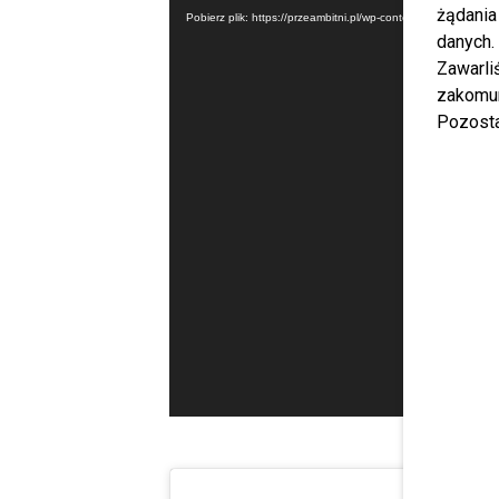
żądania
Pobierz plik: https://przeambitni.pl/wp-content/uploa
danych.
Zawarl
zakomun
Pozosta