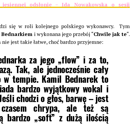
esiennej odsłonie – Ida Nowakowska o sesji
zi się w roli kolejnego polskiego wykonawcy. Tym
 Bednarkiem
i wykonana jego przebój “
Chwile jak te
“.
a
nie jest takie łatwe, choć bardzo przyjemne:
dnarka za jego „flow” i za to,
azą. Tak, ale jednocześnie cały
o w tempie. Kamil Bednarek to
siada bardzo wyjątkowy wokal i
eśli chodzi o głos, barwę – jest
 czasem chrypa, ale też są
 bardzo „soft” z dużą ilością