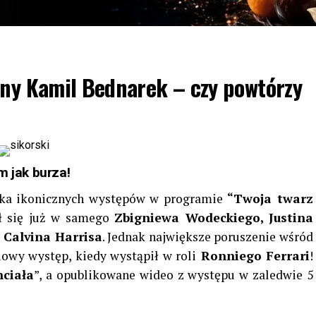
any Kamil Bednarek – czy powtórzy
m jak burza!
lka ikonicznych występów w programie
“Twoja twarz
ił się już w samego
Zbigniewa Wodeckiego, Justina
 Calvina Harrisa
. Jednak największe poruszenie wśród
owy występ, kiedy wystąpił w roli
Ronniego Ferrari
!
hciała
”, a opublikowane wideo z występu w zaledwie 5