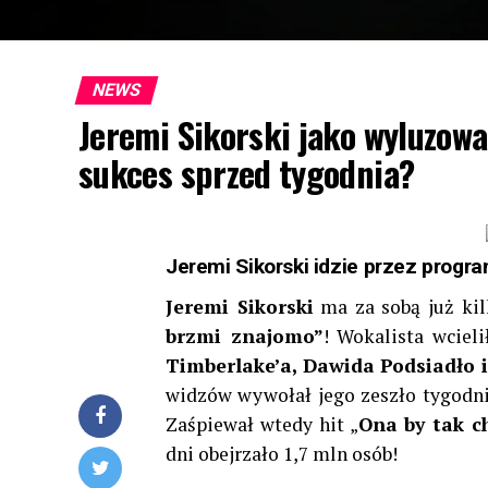
NEWS
Jeremi Sikorski jako wyluzow
sukces sprzed tygodnia?
Jeremi Sikorski idzie przez progra
Jeremi Sikorski
ma za sobą już ki
brzmi znajomo”
! Wokalista wciel
Timberlake’a, Dawida Podsiadło i
widzów wywołał jego zeszło tygodni
Zaśpiewał wtedy hit „
Ona by tak c
dni obejrzało 1,7 mln osób!