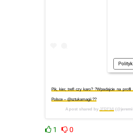
Polity
Pik, kier, trefl czy karo? ?Wpadajcie na profi
Polsce – @sztukamagii ??
A post shared by
JEREMI
(@jeremi
1
0