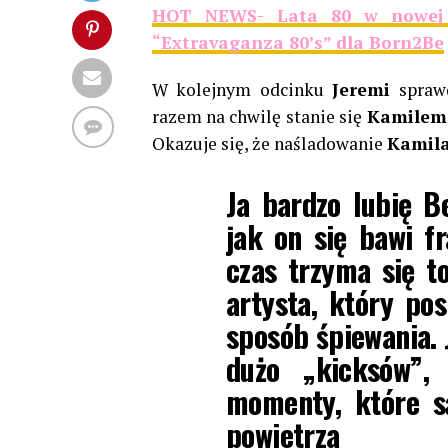
HOT NEWS- Lata 80 w nowej j
“Extravaganza 80’s” dla Born2Be
W kolejnym odcinku
Jeremi
sprawd
razem na chwilę stanie się
Kamilem
Okazuje się, że naśladowanie
Kamil
Ja bardzo lubię Be
jak on się bawi fr
czas trzyma się t
artysta, który po
sposób śpiewania. J
dużo „kicksów”,
momenty, które są
powietrza