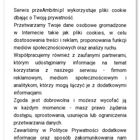
Serwis przeAmbitni.pl wykorzystuje pliki cookie
dbając o Twoją prywatność.
Przetwarzamy Twoje dane osobowe gromadzone
w Internecie takie jak pliki cookies, w celu
dostosowania treści i reklam, proponowania funkcji
mediów społecznościowych oraz analizy ruchu.
Współpracujemy również z zaufanymi partnerami,
którym udostępniamy informacje na temat
korzystania z naszego serwisu - firmom
reklamowym, mediom społecznościowym i
analitykom, którzy mogą łączyć je z dodatkowymi
0
0
informacjami.
Zgoda jest dobrowolna i możesz wycofać ją
w każdym momencie - masz prawo żądania
PODOBNE ARTYKUŁY:
AGATA DZIARMAGOWSKA PROTEST
dostępu, sprostowania, usunięcia lub ograniczenia
ALFABET MUZYCZNY. OD ABBY DO ZUCCHERO
ALLAN
przetwarzania danych.
BARYZA
DOMAGAŁA KULESZA
DOMAGAŁA O MNIE SIE NIE MARTW
KSIĄDZ RAPUJE
Zawarliśmy w Polityce Prywatności dodatkowe
KSIĄDZ Z KCYŃSKIEJ PARAFII
informacje oraz sposób zakomunikowania nam
PAWEŁ DOMAGAŁA JESTEM TEGO WART