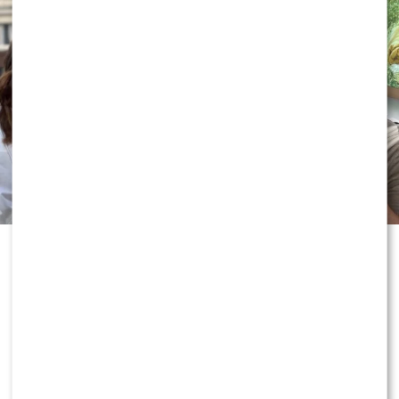
Wakacyjne wydania „Dzień dobry
TVN” przynoszą coraz więcej
niespodzianek. Produkcja nie boi się
eksperymentować z prowadzącymi, a