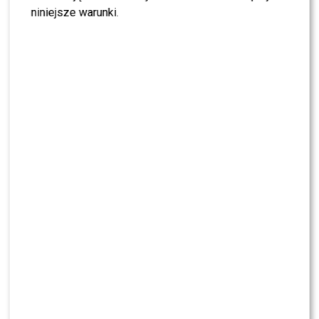
oglądać premierowe odcinki
niniejsze warunki.
Katarzyna Bosacka jak Magda GESSLER?
Ujawnia ŚCIEMĘ programów KUCHNI
TELEWIZJI
Dawid Ogrodnik uderza w polski system
edukacji. Rodzice muszą to usłyszeć
KLIKNIJ, ABY SKOMENTOWAĆ