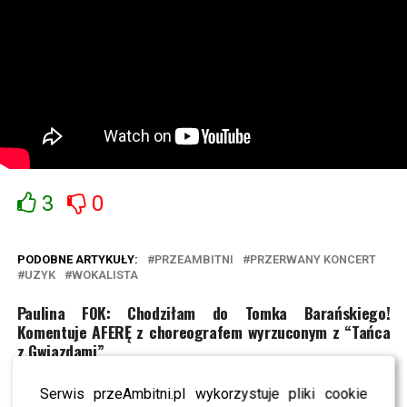
3
0
PODOBNE ARTYKUŁY:
PRZEAMBITNI
PRZERWANY KONCERT
UZYK
WOKALISTA
Paulina FOK: Chodziłam do Tomka Barańskiego!
Komentuje AFERĘ z choreografem wyrzuconym z “Tańca
z Gwiazdami”
„Awantura o kasę” hitem Polsatu! Co wydarzy się w
Serwis przeAmbitni.pl wykorzystuje pliki cookie
najnowszych odcinkach?