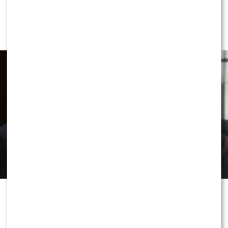
NEWS
Przykre wieści ws. stanu zdrowia Joe
Bidena. Syn ujawnił nowe fakty
Przez lata wokół zdrowia Joe Bidena
narastało wiele pytań i spekulacji.