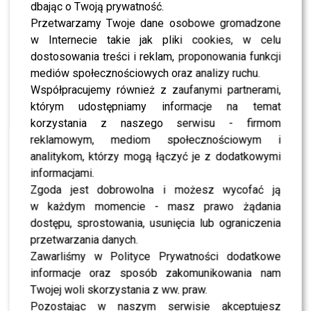
dbając o Twoją prywatność.
Przetwarzamy Twoje dane osobowe gromadzone
w Internecie takie jak pliki cookies, w celu
WYBRANE DLA CIEBIE
dostosowania treści i reklam, proponowania funkcji
TYLKO U NAS: Sylwia Bomba i Grzegorz
mediów społecznościowych oraz analizy ruchu.
Collins ROZSTALI SIĘ? Oto nasze ustalenia
Współpracujemy również z zaufanymi partnerami,
którym udostępniamy informacje na temat
korzystania z naszego serwisu - firmom
reklamowym, mediom społecznościowym i
Marieta Żukowska o HEJCIE na rodzinę
analitykom, którzy mogą łączyć je z dodatkowymi
NAWROCKICH. “To największy demon”
informacjami.
Zgoda jest dobrowolna i możesz wycofać ją
w każdym momencie - masz prawo żądania
dostępu, sprostowania, usunięcia lub ograniczenia
TYLKO U NAS! Doda GRZMI: 30% ludzi z
ZAKAZEM posiadania DZIECI!?
przetwarzania danych.
Zawarliśmy w Polityce Prywatności dodatkowe
informacje oraz sposób zakomunikowania nam
Twojej woli skorzystania z ww. praw.
Powraca „Ninja vs Ninja”. Sprawdź, kiedy
Pozostając w naszym serwisie akceptujesz