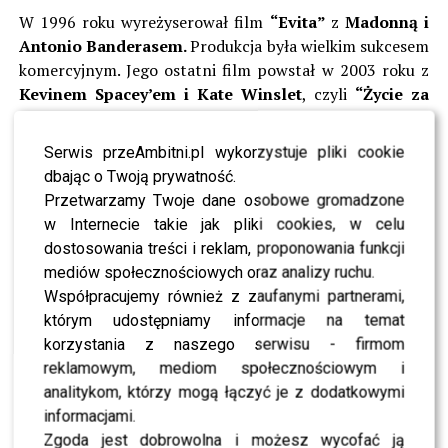
W 1996 roku wyreżyserował film
“Evita”
z
Madonną i
Antonio Banderasem.
Produkcja była wielkim sukcesem
komercyjnym. Jego ostatni film powstał w 2003 roku z
Kevinem Spacey’em i Kate Winslet
, czyli
“Życie za
życie”
.
Serwis przeAmbitni.pl wykorzystuje pliki cookie
Rodzina poinformowała, że
Alan Parker
zmarł po
dbając o Twoją prywatność.
długiej chorobie. Miał 76 lat.
Przetwarzamy Twoje dane osobowe gromadzone
w Internecie takie jak pliki cookies, w celu
Składamy wyrazy współczucia. Lubicie jego filmy?
dostosowania treści i reklam, proponowania funkcji
mediów społecznościowych oraz analizy ruchu.
ZOBACZ RÓWNIEŻ- Maja i Krzysztof Rutkowski z
Współpracujemy również z zaufanymi partnerami,
rodziną uciekają na zagraniczne wakacje – mamy
którym udostępniamy informacje na temat
zdjęcia
korzystania z naszego serwisu - firmom
reklamowym, mediom społecznościowym i
analitykom, którzy mogą łączyć je z dodatkowymi
informacjami.
Zgoda jest dobrowolna i możesz wycofać ją