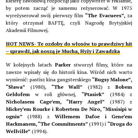
karierę zawodową rozpoczął jako copywriter w reklamie,
by potem zacząć je samemu reżyserować. W 1975
wyreżyserował swój pierwszy film
“The Evacuees”,
za
który otrzymał BAFTĘ, czyli Nagrodę Brytyjskiej
Akademii Filmowej.
HOT NEWS- Te ozdoby do włosów to prawdziwy hit
– sprawdź, jak noszą je Mucha, Hyży i Zawadzka
W kolejnych latach
Parker
stworzył filmy, które na
zawsze wpisały się do historii kina. Wśród nich warto
wymienić: pastisz kina gangsterskiego
“Bugsy Malone”,
“Sława”
(1980),
“The Wall”
(1982) z
Bobem
Geldofem
w roli głównej,
“Ptasiek”
(1984) z
Nicholasem Cage’em, “Harry Angel”
(1987) z
Mickey’em Rourke i Robertem De Niro, “Missisipi w
ogniu”
(1988) z
Willemem Dafoe i Gene’em
Hackmanem, “The Commitments”
(1991) i
“Droga do
Wellville”
(1994).