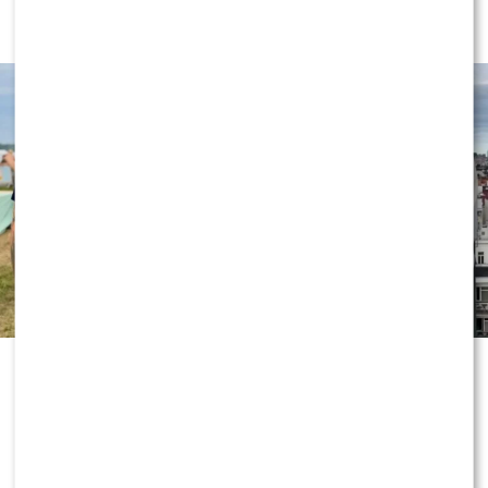
gwiazda
„Dzień dobry TVN” nie zwalnia tempa
i już przygotowuje kolejne nowości
przed jesienną ramówką. Wszystko