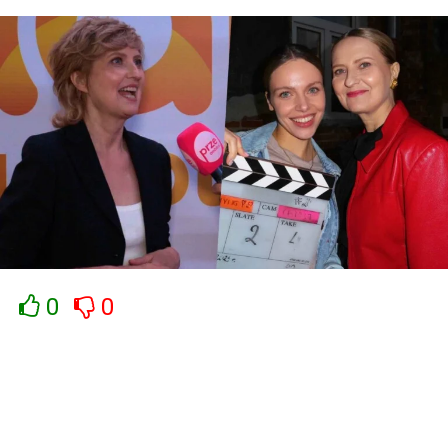
dobry TVN” wywołał prawdziwą
burzę wśród widzów
Teraz przyszedł czas na kolejną gwiazdę. Szóstą
uczestniczką
„Kolonii letnich Dzień dobry TVN”
została
Majka Jeżowska
. Artystka wróciła
wspomnieniami nad polskie morze, gdzie jako nastolatka
spędzała wakacje. Opowiadała o najpiękniejszych
chwilach z młodości, a zwieńczeniem jej udziału było
współprowadzenie piątkowego programu u boku
Sandry
Hajduk-Popińskiej
oraz
Marcina Sawickiego
.
0
0
Od samego rana
Majka Jeżowska
aktywnie
uczestniczyła w niemal każdym elemencie programu.
Pojawiała się w kuchni, rozmawiała z aktorami serialu
„Na Wspólnej”
oraz
Błażejem Królem
, brała udział w
rozmowach w kąciku show-biznesowym, a także
dyskutowała z gościnią o podróżach na Azory. Jej energia