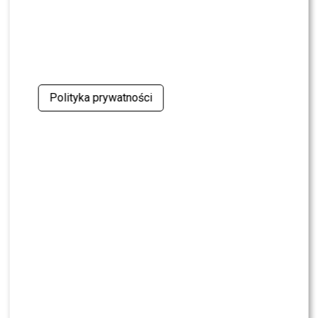
Dlaczego Polsat postawił na Julię Wieniawę?
Kulisy transferu wyszły na jaw
Polityka prywatności
Steczkowska OCENIŁA Wieniawę w jury
„Tańca z Gwiazdami”. Miło?
KLIKNIJ, ABY SKOMENTOWAĆ
NEWS
Marcin Maciejczak szczerze po