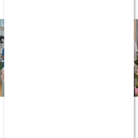
zachwyceni
Wakacyjne eksperymenty w „Dzień
dobry TVN” nie zwalniają tempa. Tym
razem w roli współprowadzącej