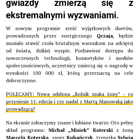
gwiazdy zmierzą się z
ekstremalnymi wyzwaniami.
W nowym programie sześć wyjątkowych duetów,
prowadzonych przez energicznego
Qczaja
, będzie
musiało stawić czoła brutalnym warunkom na odciętej
od świata, dzikiej wyspie. Pozbawieni dostępu do
nowoczesnych technologii, kosmetyków i mediów
społecznościowych, uczestnicy zmierzą się o nagrodę w
wysokości 100 000 zł, którą przeznaczą na cele
dobroczynne.
POLECAMY:
Nowa odsłona „Rolnik szuka żony” – co
przyniesie 11. edycja i czy nadal z Martą Manowską jako
prowadzącą?
Na ekranie zobaczymy znane i lubiane twarze. Oto pełny
skład programu:
Michał „Misiek” Koterski
z żoną
Marcelą Koterską
, raper
Kubańczyk
, trenerka
Sylwia