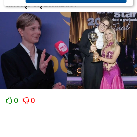
NASTĘPCĄ BAGIEGO?
Jednym z największych hitów letniej ramówki okazały się
„Kolonie letnie Dzień dobry TVN”
. W ramach
projektu znane osoby wracają do swoich rodzinnych
miejscowości, odwiedzają miejsca związane z
dzieciństwem i dzielą się wspomnieniami. Zwieńczeniem
każdego turnusu jest występ gwiazdy w roli
współprowadzącego porannego programu.
Jako pierwsza do rodzinnych stron zabrała widzów
Tatiana Okupnik
, która po zakończeniu swojego
reportażu poprowadziła jedno z wydań programu u
boku
Ewy Drzyzgi
i
Krzysztofa Skórzyńskiego
. Jej
debiut został bardzo dobrze oceniony przez
internautów.
0
0
Później w projekcie pojawili się między innymi
Norbi
,
Michał Pazdan
,
Ralph Kaminski
oraz
Barbara
Kurdej-Szatan
. Szczególnie duet
Ralpha Kaminskiego
z
Dorotą Wellman
zebrał mnóstwo pozytywnych