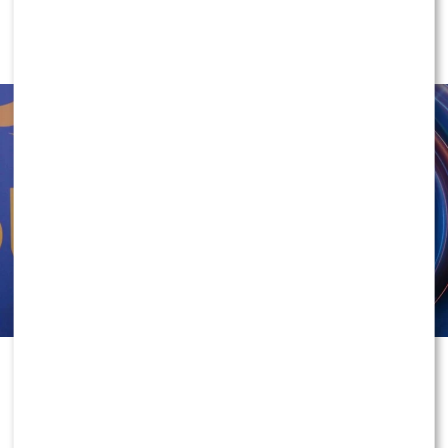
“Twoja Twarz Brzmi Znajomo”.
Mocno się wzbogacił?
2
0