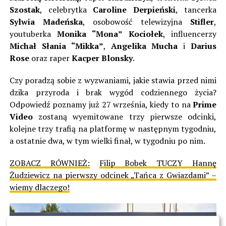
Szostak
, celebrytka
Caroline Derpieński
, tancerka
Sylwia Madeńska
, osobowość telewizyjna
Stifler
,
youtuberka
Monika “Mona” Kociołek
, influencerzy
Michał Słania “Mikka”
,
Angelika Mucha
i
Darius
Rose
oraz raper
Kacper Blonsky
.
Czy poradzą sobie z wyzwaniami, jakie stawia przed nimi
dzika przyroda i brak wygód codziennego życia?
Odpowiedź poznamy już 27 września, kiedy to na
Prime
Video
zostaną wyemitowane trzy pierwsze odcinki,
kolejne trzy trafią na platformę w następnym tygodniu,
a ostatnie dwa, w tym wielki finał, w tygodniu po nim.
ZOBACZ RÓWNIEŻ:
Filip Bobek TUCZY Hannę
Żudziewicz na pierwszy odcinek „Tańca z Gwiazdami” –
wiemy dlaczego!