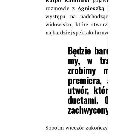
Ralph Kaminski
pojawił się w n
rozmowie z
Agnieszką Hyży i M
występu na nadchodzącym
Pols
widowisko, które stworzy na sce
najbardziej spektakularnych moment
Będzie bardzo cie
my, w trakcie t
zrobimy mały sp
premiera, ale te
utwór, który nie 
duetami. Oglądal
zachwycony Ralph 
Sobotni wieczór zakończy wyjątkowy