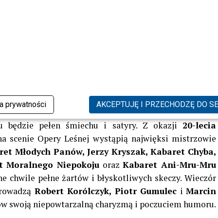
Krajewskiego
w nowych aranżacjach przygotowanych
wskiego
. Na scenie wystąpią m.in.
Maryla Rodowicz
,
,
Zosia Nowakowska
i
Mesajah
. Całość poprowadzi
ć” – uczestniczka programu „Kanapowczynie” szokuje
prawdę o sobie
yższej półki i wielki powrót!
ka prywatności
AKCEPTUJĘ I PRZECHODZĘ DO S
lu będzie pełen śmiechu i satyry. Z okazji
20-lecia
a scenie Opery Leśnej wystąpią najwięksi mistrzowie
et Młodych Panów, Jerzy Kryszak, Kabaret Chyba,
et Moralnego Niepokoju
oraz
Kabaret Ani-Mru-Mru
e chwile pełne żartów i błyskotliwych skeczy. Wieczór
prowadzą
Robert Korólczyk, Piotr Gumulec
i
Marcin
dzów swoją niepowtarzalną charyzmą i poczuciem humoru.