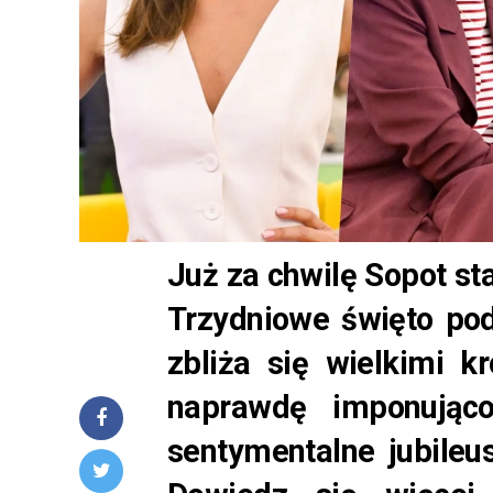
Już za chwilę Sopot st
Trzydniowe święto pod
zbliża się wielkimi 
naprawdę imponując
sentymentalne jubileu