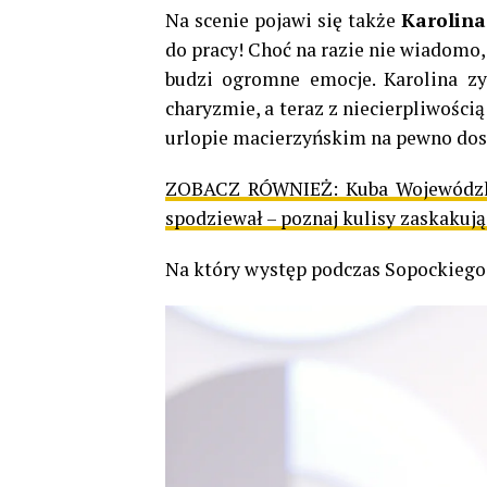
Na scenie pojawi się także
Karolina
do pracy! Choć na razie nie wiadomo, 
budzi ogromne emocje. Karolina zys
charyzmie, a teraz z niecierpliwości
urlopie macierzyńskim na pewno dos
ZOBACZ RÓWNIEŻ:
Kuba Wojewódzk
spodziewał – poznaj kulisy zaskakuj
Na który występ podczas Sopockiego f