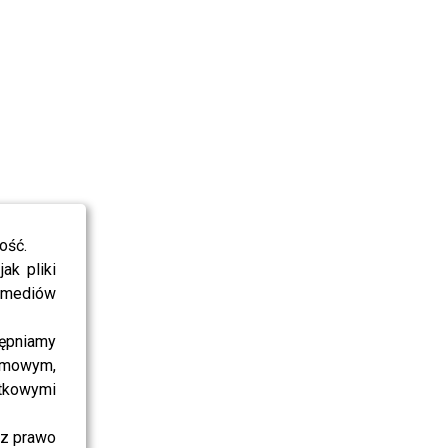
ość.
ak pliki
i mediów
ępniamy
amowym,
atkowymi
sz prawo