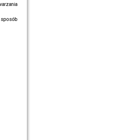
warzania
 sposób