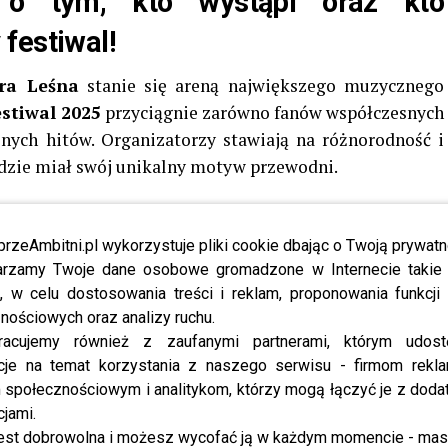
 o tym, kto wystąpi oraz kto
festiwal!
ra Leśna
stanie się areną największego muzycznego
estiwal 2025
przyciągnie zarówno fanów współczesnych
znych hitów. Organizatorzy stawiają na różnorodność i
ędzie miał swój unikalny motyw przewodni.
rzy koncert pełen emocji – poznamy Radiowy Przebój
powalczą m.in.
Oskar Cyms
,
Carla Fernandez
,
Vix.N
,
przeAmbitni.pl wykorzystuje pliki cookie dbając o Twoją prywatn
a
,
bryska
,
Lanberry i Tribbs
.
Koncert poprowadzą
rzamy Twoje dane osobowe gromadzone w Internecie takie j
raz dziennikarka
Ola Filipek
. Tego samego dnia swoje
, w celu dostosowania treści i reklam, proponowania funkcj
nościowych oraz analizy ruchu.
el
, który wystąpi w towarzystwie
Lanberry
i Zespołu
racujemy również z zaufanymi partnerami, którym udost
rowadzą
Maciej Rock
i
Krzysztof Ibisz
.
cje na temat korzystania z naszego serwisu - firmom rekl
społecznościowym i analitykom, którzy mogą łączyć je z dod
-lecia kultowego albumu „Kamień”
Kayah
, która wystąpi
cjami.
olowo, wspierana przez
Dawida Kwiatkowskiego
i
est dobrowolna i możesz wycofać ją w każdym momencie - ma