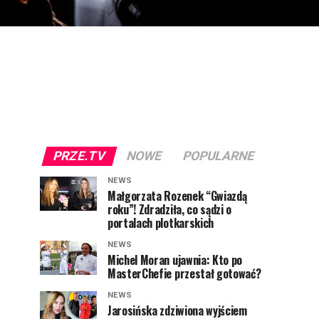
PRZE.TV
NOWE
POPULARNE
NEWS
Małgorzata Rozenek “Gwiazdą
roku”! Zdradziła, co sądzi o
portalach plotkarskich
NEWS
Michel Moran ujawnia: Kto po
MasterChefie przestał gotować?
NEWS
Jarosińska zdziwiona wyjściem