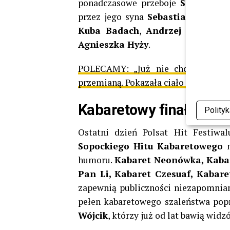
ponadczasowe przeboje
Seweryna 
przez jego syna
Sebastiana Kraje
Kuba Badach
,
Andrzej Lampert
Agnieszka Hyży
.
POLECAMY:
„Już nie chcę tak ży
przemianą. Pokazała ciało i wyznała 
Kabaretowy finał z najw
Polity
Ostatni dzień Polsat Hit Festiwa
Sopockiego Hitu Kabaretowego
n
humoru.
Kabaret Neonówka, Kabar
Pan Li, Kabaret Czesuaf, Kabar
zapewnią publiczności niezapomnian
pełen kabaretowego szaleństwa po
Wójcik
, którzy już od lat bawią wi