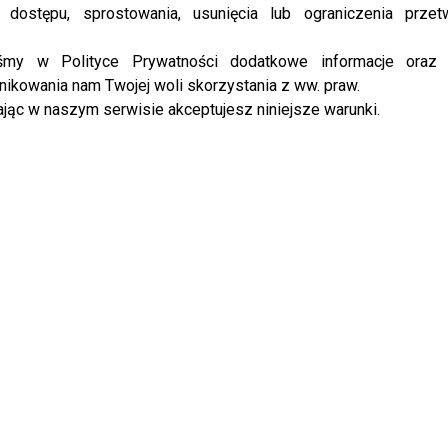
ępnie w wyjątkowym duecie z
Goranem Bregoviciem
.
 dostępu, sprostowania, usunięcia lub ograniczenia przet
iśmy w Polityce Prywatności dodatkowe informacje oraz
 walczy o FINAŁ – zdradza kulisy występu na Eurowizji.
ikowania nam Twojej woli skorzystania z ww. praw.
EO]
jąc w naszym serwisie akceptujesz niniejsze warunki.
sów i 50-lecie duetu Majewska–
tymentu i prawdziwej klasyki.
Alicja Majewska
i
ieku wspólnej obecności na scenie. Tego samego dnia
cie „Gdzie się podziały tamte prywatki?” z udziałem
iel, Ralpha Kaminskiego, Urszuli, IRA, Sidneya Polaka i
szowy
Alicji Majewskiej
poprowadzi
Agnieszka Hyży
,
te prywatki?” zaprezentują
Krzysztof Ibisz
i
Paulina