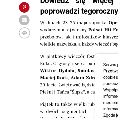
Dowiedz się więcej
poprowadzi tegoroczny 
W dniach 23–25 maja sopocka
Ope
wydarzenia tej wiosny.
Polsat Hit F
przebojów, jak i miłośników klasyc
wielkie nazwiska, a każdy wieczór b
W piątkowy wieczór festiwal otwo
Roku. O głosy i serca publiczności 
Serwis 
Wiktor Dyduła
,
Smolasty
,
Kaeyr
Przetwa
Maciej Rock
,
Adam Zdrójkowski
o
cookies
społecz
20-lecie świętować będzie zespół
Fe
Współp
Pieśni i Tańca “Śląsk”, a całość pop
informa
mediom 
Piątek to także wielki jubileusz 30
informa
w dwóch segmentach – najpierw s
Zgoda j