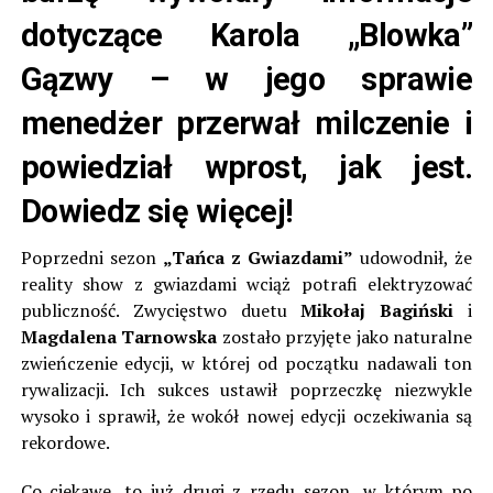
dotyczące Karola „Blowka”
Gązwy – w jego sprawie
menedżer przerwał milczenie i
powiedział wprost, jak jest.
Dowiedz się więcej!
Poprzedni sezon
„Tańca z Gwiazdami”
udowodnił, że
reality show z gwiazdami wciąż potrafi elektryzować
publiczność. Zwycięstwo duetu
Mikołaj Bagiński
i
Magdalena Tarnowska
zostało przyjęte jako naturalne
zwieńczenie edycji, w której od początku nadawali ton
rywalizacji. Ich sukces ustawił poprzeczkę niezwykle
wysoko i sprawił, że wokół nowej edycji oczekiwania są
rekordowe.
Co ciekawe, to już drugi z rzędu sezon, w którym po