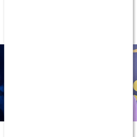
SHOWBIZ
To z nim Magda Tarnowska ma
zatańczyć w „Tańcu z Gwiazdami”?
Fani już komentują
Jesienna edycja „Tańca z Gwiazdami”