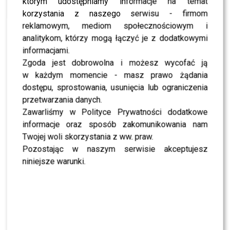
nazwisko Mateusza pojawia
którym udostępniamy informacje na temat
korzystania z naszego serwisu - firmom
się niezwykle często. Jest
reklamowym, mediom społecznościowym i
idealnym typem
analitykom, którzy mogą łączyć je z dodatkowymi
uczestnika: popularny,
informacjami.
Zgoda jest dobrowolna i możesz wycofać ją
lubiany i świetnie wygląda
w każdym momencie - masz prawo żądania
przed kamerą. To już
dostępu, sprostowania, usunięcia lub ograniczenia
właściwie przesądzone.
przetwarzania danych.
Zawarliśmy w Polityce Prywatności dodatkowe
Jeśli dogramy szczegóły,
informacje oraz sposób zakomunikowania nam
zobaczycie go na parkiecie
Twojej woli skorzystania z ww. praw.
Pozostając w naszym serwisie akceptujesz
– zdradziła osoba z
niniejsze warunki.
produkcji naszemu
reporterowi.
Potem na giełdzie pojawiło się nazwisko
Natalii