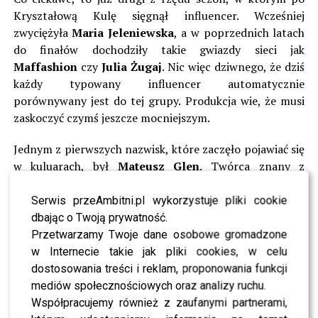
Kryształową Kulę sięgnął influencer. Wcześniej
zwyciężyła
Maria Jeleniewska
, a w poprzednich latach
do finałów dochodziły takie gwiazdy sieci jak
Maffashion
czy
Julia Żugaj
. Nic więc dziwnego, że dziś
każdy typowany influencer automatycznie
porównywany jest do tej grupy. Produkcja wie, że musi
zaskoczyć czymś jeszcze mocniejszym.
Jednym z pierwszych nazwisk, które zaczęło pojawiać się
w kuluarach, był
Mateusz Glen
. Twórca znany z
kultowej już postaci
„Tej jednej ciotki”
przyciągnął
uwagę mediów błyskawicznie. Internauci tłumnie
Serwis przeAmbitni.pl wykorzystuje pliki cookie
typowali go jako uczestnika, a doniesienia o rozmowach
dbając o Twoją prywatność.
z produkcją dolały oliwy do ognia.
Przetwarzamy Twoje dane osobowe gromadzone
w Internecie takie jak pliki cookies, w celu
Prowadzimy rozmowy i
dostosowania treści i reklam, proponowania funkcji
mediów społecznościowych oraz analizy ruchu.
mogę powiedzieć, że
Współpracujemy również z zaufanymi partnerami,