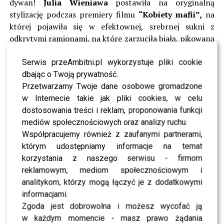
dywan!
Julia Wieniawa
postawiła na oryginalną
stylizację podczas premiery filmu
“Kobiety mafii”,
na
której pojawiła się w efektownej, srebrnej sukni z
odkrytymi ramionami, na które zarzuciła białą, pikowaną
kurtkę.
Agnieszka Kaczorowska
zestawiła szpilki i białą
koszulę z luźnymi dżinsami i złotą kurtką, a
Marcelina
Serwis przeAmbitni.pl wykorzystuje pliki cookie
Zawadzka
postanowiła zostać damą w czerwieni, ale w
dbając o Twoją prywatność.
nietypowym wydaniu, dlatego do krwiście czerwonego
Przetwarzamy Twoje dane osobowe gromadzone
kombinezonu założyła puchową kurtkę w tym samym
w Internecie takie jak pliki cookies, w celu
kolorze. Podobny zabieg wykorzystała
Gabi
dostosowania treści i reklam, proponowania funkcji
Drzewiecka
, która wybrała outfit w jaskrawym, żółtym
mediów społecznościowych oraz analizy ruchu.
kolorze.
Współpracujemy również z zaufanymi partnerami,
którym udostępniamy informacje na temat
Obejrzyjcie naszą galerię kurtek!
korzystania z naszego serwisu - firmom
reklamowym, mediom społecznościowym i
ZOBACZ RÓWNIEŻ- The Four. Bitwa o sławę: poznaj
analitykom, którzy mogą łączyć je z dodatkowymi
zwycięzcę pierwszej edycji programu
informacjami.
Zgoda jest dobrowolna i możesz wycofać ją
w każdym momencie - masz prawo żądania