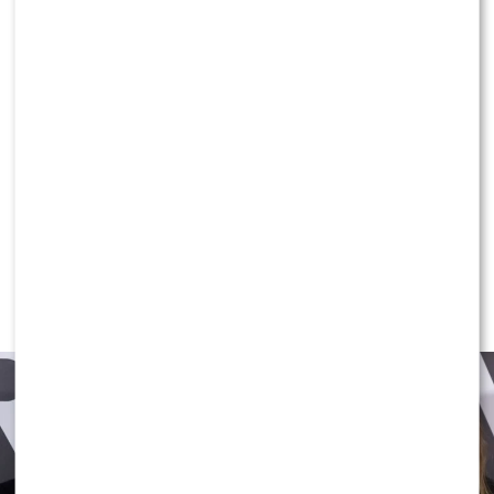
KLIKNIJ, ABY SKOMENTOWAĆ
MODA
Gwiazdy w czerni na premierze
nowych perfum OVERDOSE marki
ARMAF: Opozda, Sablewska, Collins,
Sikora [FOTO]