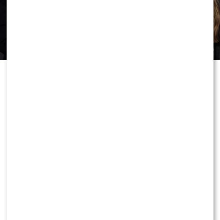
W Warszawie trwa właśnie
ekskluzywna premiera długo
wyczekiwanych perfum Armaf Club
de Nuit Intense Overdose. W
przestrzeni eventowej przy ul.
Tunelowej 2A pojawiła się plejada
gwiazd, influencerów i