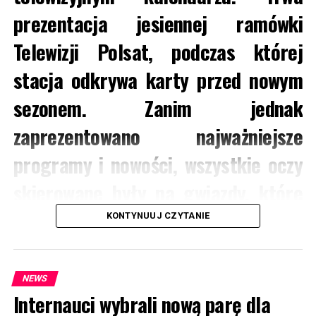
prezentacja jesiennej ramówki
Telewizji Polsat, podczas której
stacja odkrywa karty przed nowym
sezonem. Zanim jednak
zaprezentowano najważniejsze
programy i nowości, wszystkie oczy
skierowane były na gwiazdy, które
pojawiły się na ściance i chętnie
KONTYNUUJ CZYTANIE
pozowały fotoreporterom oraz
rozmawiały z dziennikarzami. Zajrzyj
NEWS
Internauci wybrali nową parę dla
za kulisy już teraz!