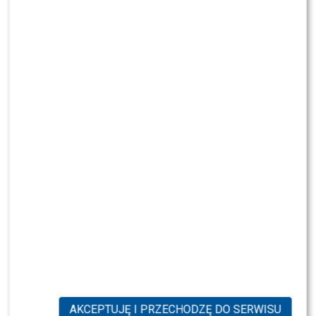
WYBRANE DLA CIEBIE
Małgorzata Rozenek ma powody do
świętowania. To duży sukces
Marianna Schreiber popisała się w kuchni.
Internauci miażdżą jej pomysł. Słusznie?
Karolina Gilon ODRZUCIŁA dwie propozycje
TVN? Wyjaśniamy, dlaczego
AKCEPTUJĘ I PRZECHODZĘ DO SERWISU
Karolina Gilon wystąpi w „Królowej