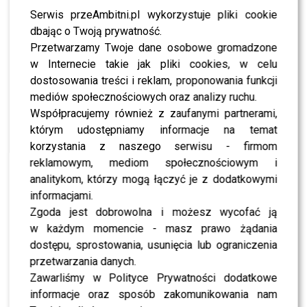
sytuacji przemocowej,
Serwis przeAmbitni.pl wykorzystuje pliki cookie
dbając o Twoją prywatność.
która miała miejsce 18
Przetwarzamy Twoje dane osobowe gromadzone
stycznia tego roku, w której
w Internecie takie jak pliki cookies, w celu
to pijany znęcał się nade
dostosowania treści i reklam, proponowania funkcji
mediów społecznościowych oraz analizy ruchu.
mną i dzieckiem (moje
Współpracujemy również z zaufanymi partnerami,
dziecko nazwał “kur**”),
którym udostępniamy informacje na temat
a ja uciekałam do mamy ze
korzystania z naszego serwisu - firmom
reklamowym, mediom społecznościowym i
śpiącym dzieckiem na
analitykom, którzy mogą łączyć je z dodatkowymi
rękach, wezwałam
informacjami.
Zgoda jest dobrowolna i możesz wycofać ją
uprzednio policję – opisuje.
w każdym momencie - masz prawo żądania
dostępu, sprostowania, usunięcia lub ograniczenia
Zaledwie kilka dni temu – według relacji
Schreiber
–
przetwarzania danych.
doszło do kolejnego zdarzenia, które ponownie
Zawarliśmy w Polityce Prywatności dodatkowe
wymagało interwencji służb.
informacje oraz sposób zakomunikowania nam